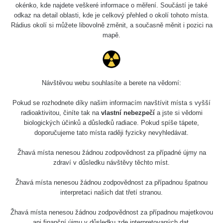
0.04 - 0.153 µSv/h
5128
okénko, kde najdete veškeré informace o měření. Součástí je také
02
103
odkaz na detail oblasti, kde je celkový přehled o okolí tohoto místa.
Rádius okolí si můžete libovolně změnit, a současně měnit i pozici na
2026 08
RadiaCode
0.059 - 0.133 µSv/h
165
mapě.
01
103
2026 07
RadiaCode
0.007 - 0.13 µSv/h
4879
31
103
Návštěvou webu souhlasíte a berete na vědomí:
RadiaCode
Slovinsko
0.011 - 0.215 µSv/h
30818
102
Pokud se rozhodnete díky našim informacím navštívit místa s vyšší
radioaktivitou, činíte tak na
vlastní nebezpečí
a jste si vědomi
Cesta -
biologických účinků a důsledků radiace. Pokud spíše tápete,
7.8.2026
doporučujeme tato místa raději fyzicky nevyhledávat.
19:18 -
RAYSID
0.054 - 0.346 µSv/h
4283
7.8.2026
21:07
Žhavá místa nenesou žádnou zodpovědnost za případné újmy na
zdraví v důsledku návštěvy těchto míst.
Cesta -
23.7.2026
Žhavá místa nenesou žádnou zodpovědnost za případnou špatnou
19:32 -
RAYSID
0.062 - 0.18 µSv/h
2127
interpretaci našich dat třetí stranou.
23.7.2026
20:08
Žhavá místa nenesou žádnou zodpovědnost za případnou majetkovou
ani finanční újmu v důsledku zde interpretovaných dat.