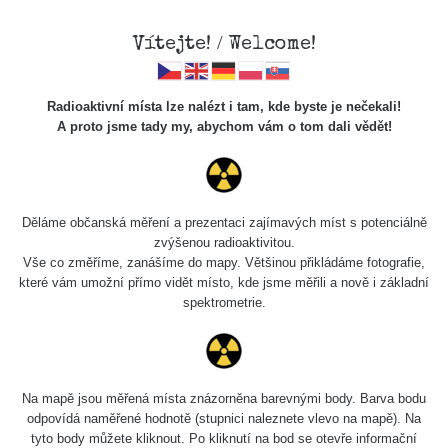
Vítejte! / Welcome!
Radioaktivní místa lze nalézt i tam, kde byste je nečekali!
A proto jsme tady my, abychom vám o tom dali vědět!
Cesty
Děláme občanská měření a prezentaci zajímavých míst s potenciálně
zvýšenou radioaktivitou.
Vyhledat
Vše co změříme, zanášíme do mapy. Většinou přikládáme fotografie,
které vám umožní přímo vidět místo, kde jsme měřili a nově i základní
spektrometrie.
pag
1 / 135
1
2
3
4
5
»
Název
Zařízení
Rozmezí hodnot
Bodů
Na mapě jsou měřená místa znázorněna barevnými body. Barva bodu
odpovídá naměřené hodnotě (stupnici naleznete vlevo na mapě). Na
tyto body můžete kliknout. Po kliknutí na bod se otevře informační
2026 08
RadiaCode