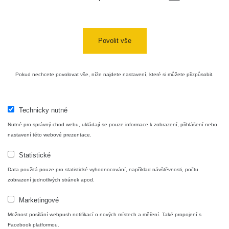
Bývalý
důl
RadiaCode
0 - 0 µSv/h
0
Barbora -
103
Jáchymov
Povolit vše
Skalica
RadiaCode
0.03 - 0.43 µSv/h
857
walk: 1
110
Pokud nechcete povolovat vše, níže najdete nastavení, které si můžete přizpůsobit.
Cesta -
17.7.2026
05:39 -
RAYSID
0.06 - 1.805 µSv/h
1876
Technicky nutné
17.7.2026
Nutné pro správný chod webu, ukládají se pouze informace k zobrazení, přihlášení nebo
06:10
nastavení této webové prezentace.
Cesta -
Statistické
20.7.2026
10:30 -
CzechRad
0.036 - 0.539 µSv/h
1382
Data použitá pouze pro statistické vyhodnocování, například návštěvnosti, počtu
20.7.2026
zobrazení jednotlivých stránek apod.
12:28
Marketingové
Cesta -
4.8.2026
Možnost posílání webpush notifikací o nových místech a měření. Také propojení s
17:52 -
RAYSID
0.062 - 0.16 µSv/h
2034
Facebook platformou.