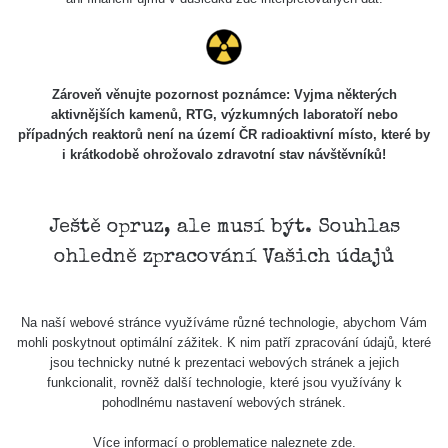
Holíčsky
RadiaCode
0.022 - 0.092 µSv/h
464
zámok
110
RadiaCode
Lednice
0.038 - 0.129 µSv/h
1385
110
Zároveň věnujte pozornost poznámce: Vyjma některých
aktivnějších kamenů, RTG, výzkumných laboratoří nebo
RadiaCode
případných reaktorů není na území ČR radioaktivní místo, které by
Valtice
0.054 - 0.142 µSv/h
757
110
i krátkodobě ohrožovalo zdravotní stav návštěvníků!
Cesta -
5.8.2026
21:43 -
RAYSID
0.044 - 0.225 µSv/h
2274
Ještě opruz, ale musí být. Souhlas
6.8.2026
ohledně zpracování Vašich údajů
19:30
Halda
RadiaCode
Uni-Stone
0.051 - 256.86 µSv/h
771
Na naší webové stránce využíváme různé technologie, abychom Vám
103
Jáchymov
mohli poskytnout optimální zážitek. K nim patří zpracování údajů, které
jsou technicky nutné k prezentaci webových stránek a jejich
Bývalý
funkcionalit, rovněž další technologie, které jsou využívány k
důl
RadiaCode
pohodlnému nastavení webových stránek.
0.043 - 0.26 µSv/h
412
Barbora -
103
Jáchymov
Více informací o problematice naleznete
zde
.