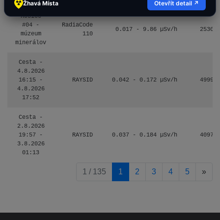
Žhavá Místa
Otevřít detail ↗
Košice
#04 -
RadiaCode
0.017 - 9.86 µSv/h
2530
múzeum
110
minerálov
Cesta -
4.8.2026
16:15 -
RAYSID
0.042 - 0.172 µSv/h
4999
4.8.2026
17:52
Cesta -
2.8.2026
19:57 -
RAYSID
0.037 - 0.184 µSv/h
4097
3.8.2026
01:13
pag
1 / 135
1
2
3
4
5
»