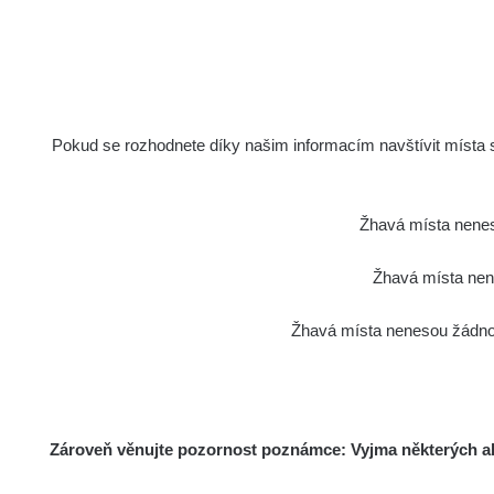
2026 08 01
1
RadiaCo
2026 07 31
1
RadiaCo
Slovinsko
Pokud se rozhodnete díky našim informacím navštívit místa s 
1
Cesta - 7.8.2026 19:18 -
RAYS
7.8.2026 21:07
Žhavá místa nenes
Cesta - 23.7.2026 19:32 -
RAYS
23.7.2026 20:08
Žhavá místa nene
RadiaCo
Žhavá místa nenesou žádnou
Holíčsky zámok
1
RadiaCo
Lednice
1
Zároveň věnujte pozornost poznámce: Vyjma některých akt
RadiaCo
Valtice
1