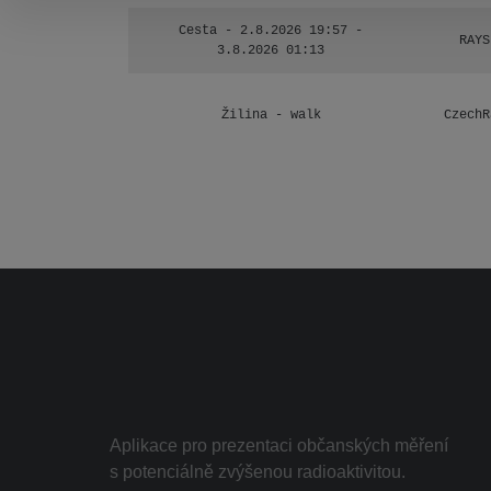
Cesta - 2.8.2026 19:57 -
RAYS
3.8.2026 01:13
Žilina - walk
CzechR
Aplikace pro prezentaci občanských měření
s potenciálně zvýšenou radioaktivitou.