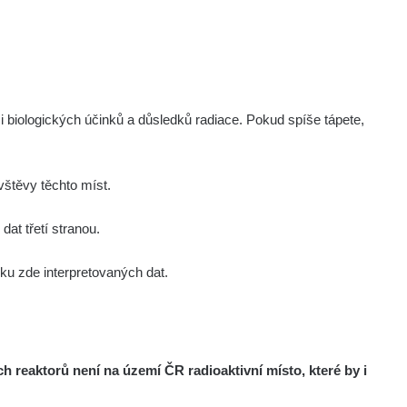
Zobrazit
ernon
Zobrazit
ernon
Zobrazit
ukáš
i biologických účinků a důsledků radiace. Pokud spíše tápete,
Zobrazit
tevko
štěvy těchto míst.
Zobrazit
tevko
at třetí stranou.
u zde interpretovaných dat.
Zobrazit
ndy
Zobrazit
ndy
reaktorů není na území ČR radioaktivní místo, které by i
Zobrazit
ndy