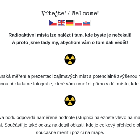
Vítejte! / Welcome!
Mapa
Měření
Lidé
O
Radioaktivní místa lze nalézt i tam, kde byste je nečekali!
Místa
S
A proto jsme tady my, abychom vám o tom dali vědět!
Cesty
Předměty
Monitoring
ská měření a prezentaci zajímavých míst s potenciálně zvýšenou ra
Vyhledat
Spektra
u přikládáme fotografie, které vám umožní přímo vidět místo, kde js
Výběr dozimetru
Půjčovna
bodu odpovídá naměřené hodnotě (stupnici naleznete vlevo na mapě)
ní
Rozmezí hodnot
Bodů
Nahráno
N
Součástí je také odkaz na detail oblasti, kde je celkový přehled o ok
současně měnit i pozici na mapě.
de
8. 8. 2026