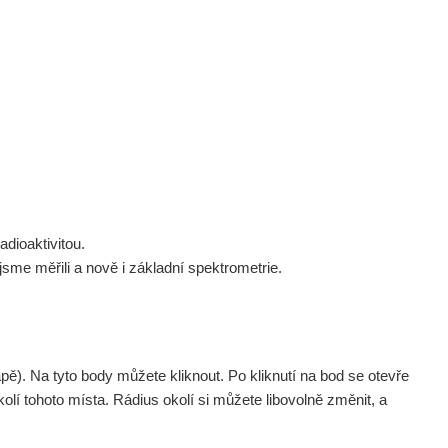
 nás
Podpořte nás
Studnice
Kontakt
Přihlásit
polek Žhavá Místa z. s.
Akce
Stanovy spolku
Tipy a rady
Členství ve spolku
Návody a manuály
Statutární orgán
Zajímavosti
dioaktivitou.
Experimenty
me měřili a nově i základní spektrometrie.
Videa
pagination.nextP
1 / 134
1
2
3
4
5
»
. Na tyto body můžete kliknout. Po kliknutí na bod se otevře
aměřil
Akce
olí tohoto místa. Rádius okolí si můžete libovolně změnit, a