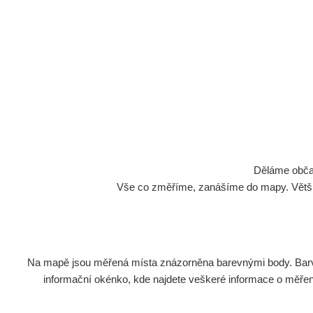
Cesty
Děláme občan
Vše co změříme, zanášíme do mapy. Většino
Na mapě jsou měřená místa znázorněna barevnými body. Barva 
Název
Zaříze
informační okénko, kde najdete veškeré informace o měření. 
RadiaCo