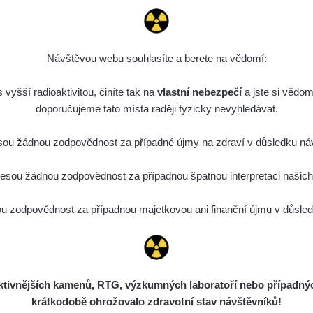
0.059 - 0.133 µSv/h
165
K
03
15:44:02
de
8. 8. 2026
0.007 - 0.13 µSv/h
4879
K
03
15:34:31
Návštěvou webu souhlasíte a berete na vědomí:
de
7. 8. 2026
0.011 - 0.215 µSv/h
30818
L
vyšší radioaktivitou, činíte tak na
02
vlastní nebezpečí
21:17:21
a jste si vědom
doporučujeme tato místa raději fyzicky nevyhledávat.
7. 8. 2026
ID
0.054 - 0.346 µSv/h
4283
S
21:15:08
ou žádnou zodpovědnost za případné újmy na zdraví v důsledku náv
7. 8. 2026
ID
0.062 - 0.18 µSv/h
2127
S
sou žádnou zodpovědnost za případnou špatnou interpretaci našich d
19:25:01
de
6. 8. 2026
 zodpovědnost za případnou majetkovou ani finanční újmu v důsledk
0.022 - 0.092 µSv/h
464
A
10
21:57:06
de
6. 8. 2026
0.038 - 0.129 µSv/h
1385
A
10
21:55:59
ivnějších kamenů, RTG, výzkumných laboratoří nebo případných 
de
6. 8. 2026
0.054 - 0.142 µSv/h
757
A
10
krátkodobě ohrožovalo zdravotní stav návštěvníků!
21:55:19