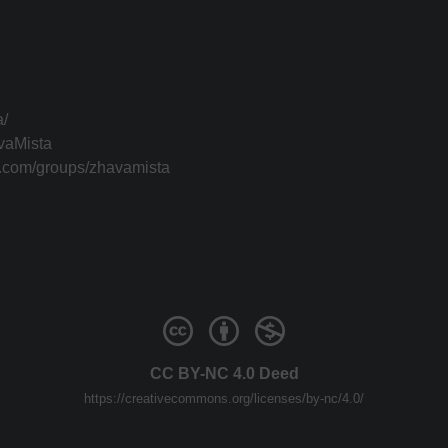
a/
vaMista
k.com/groups/zhavamista
CC BY-NC 4.0 Deed
https://creativecommons.org/licenses/by-nc/4.0/