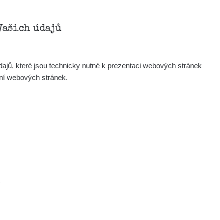
Zobrazit
onda :-)
Vašich údajů
Zobrazit
aroslavkc@gmail.com
ajů, které jsou technicky nutné k prezentaci webových stránek
Zobrazit
aroslavkc@gmail.com
ení webových stránek.
Zobrazit
aroslavkc@gmail.com
Zobrazit
ndy
×
Zobrazit
onda :-)
.
Zobrazit
artap123@seznam.cz