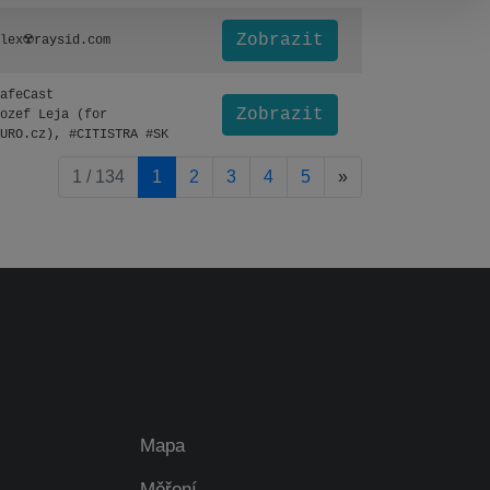
Zobrazit
lex☢️raysid.com
afeCast
Zobrazit
ozef Leja (for
URO.cz), #CITISTRA #SK
pagination.nextP
1 / 134
1
2
3
4
5
»
Mapa
Měření