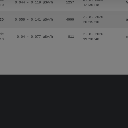
de
3. 8. 2026
0.044 - 0.119 µSv/h
1257
☢
10
12:35:18
2. 8. 2026
ID
0.058 - 0.141 µSv/h
4999
a
20:15:10
de
2. 8. 2026
0.04 - 0.077 µSv/h
811
m
10
19:30:48