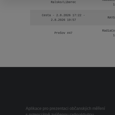
RadiaCo
Ralsko/Liberec
1
Cesta - 2.8.2026 17:22 -
RAYS
2.8.2026 19:57
RadiaCo
Prešov #47
1
Aplikace pro prezentaci občanských měření
s potenciálně zvýšenou radioaktivitou.