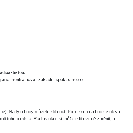
 nás
Podpořte nás
Studnice
Kontakt
Přihlásit
polek Žhavá Místa z. s.
Akce
Stanovy spolku
Tipy a rady
Členství ve spolku
Návody a manuály
Statutární orgán
Zajímavosti
dioaktivitou.
Experimenty
me měřili a nově i základní spektrometrie.
Videa
pagination.nextP
1 / 134
1
2
3
4
5
»
. Na tyto body můžete kliknout. Po kliknutí na bod se otevře
aměřil
Akce
olí tohoto místa. Rádius okolí si můžete libovolně změnit, a