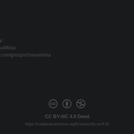
a/
vaMista
k.com/groups/zhavamista
CC BY-NC 4.0 Deed
https://creativecommons.org/licenses/by-nc/4.0/