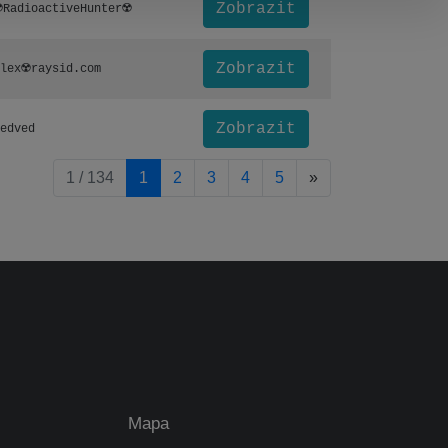
Zobrazit
️RadioactiveHunter☢️
Zobrazit
lex☢️raysid.com
Zobrazit
edved
pagination.nextP
1 / 134
1
2
3
4
5
»
Mapa