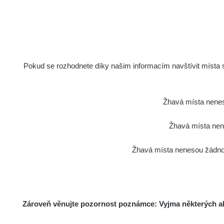
Holíčsky zámok
1
RadiaCo
Lednice
1
RadiaCo
Valtice
Pokud se rozhodnete díky našim informacím navštívit místa s 
1
Cesta - 5.8.2026 21:43 -
RAYS
6.8.2026 19:30
Žhavá místa nenes
RadiaCo
Halda Uni-Stone Jáchymov
Žhavá místa nene
1
RadiaCo
Žhavá místa nenesou žádnou
Bývalý důl Barbora - Jáchymov
1
RadiaCo
Bývalý důl Barbora - Jáchymov
1
Zároveň věnujte pozornost poznámce: Vyjma některých akt
RadiaCo
Skalica walk: 1
1