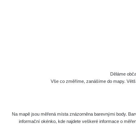
Cesty
Děláme občan
Vše co změříme, zanášíme do mapy. Většino
Na mapě jsou měřená místa znázorněna barevnými body. Barva 
Název
Zaříze
informační okénko, kde najdete veškeré informace o měření. 
RadiaCo