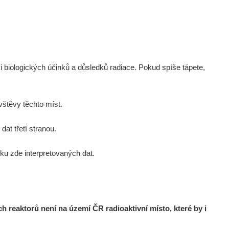
Zobrazit
ndy
Zobrazit
ndy
Zobrazit
ndy
i biologických účinků a důsledků radiace. Pokud spíše tápete,
Zobrazit
onda :-)
štěvy těchto míst.
Zobrazit
aroslavkc@gmail.com
at třetí stranou.
u zde interpretovaných dat.
Zobrazit
aroslavkc@gmail.com
Zobrazit
aroslavkc@gmail.com
reaktorů není na území ČR radioaktivní místo, které by i
Zobrazit
ndy