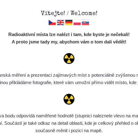
Vítejte! / Welcome!
Mapa
Měření
Lidé
O
Radioaktivní místa lze nalézt i tam, kde byste je nečekali!
Místa
S
A proto jsme tady my, abychom vám o tom dali vědět!
Cesty
Předměty
Monitoring
ská měření a prezentaci zajímavých míst s potenciálně zvýšenou ra
Vyhledat
Spektra
u přikládáme fotografie, které vám umožní přímo vidět místo, kde js
Výběr dozimetru
Půjčovna
bodu odpovídá naměřené hodnotě (stupnici naleznete vlevo na mapě)
ní
Rozmezí hodnot
Bodů
Nahráno
N
Součástí je také odkaz na detail oblasti, kde je celkový přehled o ok
současně měnit i pozici na mapě.
de
6. 8. 2026