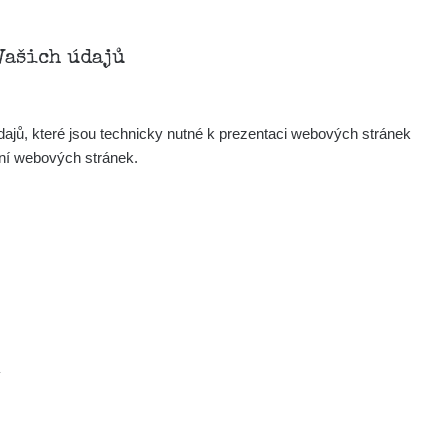
Zobrazit
onda :-)
Vašich údajů
Zobrazit
artap123@seznam.cz
ajů, které jsou technicky nutné k prezentaci webových stránek
Zobrazit
lex☢️raysid.com
ení webových stránek.
Zobrazit
iv
Zobrazit
iv
Zobrazit
ndy
×
.
Zobrazit
ndy