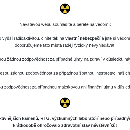
0.022 - 0.092 µSv/h
464
A
10
21:57:06
de
6. 8. 2026
0.038 - 0.129 µSv/h
1385
A
10
21:55:59
Návštěvou webu souhlasíte a berete na vědomí:
de
6. 8. 2026
0.054 - 0.142 µSv/h
757
A
vyšší radioaktivitou, činíte tak na
10
vlastní nebezpečí
21:55:19
a jste si vědom
doporučujeme tato místa raději fyzicky nevyhledávat.
6. 8. 2026
ID
0.044 - 0.225 µSv/h
2274
T
19:45:08
ou žádnou zodpovědnost za případné újmy na zdraví v důsledku náv
de
6. 8. 2026
0.051 - 256.86 µSv/h
771
j
sou žádnou zodpovědnost za případnou špatnou interpretaci našich d
03
19:20:45
de
6. 8. 2026
 zodpovědnost za případnou majetkovou ani finanční újmu v důsledk
0.043 - 0.26 µSv/h
412
j
03
19:15:29
de
6. 8. 2026
0 - 0 µSv/h
0
j
03
19:12:20
ivnějších kamenů, RTG, výzkumných laboratoří nebo případných 
de
5. 8. 2026
0.03 - 0.43 µSv/h
857
A
10
krátkodobě ohrožovalo zdravotní stav návštěvníků!
22:26:37