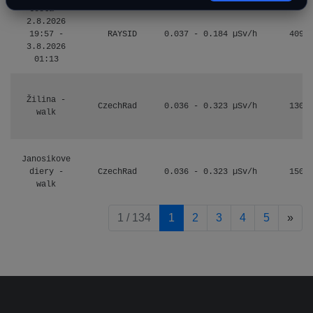
Cesta -
2.8.2026
19:57 -
RAYSID
0.037 - 0.184 µSv/h
4097
3.8.2026
01:13
Žilina -
CzechRad
0.036 - 0.323 µSv/h
1303
walk
Janosikove
diery -
CzechRad
0.036 - 0.323 µSv/h
1507
walk
pag
1 / 134
1
2
3
4
5
»