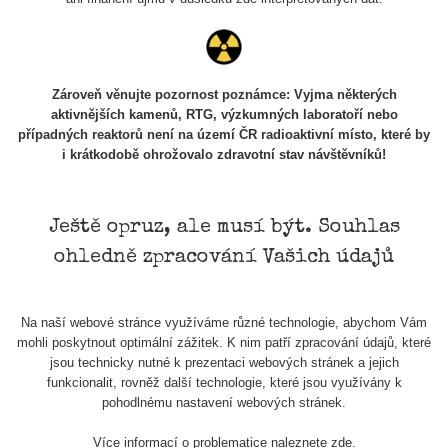
Cesta -
5.8.2026
21:43 -
RAYSID
0.044 - 0.225 µSv/h
2274
6.8.2026
19:30
Zároveň věnujte pozornost poznámce: Vyjma některých
aktivnějších kamenů, RTG, výzkumných laboratoří nebo
Halda Uni-
případných reaktorů není na území ČR radioaktivní místo, které by
RadiaCode
Stone
0.051 - 256.86 µSv/h
771
i krátkodobě ohrožovalo zdravotní stav návštěvníků!
103
Jáchymov
Bývalý důl
RadiaCode
Barbora -
0.043 - 0.26 µSv/h
412
Ještě opruz, ale musí být. Souhlas
103
Jáchymov
ohledně zpracování Vašich údajů
Bývalý důl
RadiaCode
Barbora -
0 - 0 µSv/h
0
103
Jáchymov
Na naší webové stránce využíváme různé technologie, abychom Vám
mohli poskytnout optimální zážitek. K nim patří zpracování údajů, které
Skalica
RadiaCode
jsou technicky nutné k prezentaci webových stránek a jejich
0.03 - 0.43 µSv/h
857
walk: 1
110
funkcionalit, rovněž další technologie, které jsou využívány k
pohodlnému nastavení webových stránek.
Cesta -
17.7.2026
Více informací o problematice naleznete
zde
.