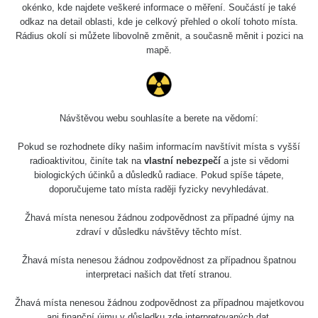
2026 08 01
0.059 - 0.133 µSv/h
165
okénko, kde najdete veškeré informace o měření. Součástí je také
103
odkaz na detail oblasti, kde je celkový přehled o okolí tohoto místa.
Rádius okolí si můžete libovolně změnit, a současně měnit i pozici na
RadiaCode
2026 07 31
0.007 - 0.13 µSv/h
4879
mapě.
103
RadiaCode
Slovinsko
0.011 - 0.215 µSv/h
30818
102
Návštěvou webu souhlasíte a berete na vědomí:
Cesta -
23.7.2026
Pokud se rozhodnete díky našim informacím navštívit místa s vyšší
19:32 -
RAYSID
0.062 - 0.18 µSv/h
2127
23.7.2026
radioaktivitou, činíte tak na
vlastní nebezpečí
a jste si vědomi
20:08
biologických účinků a důsledků radiace. Pokud spíše tápete,
doporučujeme tato místa raději fyzicky nevyhledávat.
Holíčsky
RadiaCode
0.022 - 0.092 µSv/h
464
zámok
110
Žhavá místa nenesou žádnou zodpovědnost za případné újmy na
zdraví v důsledku návštěvy těchto míst.
RadiaCode
Lednice
0.038 - 0.129 µSv/h
1385
110
Žhavá místa nenesou žádnou zodpovědnost za případnou špatnou
interpretaci našich dat třetí stranou.
RadiaCode
Valtice
0.054 - 0.142 µSv/h
757
110
Žhavá místa nenesou žádnou zodpovědnost za případnou majetkovou
ani finanční újmu v důsledku zde interpretovaných dat.