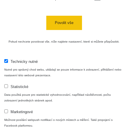
05:39 -
RAYSID
0.06 - 1.805 µSv/h
1876
17.7.2026
06:10
Povolit vše
Cesta -
20.7.2026
10:30 -
CzechRad
0.036 - 0.539 µSv/h
1382
20.7.2026
Pokud nechcete povolovat vše, níže najdete nastavení, které si můžete přizpůsobit.
12:28
Cesta -
4.8.2026
Technicky nutné
17:52 -
RAYSID
0.062 - 0.16 µSv/h
2034
Nutné pro správný chod webu, ukládají se pouze informace k zobrazení, přihlášení nebo
5.8.2026
09:54
nastavení této webové prezentace.
Statistické
USA
Roadtrip;
RadiaCode
0 - 204.56 µSv/h
108150
Data použitá pouze pro statistické vyhodnocování, například návštěvnosti, počtu
Denver -
110
zobrazení jednotlivých stránek apod.
Las Vegas
Marketingové
USA
Roadtrip;
RadiaCode
Možnost posílání webpush notifikací o nových místech a měření. Také propojení s
0 - 204.56 µSv/h
108150
Denver -
110
Facebook platformou.