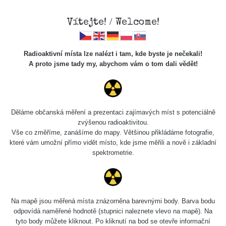
Vítejte! / Welcome!
Radioaktivní místa lze nalézt i tam, kde byste je nečekali!
A proto jsme tady my, abychom vám o tom dali vědět!
Cesty
Děláme občanská měření a prezentaci zajímavých míst s potenciálně
zvýšenou radioaktivitou.
Vyhledat
Vše co změříme, zanášíme do mapy. Většinou přikládáme fotografie,
které vám umožní přímo vidět místo, kde jsme měřili a nově i základní
spektrometrie.
pag
1 / 134
1
2
3
4
5
»
Název
Zařízení
Rozmezí hodnot
Bodů
Na mapě jsou měřená místa znázorněna barevnými body. Barva bodu
odpovídá naměřené hodnotě (stupnici naleznete vlevo na mapě). Na
tyto body můžete kliknout. Po kliknutí na bod se otevře informační
RadiaCode