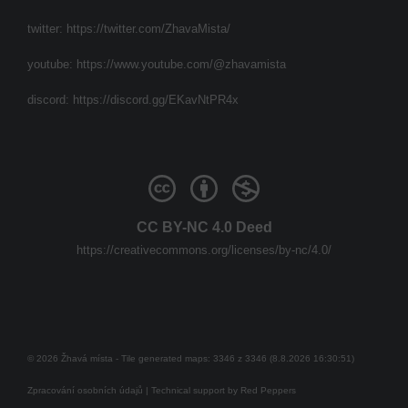
twitter:
https://twitter.com/ZhavaMista/
youtube:
https://www.youtube.com/@zhavamista
discord:
https://discord.gg/EKavNtPR4x
CC BY-NC 4.0 Deed
https://creativecommons.org/licenses/by-nc/4.0/
© 2026 Žhavá místa - Tile generated maps: 3346 z 3346 (8.8.2026 16:30:51)
Zpracování osobních údajů
| Technical support by
Red Peppers
Mám se bát?