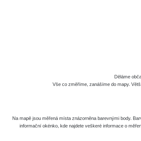
Cesty
Děláme občan
Vše co změříme, zanášíme do mapy. Většino
Na mapě jsou měřená místa znázorněna barevnými body. Barva 
Název
Zaříz
informační okénko, kde najdete veškeré informace o měření. 
Cesta - 5.8.2026 21:43 -