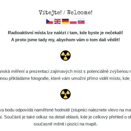
Vítejte! / Welcome!
Mapa
Měření
Lidé
O
Radioaktivní místa lze nalézt i tam, kde byste je nečekali!
Místa
S
A proto jsme tady my, abychom vám o tom dali vědět!
Cesty
Předměty
Monitoring
ská měření a prezentaci zajímavých míst s potenciálně zvýšenou ra
Vyhledat
Spektra
u přikládáme fotografie, které vám umožní přímo vidět místo, kde js
Výběr dozimetru
Půjčovna
bodu odpovídá naměřené hodnotě (stupnici naleznete vlevo na mapě)
ení
Rozmezí hodnot
Bodů
Nahráno
N
Součástí je také odkaz na detail oblasti, kde je celkový přehled o ok
současně měnit i pozici na mapě.
5. 8. 2026