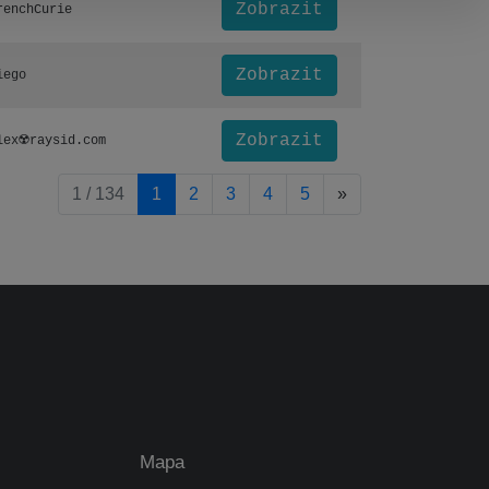
Zobrazit
renchCurie
Zobrazit
iego
Zobrazit
lex☢️raysid.com
pagination.nextP
1 / 134
1
2
3
4
5
»
Mapa