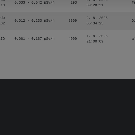
ode
2. 8. 2026
0.033 - 0.042 µSv/h
293
F
110
09:28:31
ode
2. 8. 2026
0.012 - 0.233 nSv/h
8509
D
102
05:34:25
1. 8. 2026
SID
0.061 - 0.167 µSv/h
4999
a
21:00:09