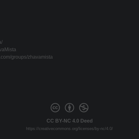
a/
vaMista
k.com/groups/zhavamista
CC BY-NC 4.0 Deed
https://creativecommons.org/licenses/by-nc/4.0/