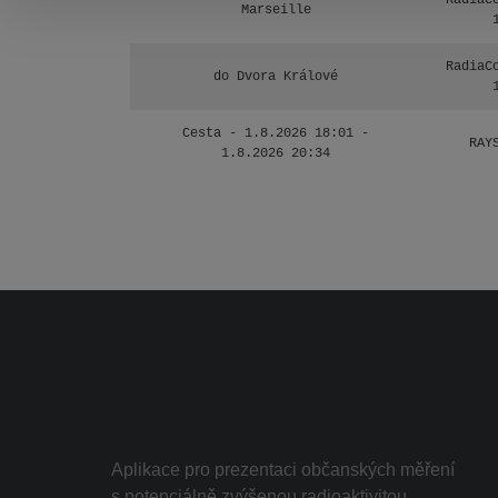
RadiaC
Marseille
RadiaC
do Dvora Králové
Cesta - 1.8.2026 18:01 -
RAY
1.8.2026 20:34
Aplikace pro prezentaci občanských měření
s potenciálně zvýšenou radioaktivitou.