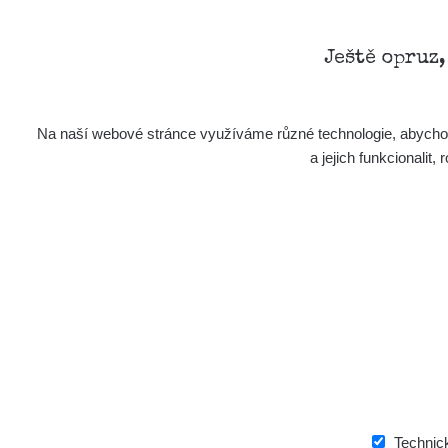
RadiaC
Plavecký Mikuláš Walk: 1
Ještě opruz
RadiaC
Prešov #48
Na naší webové stránce využíváme různé technologie, abychom 
RadiaC
Košice #04 - múzeum minerálov
a jejich funkcionali
Cesta - 4.8.2026 16:15 -
RAY
4.8.2026 17:52
Cesta - 2.8.2026 19:57 -
RAY
3.8.2026 01:13
🛣️ NAMĚŘENÁ TRASA
Žilina - walk
Czech
pribram- halda 15, 4, 2- vojna, chůze (
Počet bodů:
2663
Průměr:
0.213 µSv/h
Min:
0.036 µSv/h
Ma
Janosikove diery - walk
Czech
+
Technic