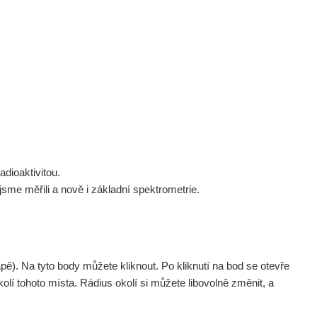
 nás
Podpořte nás
Studnice
Kontakt
Přihlásit
polek Žhavá Místa z. s.
Akce
Stanovy spolku
Tipy a rady
Členství ve spolku
Návody a manuály
Statutární orgán
Zajímavosti
dioaktivitou.
Experimenty
me měřili a nově i základní spektrometrie.
Videa
pagination.nextP
1 / 134
1
2
3
4
5
»
. Na tyto body můžete kliknout. Po kliknutí na bod se otevře
aměřil
Akce
olí tohoto místa. Rádius okolí si můžete libovolně změnit, a