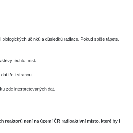
Zobrazit
onda :-)
Zobrazit
ndy
Zobrazit
onda :-)
i biologických účinků a důsledků radiace. Pokud spíše tápete,
Zobrazit
artap123@seznam.cz
štěvy těchto míst.
Zobrazit
lex☢️raysid.com
at třetí stranou.
u zde interpretovaných dat.
Zobrazit
iv
Zobrazit
iv
reaktorů není na území ČR radioaktivní místo, které by i
Zobrazit
ndy