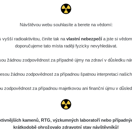
SID
0.054 - 0.225 µSv/h
1807
T
22:35:10
ode
5. 8. 2026
0.03 - 0.43 µSv/h
857
A
110
22:26:37
Návštěvou webu souhlasíte a berete na vědomí:
5. 8. 2026
SID
0.06 - 1.805 µSv/h
1876
T
vyšší radioaktivitou, činíte tak na
vlastní nebezpečí
21:55:22
a jste si vědom
doporučujeme tato místa raději fyzicky nevyhledávat.
5. 8. 2026
Rad
0.036 - 0.539 µSv/h
1382
b
15:45:02
ou žádnou zodpovědnost za případné újmy na zdraví v důsledku náv
5. 8. 2026
SID
0.062 - 0.16 µSv/h
2034
a
sou žádnou zodpovědnost za případnou špatnou interpretaci našich d
10:20:09
ode
5. 8. 2026
 zodpovědnost za případnou majetkovou ani finanční újmu v důsledk
0 - 204.56 µSv/h
108150
m
110
08:15:37
ode
5. 8. 2026
0 - 204.56 µSv/h
108150
m
110
08:12:56
ivnějších kamenů, RTG, výzkumných laboratoří nebo případných 
ode
4. 8. 2026
0.024 - 0.097 µSv/h
2848
A
110
krátkodobě ohrožovalo zdravotní stav návštěvníků!
20:02:49