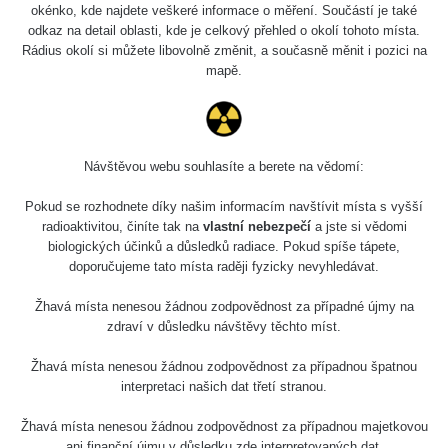
Holíčsky zámok
0.022 - 0.092 µSv/h
okénko, kde najdete veškeré informace o měření. Součástí je také
110
odkaz na detail oblasti, kde je celkový přehled o okolí tohoto místa.
Rádius okolí si můžete libovolně změnit, a současně měnit i pozici na
RadiaCode
Lednice
0.038 - 0.129 µSv/h
mapě.
110
RadiaCode
Valtice
0.054 - 0.142 µSv/h
110
Návštěvou webu souhlasíte a berete na vědomí:
Cesta -
5.8.2026 21:43
RAYSID
0.044 - 0.225 µSv/h
Pokud se rozhodnete díky našim informacím navštívit místa s vyšší
- 6.8.2026
19:30
radioaktivitou, činíte tak na
vlastní nebezpečí
a jste si vědomi
biologických účinků a důsledků radiace. Pokud spíše tápete,
doporučujeme tato místa raději fyzicky nevyhledávat.
Halda Uni-
RadiaCode
0.051 - 256.86 µSv/h
Stone Jáchymov
103
Žhavá místa nenesou žádnou zodpovědnost za případné újmy na
Bývalý důl
zdraví v důsledku návštěvy těchto míst.
RadiaCode
Barbora -
0.043 - 0.26 µSv/h
103
Jáchymov
Žhavá místa nenesou žádnou zodpovědnost za případnou špatnou
interpretaci našich dat třetí stranou.
Bývalý důl
RadiaCode
Barbora -
0 - 0 µSv/h
Žhavá místa nenesou žádnou zodpovědnost za případnou majetkovou
103
Jáchymov
ani finanční újmu v důsledku zde interpretovaných dat.