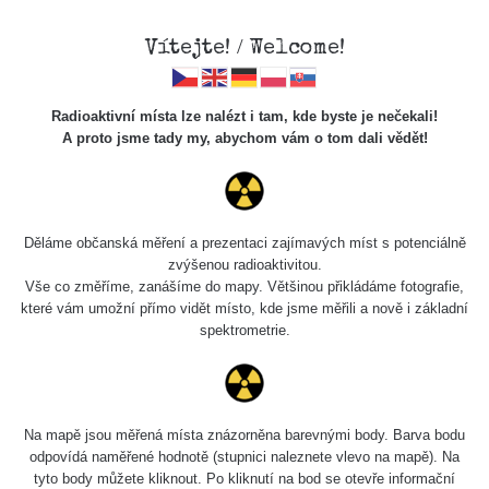
Vítejte! / Welcome!
Radioaktivní místa lze nalézt i tam, kde byste je nečekali!
A proto jsme tady my, abychom vám o tom dali vědět!
Cesty
Děláme občanská měření a prezentaci zajímavých míst s potenciálně
zvýšenou radioaktivitou.
Vyhledat
Vše co změříme, zanášíme do mapy. Většinou přikládáme fotografie,
které vám umožní přímo vidět místo, kde jsme měřili a nově i základní
spektrometrie.
pag
1 / 134
1
2
3
4
5
»
Název
Zařízení
Rozmezí hodnot
Na mapě jsou měřená místa znázorněna barevnými body. Barva bodu
odpovídá naměřené hodnotě (stupnici naleznete vlevo na mapě). Na
tyto body můžete kliknout. Po kliknutí na bod se otevře informační
RadiaCode