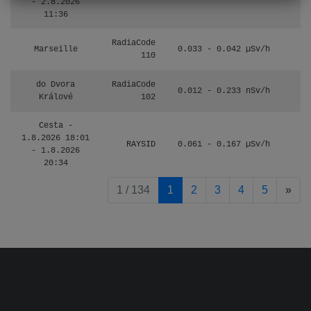
- 2.8.2026
11:36
RadiaCode
Marseille
0.033 - 0.042 µSv/h
110
do Dvora
RadiaCode
0.012 - 0.233 nSv/h
8
Králové
102
Cesta -
1.8.2026 18:01
RAYSID
0.061 - 0.167 µSv/h
4
- 1.8.2026
20:34
pag
1 / 134
1
2
3
4
5
»