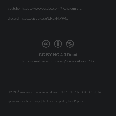
youtube:
https://www.youtube.com/@zhavamista
discord:
https://discord.gg/EKavNtPR4x
CC BY-NC 4.0 Deed
https://creativecommons.org/licenses/by-nc/4.0/
© 2026 Žhavá místa - Tile generated maps: 3337 z 3337 (5.8.2026 22:30:05)
Zpracování osobních údajů
| Technical support by
Red Peppers
Mám se bát?