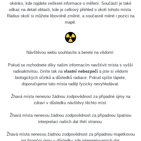
5.8.2026 21:43
okénko, kde najdete veškeré informace o měření. Součástí je také
RAYSID
0.054 - 0.225 µSv/h
1
- 5.8.2026
odkaz na detail oblasti, kde je celkový přehled o okolí tohoto místa.
22:13
Rádius okolí si můžete libovolně změnit, a současně měnit i pozici na
mapě.
Skalica walk:
RadiaCode
0.03 - 0.43 µSv/h
1
110
Cesta -
17.7.2026
Návštěvou webu souhlasíte a berete na vědomí:
05:39 -
RAYSID
0.06 - 1.805 µSv/h
1
17.7.2026
Pokud se rozhodnete díky našim informacím navštívit místa s vyšší
06:10
radioaktivitou, činíte tak na
vlastní nebezpečí
a jste si vědomi
biologických účinků a důsledků radiace. Pokud spíše tápete,
Cesta -
doporučujeme tato místa raději fyzicky nevyhledávat.
20.7.2026
10:30 -
CzechRad
0.036 - 0.539 µSv/h
1
Žhavá místa nenesou žádnou zodpovědnost za případné újmy na
20.7.2026
zdraví v důsledku návštěvy těchto míst.
12:28
Žhavá místa nenesou žádnou zodpovědnost za případnou špatnou
Cesta -
interpretaci našich dat třetí stranou.
4.8.2026 17:52
RAYSID
0.062 - 0.16 µSv/h
2
- 5.8.2026
09:54
Žhavá místa nenesou žádnou zodpovědnost za případnou majetkovou
ani finanční újmu v důsledku zde interpretovaných dat.