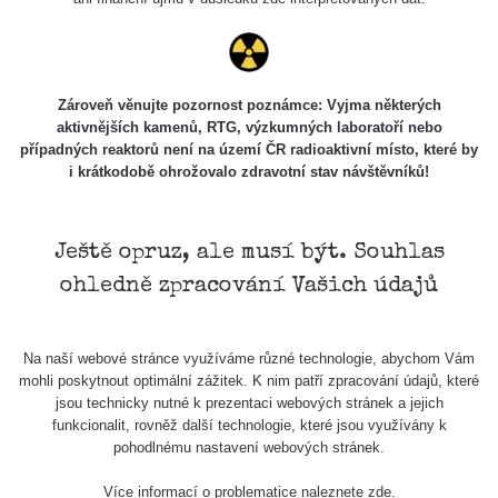
USA Roadtrip;
RadiaCode
Denver - Las
0 - 204.56 µSv/h
108
110
Vegas
USA Roadtrip;
Zároveň věnujte pozornost poznámce: Vyjma některých
RadiaCode
Denver - Las
0 - 204.56 µSv/h
108
aktivnějších kamenů, RTG, výzkumných laboratoří nebo
110
Vegas
případných reaktorů není na území ČR radioaktivní místo, které by
i krátkodobě ohrožovalo zdravotní stav návštěvníků!
Ámonova lúka -
RadiaCode
Plavecký
0.024 - 0.097 µSv/h
2
110
Mikuláš
Ještě opruz, ale musí být. Souhlas
Plavecký
RadiaCode
ohledně zpracování Vašich údajů
Mikuláš Walk:
0.035 - 0.053 µSv/h
110
1
RadiaCode
Na naší webové stránce využíváme různé technologie, abychom Vám
Prešov #48
0.054 - 0.453 µSv/h
110
mohli poskytnout optimální zážitek. K nim patří zpracování údajů, které
jsou technicky nutné k prezentaci webových stránek a jejich
Košice #04 -
funkcionalit, rovněž další technologie, které jsou využívány k
RadiaCode
múzeum
0.017 - 9.86 µSv/h
2
pohodlnému nastavení webových stránek.
110
minerálov
Více informací o problematice naleznete
zde
.