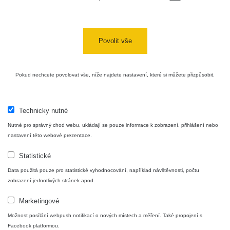
Cesta -
4.8.2026 16:15
RAYSID
0.042 - 0.172 µSv/h
4
- 4.8.2026
17:52
Povolit vše
Cesta -
2.8.2026 19:57
RAYSID
0.037 - 0.184 µSv/h
4
- 3.8.2026
Pokud nechcete povolovat vše, níže najdete nastavení, které si můžete přizpůsobit.
01:13
Technicky nutné
Žilina - walk
CzechRad
0.036 - 0.323 µSv/h
1
Nutné pro správný chod webu, ukládají se pouze informace k zobrazení, přihlášení nebo
nastavení této webové prezentace.
Statistické
Janosikove
CzechRad
0.036 - 0.323 µSv/h
1
diery - walk
Data použitá pouze pro statistické vyhodnocování, například návštěvnosti, počtu
zobrazení jednotlivých stránek apod.
RadiaCode
Marketingové
France
0.039 - 0.094 µSv/h
110
Možnost posílání webpush notifikací o nových místech a měření. Také propojení s
Facebook platformou.
RadiaCode