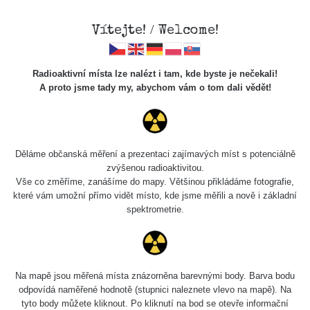
Vítejte! / Welcome!
Radioaktivní místa lze nalézt i tam, kde byste je nečekali!
A proto jsme tady my, abychom vám o tom dali vědět!
Cesty
Děláme občanská měření a prezentaci zajímavých míst s potenciálně
zvýšenou radioaktivitou.
Vyhledat
Vše co změříme, zanášíme do mapy. Většinou přikládáme fotografie,
které vám umožní přímo vidět místo, kde jsme měřili a nově i základní
spektrometrie.
pag
1 / 134
1
2
3
4
5
»
Název
Zařízení
Rozmezí hodnot
B
Na mapě jsou měřená místa znázorněna barevnými body. Barva bodu
odpovídá naměřené hodnotě (stupnici naleznete vlevo na mapě). Na
tyto body můžete kliknout. Po kliknutí na bod se otevře informační
Cesta -