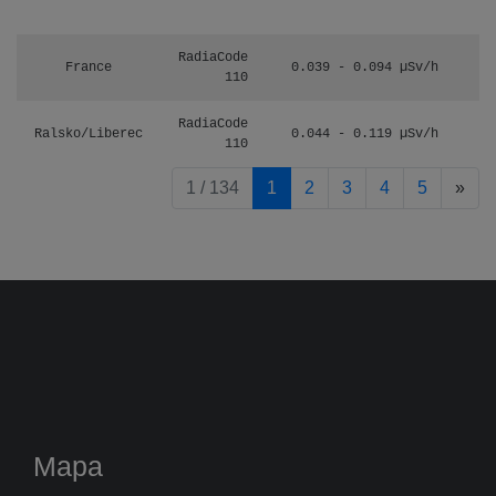
RadiaCode
France
0.039 - 0.094 µSv/h
110
RadiaCode
Ralsko/Liberec
0.044 - 0.119 µSv/h
110
pag
1 / 134
1
2
3
4
5
»
Mapa