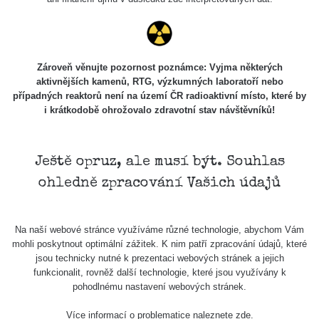
Stone Jáchymov
103
Bývalý důl
RadiaCode
Barbora -
0.043 - 0.26 µSv/h
103
Jáchymov
Zároveň věnujte pozornost poznámce: Vyjma některých
aktivnějších kamenů, RTG, výzkumných laboratoří nebo
Bývalý důl
případných reaktorů není na území ČR radioaktivní místo, které by
RadiaCode
Barbora -
0 - 0 µSv/h
103
i krátkodobě ohrožovalo zdravotní stav návštěvníků!
Jáchymov
Skalica walk:
RadiaCode
0.03 - 0.43 µSv/h
1
110
Ještě opruz, ale musí být. Souhlas
ohledně zpracování Vašich údajů
Cesta -
17.7.2026
05:39 -
RAYSID
0.06 - 1.805 µSv/h
17.7.2026
Na naší webové stránce využíváme různé technologie, abychom Vám
06:10
mohli poskytnout optimální zážitek. K nim patří zpracování údajů, které
jsou technicky nutné k prezentaci webových stránek a jejich
Cesta -
funkcionalit, rovněž další technologie, které jsou využívány k
20.7.2026
pohodlnému nastavení webových stránek.
10:30 -
CzechRad
0.036 - 0.539 µSv/h
20.7.2026
Více informací o problematice naleznete
zde
.
12:28