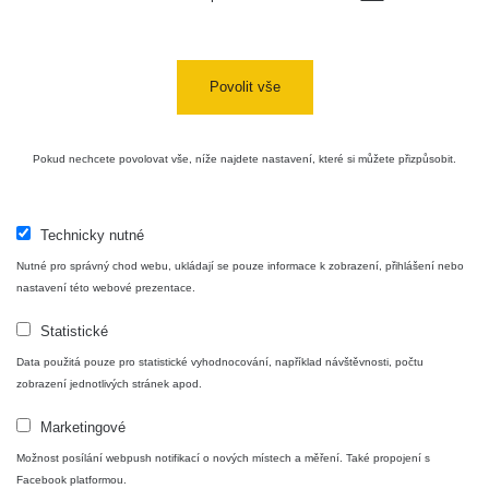
Cesta -
4.8.2026 17:52
RAYSID
0.062 - 0.16 µSv/h
- 5.8.2026
Povolit vše
09:54
USA Roadtrip;
RadiaCode
Pokud nechcete povolovat vše, níže najdete nastavení, které si můžete přizpůsobit.
Denver - Las
0 - 204.56 µSv/h
10
110
Vegas
USA Roadtrip;
Technicky nutné
RadiaCode
Denver - Las
0 - 204.56 µSv/h
10
110
Vegas
Nutné pro správný chod webu, ukládají se pouze informace k zobrazení, přihlášení nebo
nastavení této webové prezentace.
Ámonova lúka -
RadiaCode
Plavecký
0.024 - 0.097 µSv/h
Statistické
110
Mikuláš
Data použitá pouze pro statistické vyhodnocování, například návštěvnosti, počtu
zobrazení jednotlivých stránek apod.
Plavecký
RadiaCode
Mikuláš Walk:
0.035 - 0.053 µSv/h
110
Marketingové
1
Možnost posílání webpush notifikací o nových místech a měření. Také propojení s
RadiaCode
Facebook platformou.
🛣️ NAMĚŘENÁ TRASA
Prešov #48
0.054 - 0.453 µSv/h