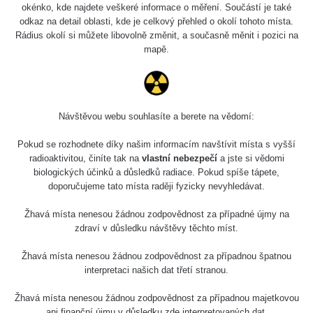
Slovinsko
0.011 - 0.215 µSv/h
3
okénko, kde najdete veškeré informace o měření. Součástí je také
102
odkaz na detail oblasti, kde je celkový přehled o okolí tohoto místa.
Rádius okolí si můžete libovolně změnit, a současně měnit i pozici na
Cesta -
23.7.2026
mapě.
19:32 -
RAYSID
0.062 - 0.18 µSv/h
23.7.2026
20:08
RadiaCode
Návštěvou webu souhlasíte a berete na vědomí:
Holíčsky zámok
0.022 - 0.092 µSv/h
110
Pokud se rozhodnete díky našim informacím navštívit místa s vyšší
RadiaCode
radioaktivitou, činíte tak na
vlastní nebezpečí
a jste si vědomi
Lednice
0.038 - 0.129 µSv/h
110
biologických účinků a důsledků radiace. Pokud spíše tápete,
doporučujeme tato místa raději fyzicky nevyhledávat.
RadiaCode
Valtice
0.054 - 0.142 µSv/h
110
Žhavá místa nenesou žádnou zodpovědnost za případné újmy na
zdraví v důsledku návštěvy těchto míst.
Cesta -
5.8.2026 21:43
Žhavá místa nenesou žádnou zodpovědnost za případnou špatnou
RAYSID
0.044 - 0.225 µSv/h
- 6.8.2026
interpretaci našich dat třetí stranou.
19:30
Žhavá místa nenesou žádnou zodpovědnost za případnou majetkovou
Halda Uni-
RadiaCode
ani finanční újmu v důsledku zde interpretovaných dat.
0.051 - 256.86 µSv/h