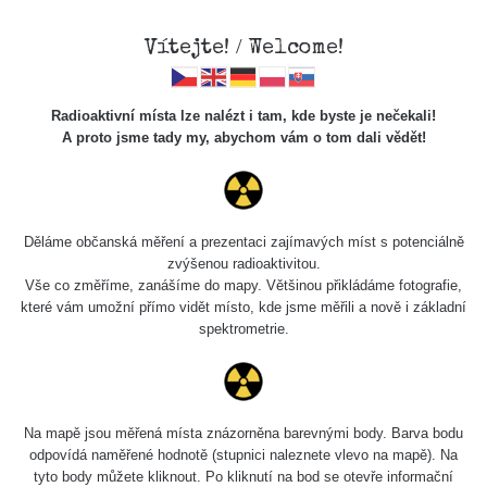
Vítejte! / Welcome!
Radioaktivní místa lze nalézt i tam, kde byste je nečekali!
A proto jsme tady my, abychom vám o tom dali vědět!
Cesty
Děláme občanská měření a prezentaci zajímavých míst s potenciálně
zvýšenou radioaktivitou.
Vyhledat
Vše co změříme, zanášíme do mapy. Většinou přikládáme fotografie,
které vám umožní přímo vidět místo, kde jsme měřili a nově i základní
spektrometrie.
pag
1 / 134
1
2
3
4
5
»
Název
Zařízení
Rozmezí hodnot
Na mapě jsou měřená místa znázorněna barevnými body. Barva bodu
odpovídá naměřené hodnotě (stupnici naleznete vlevo na mapě). Na
tyto body můžete kliknout. Po kliknutí na bod se otevře informační
RadiaCode