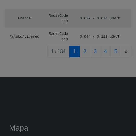
RadiaCode
France
0.039 - 0.094 µSv/h
110
RadiaCode
Ralsko/Liberec
0.044 - 0.119 µSv/h
110
pag
1 / 134
1
2
3
4
5
»
Mapa