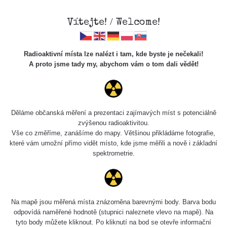
Vítejte! / Welcome!
Radioaktivní místa lze nalézt i tam, kde byste je nečekali!
A proto jsme tady my, abychom vám o tom dali vědět!
Cesty
Děláme občanská měření a prezentaci zajímavých míst s potenciálně
zvýšenou radioaktivitou.
Vyhledat
Vše co změříme, zanášíme do mapy. Většinou přikládáme fotografie,
které vám umožní přímo vidět místo, kde jsme měřili a nově i základní
spektrometrie.
pag
1 / 134
1
2
3
4
5
»
Název
Zařízení
Rozmezí hodnot
Na mapě jsou měřená místa znázorněna barevnými body. Barva bodu
odpovídá naměřené hodnotě (stupnici naleznete vlevo na mapě). Na
tyto body můžete kliknout. Po kliknutí na bod se otevře informační
RadiaCode