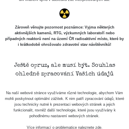
Stone Jáchymov
103
Bývalý důl
RadiaCode
Barbora -
0.043 - 0.26 µSv/h
103
Jáchymov
Zároveň věnujte pozornost poznámce: Vyjma některých
aktivnějších kamenů, RTG, výzkumných laboratoří nebo
Bývalý důl
případných reaktorů není na území ČR radioaktivní místo, které by
RadiaCode
Barbora -
0 - 0 µSv/h
103
i krátkodobě ohrožovalo zdravotní stav návštěvníků!
Jáchymov
Skalica walk:
RadiaCode
0.03 - 0.43 µSv/h
1
110
Ještě opruz, ale musí být. Souhlas
ohledně zpracování Vašich údajů
Cesta -
17.7.2026
05:39 -
RAYSID
0.06 - 1.805 µSv/h
17.7.2026
Na naší webové stránce využíváme různé technologie, abychom Vám
06:10
mohli poskytnout optimální zážitek. K nim patří zpracování údajů, které
jsou technicky nutné k prezentaci webových stránek a jejich
Cesta -
funkcionalit, rovněž další technologie, které jsou využívány k
20.7.2026
pohodlnému nastavení webových stránek.
10:30 -
CzechRad
0.036 - 0.539 µSv/h
20.7.2026
Více informací o problematice naleznete
zde
.
12:28