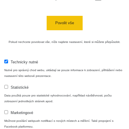
Cesta -
4.8.2026 17:52
RAYSID
0.062 - 0.16 µSv/h
- 5.8.2026
Povolit vše
09:54
USA Roadtrip;
RadiaCode
Pokud nechcete povolovat vše, níže najdete nastavení, které si můžete přizpůsobit.
Denver - Las
0 - 204.56 µSv/h
10
110
Vegas
USA Roadtrip;
Technicky nutné
RadiaCode
Denver - Las
0 - 204.56 µSv/h
10
110
Vegas
Nutné pro správný chod webu, ukládají se pouze informace k zobrazení, přihlášení nebo
nastavení této webové prezentace.
Ámonova lúka -
RadiaCode
Plavecký
0.024 - 0.097 µSv/h
Statistické
110
Mikuláš
Data použitá pouze pro statistické vyhodnocování, například návštěvnosti, počtu
zobrazení jednotlivých stránek apod.
Plavecký
RadiaCode
Mikuláš Walk:
0.035 - 0.053 µSv/h
110
Marketingové
1
Možnost posílání webpush notifikací o nových místech a měření. Také propojení s
RadiaCode
Facebook platformou.
🛣️ NAMĚŘENÁ TRASA
Prešov #48
0.054 - 0.453 µSv/h