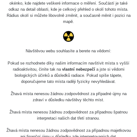
Slovinsko
0.011 - 0.215 µSv/h
3
okénko, kde najdete veškeré informace o měření. Součástí je také
102
odkaz na detail oblasti, kde je celkový přehled o okolí tohoto místa.
Rádius okolí si můžete libovolně změnit, a současně měnit i pozici na
Cesta -
23.7.2026
mapě.
19:32 -
RAYSID
0.062 - 0.18 µSv/h
23.7.2026
20:08
RadiaCode
Návštěvou webu souhlasíte a berete na vědomí:
Holíčsky zámok
0.022 - 0.092 µSv/h
110
Pokud se rozhodnete díky našim informacím navštívit místa s vyšší
RadiaCode
radioaktivitou, činíte tak na
vlastní nebezpečí
a jste si vědomi
Lednice
0.038 - 0.129 µSv/h
110
biologických účinků a důsledků radiace. Pokud spíše tápete,
doporučujeme tato místa raději fyzicky nevyhledávat.
RadiaCode
Valtice
0.054 - 0.142 µSv/h
110
Žhavá místa nenesou žádnou zodpovědnost za případné újmy na
zdraví v důsledku návštěvy těchto míst.
Cesta -
5.8.2026 21:43
Žhavá místa nenesou žádnou zodpovědnost za případnou špatnou
RAYSID
0.044 - 0.225 µSv/h
- 6.8.2026
interpretaci našich dat třetí stranou.
19:30
Žhavá místa nenesou žádnou zodpovědnost za případnou majetkovou
Halda Uni-
RadiaCode
ani finanční újmu v důsledku zde interpretovaných dat.
0.051 - 256.86 µSv/h