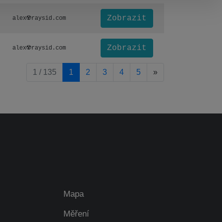
Zobrazit
alex☢️raysid.com
Zobrazit
alex☢️raysid.com
pagination.nextP
1 / 135
1
2
3
4
5
»
Mapa
Měření