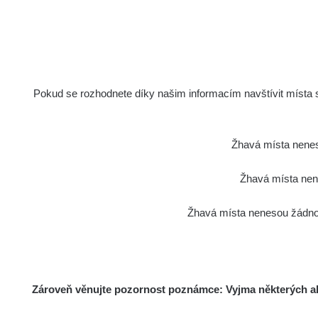
2026 08 02
Ra
2026 08 01
Ra
2026 07 31
Pokud se rozhodnete díky našim informacím navštívit místa s 
Ra
Slovinsko
Žhavá místa nenes
Cesta - 7.8.2026 19:18 - 7.8.2026
21:07
Žhavá místa nene
Cesta - 23.7.2026 19:32 - 23.7.2026
Žhavá místa nenesou žádnou
20:08
Ra
Holíčsky zámok
Zároveň věnujte pozornost poznámce: Vyjma některých akt
Ra
Lednice