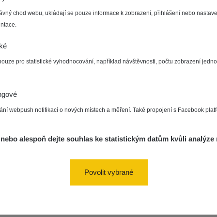
zechRad
0.036 - 0.539 µSv/h
1382
15:45:02
ávný chod webu, ukládají se pouze informace k zobrazení, přihlášení nebo nastave
ntace.
5. 8. 2026
RAYSID
0.062 - 0.16 µSv/h
2034
10:20:09
cké
diaCode
5. 8. 2026
0 - 204.56 µSv/h
108150
pouze pro statistické vyhodnocování, například návštěvnosti, počtu zobrazení jedno
110
08:15:37
diaCode
5. 8. 2026
0 - 204.56 µSv/h
108150
ngové
110
08:12:56
ání webpush notifikací o nových místech a měření. Také propojení s Facebook plat
diaCode
4. 8. 2026
0.024 - 0.097 µSv/h
2848
110
20:02:49
nebo alespoň dejte souhlas ke statistickým datům kvůli analýze 
diaCode
4. 8. 2026
0.035 - 0.053 µSv/h
422
110
20:01:07
Povolit vybrané
diaCode
4. 8. 2026
0.054 - 0.453 µSv/h
563
110
19:59:59
diaCode
4. 8. 2026
0.017 - 9.86 µSv/h
2530
110
19:56:56