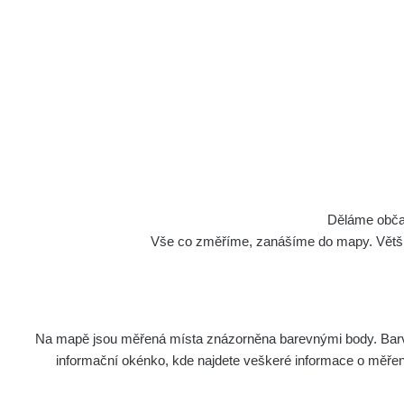
Cesty
Děláme občan
Vše co změříme, zanášíme do mapy. Většino
Na mapě jsou měřená místa znázorněna barevnými body. Barva 
Název
Z
informační okénko, kde najdete veškeré informace o měření. 
Ra