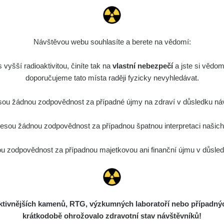
0.04 - 0.153 µSv/h
5128
103
21:07:28
diaCode
8. 8. 2026
0.059 - 0.133 µSv/h
165
103
15:44:02
Návštěvou webu souhlasíte a berete na vědomí:
diaCode
8. 8. 2026
0.007 - 0.13 µSv/h
4879
vyšší radioaktivitou, činíte tak na
103
vlastní nebezpečí
15:34:31
a jste si vědom
doporučujeme tato místa raději fyzicky nevyhledávat.
diaCode
7. 8. 2026
0.011 - 0.215 µSv/h
30818
102
21:17:21
ou žádnou zodpovědnost za případné újmy na zdraví v důsledku náv
7. 8. 2026
RAYSID
0.054 - 0.346 µSv/h
4283
sou žádnou zodpovědnost za případnou špatnou interpretaci našich d
21:15:08
7. 8. 2026
 zodpovědnost za případnou majetkovou ani finanční újmu v důsledk
RAYSID
0.062 - 0.18 µSv/h
2127
19:25:01
diaCode
6. 8. 2026
0.022 - 0.092 µSv/h
464
110
21:57:06
ivnějších kamenů, RTG, výzkumných laboratoří nebo případných 
diaCode
6. 8. 2026
0.038 - 0.129 µSv/h
1385
110
krátkodobě ohrožovalo zdravotní stav návštěvníků!
21:55:59