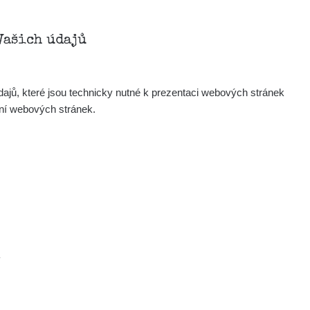
Zobrazit
Andy
Vašich údajů
Zobrazit
Tonda :-)
ajů, které jsou technicky nutné k prezentaci webových stránek
Zobrazit
jaroslavkc@gmail.com
ení webových stránek.
Zobrazit
jaroslavkc@gmail.com
Zobrazit
jaroslavkc@gmail.com
×
Zobrazit
Andy
.
Zobrazit
Tonda :-)