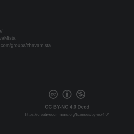
a/
vaMista
k.com/groups/zhavamista
CC BY-NC 4.0 Deed
https://creativecommons.org/licenses/by-nc/4.0/