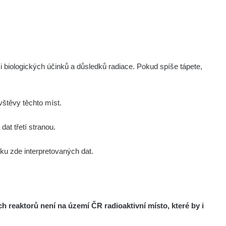
Zobrazit
Kernon
Zobrazit
Kernon
Zobrazit
Kernon
i biologických účinků a důsledků radiace. Pokud spíše tápete,
Zobrazit
Lukáš
štěvy těchto míst.
Zobrazit
Stevko
at třetí stranou.
u zde interpretovaných dat.
Zobrazit
Stevko
Zobrazit
Andy
reaktorů není na území ČR radioaktivní místo, které by i
Zobrazit
Andy