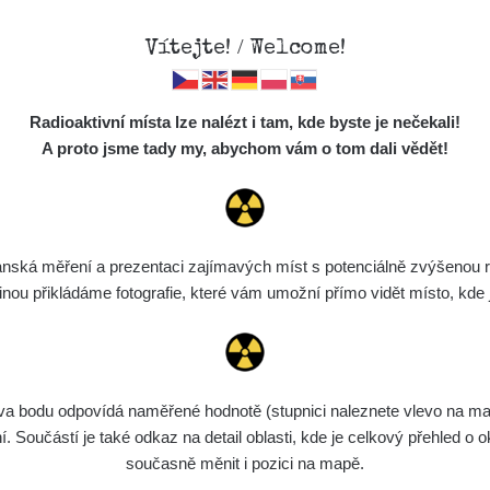
Vítejte! / Welcome!
Mapa
Měření
Lidé
O
Radioaktivní místa lze nalézt i tam, kde byste je nečekali!
Místa
S
A proto jsme tady my, abychom vám o tom dali vědět!
Cesty
Předměty
Monitoring
ská měření a prezentaci zajímavých míst s potenciálně zvýšenou ra
Vyhledat
Spektra
u přikládáme fotografie, které vám umožní přímo vidět místo, kde js
Výběr dozimetru
Půjčovna
bodu odpovídá naměřené hodnotě (stupnici naleznete vlevo na mapě)
ařízení
Rozmezí hodnot
Bodů
Nahráno
Součástí je také odkaz na detail oblasti, kde je celkový přehled o ok
současně měnit i pozici na mapě.
diaCode
8. 8. 2026