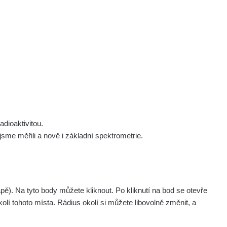
 nás
Podpořte nás
Studnice
Kontakt
Přihlásit
polek Žhavá Místa z. s.
Akce
Stanovy spolku
Tipy a rady
Členství ve spolku
Návody a manuály
Statutární orgán
Zajímavosti
dioaktivitou.
Experimenty
me měřili a nově i základní spektrometrie.
Videa
pagination.nextP
1 / 135
1
2
3
4
5
»
. Na tyto body můžete kliknout. Po kliknutí na bod se otevře
Naměřil
Akce
olí tohoto místa. Rádius okolí si můžete libovolně změnit, a