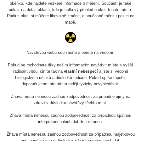
Holíčsky zámok
0.022 - 0.092 µSv/h
okénko, kde najdete veškeré informace o měření. Součástí je také
110
odkaz na detail oblasti, kde je celkový přehled o okolí tohoto místa.
Rádius okolí si můžete libovolně změnit, a současně měnit i pozici na
RadiaCode
Lednice
0.038 - 0.129 µSv/h
mapě.
110
RadiaCode
Valtice
0.054 - 0.142 µSv/h
110
Návštěvou webu souhlasíte a berete na vědomí:
Cesta -
5.8.2026 21:43
RAYSID
0.044 - 0.225 µSv/h
Pokud se rozhodnete díky našim informacím navštívit místa s vyšší
- 6.8.2026
19:30
radioaktivitou, činíte tak na
vlastní nebezpečí
a jste si vědomi
biologických účinků a důsledků radiace. Pokud spíše tápete,
doporučujeme tato místa raději fyzicky nevyhledávat.
Halda Uni-
RadiaCode
0.051 - 256.86 µSv/h
Stone Jáchymov
103
Žhavá místa nenesou žádnou zodpovědnost za případné újmy na
Bývalý důl
zdraví v důsledku návštěvy těchto míst.
RadiaCode
Barbora -
0.043 - 0.26 µSv/h
103
Jáchymov
Žhavá místa nenesou žádnou zodpovědnost za případnou špatnou
interpretaci našich dat třetí stranou.
Bývalý důl
RadiaCode
Barbora -
0 - 0 µSv/h
Žhavá místa nenesou žádnou zodpovědnost za případnou majetkovou
103
Jáchymov
ani finanční újmu v důsledku zde interpretovaných dat.