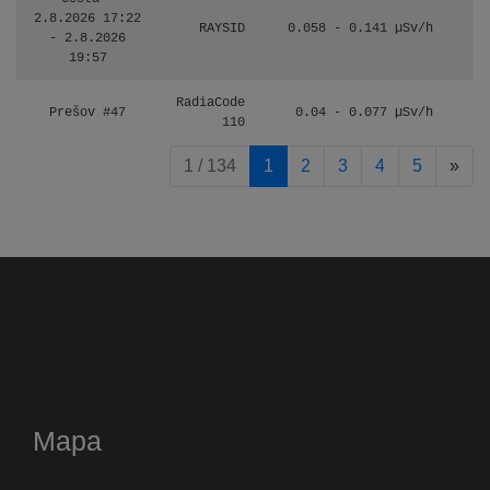
2.8.2026 17:22
RAYSID
0.058 - 0.141 µSv/h
- 2.8.2026
19:57
RadiaCode
Prešov #47
0.04 - 0.077 µSv/h
110
pag
1 / 134
1
2
3
4
5
»
Mapa