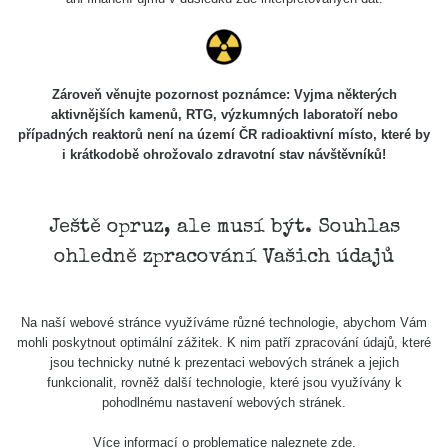
Skalica walk:
RadiaCode
0.03 - 0.43 µSv/h
1
110
Cesta -
Zároveň věnujte pozornost poznámce: Vyjma některých
17.7.2026
aktivnějších kamenů, RTG, výzkumných laboratoří nebo
05:39 -
RAYSID
0.06 - 1.805 µSv/h
případných reaktorů není na území ČR radioaktivní místo, které by
17.7.2026
i krátkodobě ohrožovalo zdravotní stav návštěvníků!
06:10
Cesta -
20.7.2026
Ještě opruz, ale musí být. Souhlas
10:30 -
CzechRad
0.036 - 0.539 µSv/h
ohledně zpracování Vašich údajů
20.7.2026
12:28
Cesta -
Na naší webové stránce využíváme různé technologie, abychom Vám
4.8.2026 17:52
RAYSID
0.062 - 0.16 µSv/h
mohli poskytnout optimální zážitek. K nim patří zpracování údajů, které
- 5.8.2026
jsou technicky nutné k prezentaci webových stránek a jejich
09:54
funkcionalit, rovněž další technologie, které jsou využívány k
pohodlnému nastavení webových stránek.
USA Roadtrip;
RadiaCode
Denver - Las
0 - 204.56 µSv/h
10
110
Více informací o problematice naleznete
zde
.
Vegas