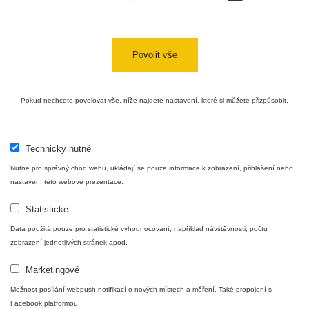
USA Roadtrip;
RadiaCode
Denver - Las
0 - 204.56 µSv/h
10
110
Vegas
Povolit vše
Ámonova lúka -
RadiaCode
Plavecký
0.024 - 0.097 µSv/h
110
Pokud nechcete povolovat vše, níže najdete nastavení, které si můžete přizpůsobit.
Mikuláš
Plavecký
RadiaCode
Mikuláš Walk:
0.035 - 0.053 µSv/h
110
Technicky nutné
1
Nutné pro správný chod webu, ukládají se pouze informace k zobrazení, přihlášení nebo
RadiaCode
nastavení této webové prezentace.
Prešov #48
0.054 - 0.453 µSv/h
110
Statistické
Košice #04 -
RadiaCode
Data použitá pouze pro statistické vyhodnocování, například návštěvnosti, počtu
múzeum
0.017 - 9.86 µSv/h
110
zobrazení jednotlivých stránek apod.
minerálov
Marketingové
Cesta -
4.8.2026 16:15
Možnost posílání webpush notifikací o nových místech a měření. Také propojení s
RAYSID
0.042 - 0.172 µSv/h
×
🛣️ NAMĚŘENÁ TRASA
- 4.8.2026
Facebook platformou.