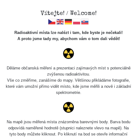
Vítejte! / Welcome!
Radioaktivní místa lze nalézt i tam, kde byste je nečekali!
A proto jsme tady my, abychom vám o tom dali vědět!
Cesty
Děláme občanská měření a prezentaci zajímavých míst s potenciálně
zvýšenou radioaktivitou.
Vyhledat
Vše co změříme, zanášíme do mapy. Většinou přikládáme fotografie,
které vám umožní přímo vidět místo, kde jsme měřili a nově i základní
spektrometrie.
pag
1 / 134
1
2
3
4
5
»
Název
Zařízení
Rozmezí hodnot
Na mapě jsou měřená místa znázorněna barevnými body. Barva bodu
odpovídá naměřené hodnotě (stupnici naleznete vlevo na mapě). Na
tyto body můžete kliknout. Po kliknutí na bod se otevře informační
RadiaCode