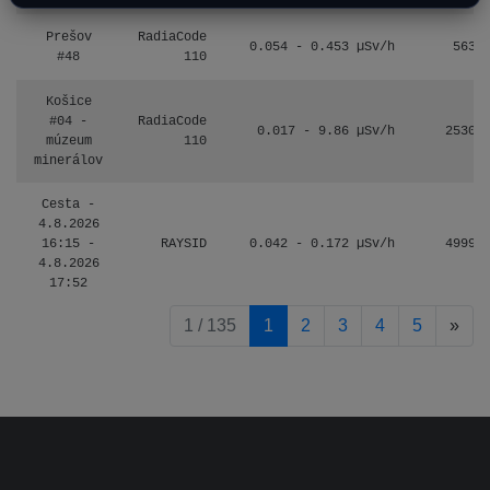
Prešov
RadiaCode
0.054 - 0.453 µSv/h
563
#48
110
Košice
#04 -
RadiaCode
0.017 - 9.86 µSv/h
2530
múzeum
110
minerálov
Cesta -
4.8.2026
16:15 -
RAYSID
0.042 - 0.172 µSv/h
4999
4.8.2026
17:52
pag
1 / 135
1
2
3
4
5
»