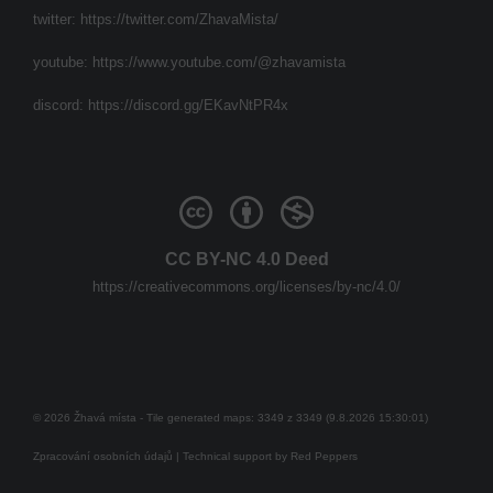
twitter:
https://twitter.com/ZhavaMista/
youtube:
https://www.youtube.com/@zhavamista
discord:
https://discord.gg/EKavNtPR4x
CC BY-NC 4.0 Deed
https://creativecommons.org/licenses/by-nc/4.0/
© 2026 Žhavá místa - Tile generated maps: 3349 z 3349 (9.8.2026 15:30:01)
Zpracování osobních údajů
| Technical support by
Red Peppers
Mám se bát?