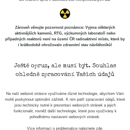
7.8.2026
21:07
Cesta -
23.7.2026
Zároveň věnujte pozornost poznámce: Vyjma některých
19:32 -
RAYSID
0.062 - 0.18 µSv/h
2127
aktivnějších kamenů, RTG, výzkumných laboratoří nebo
23.7.2026
případných reaktorů není na území ČR radioaktivní místo, které by
20:08
i krátkodobě ohrožovalo zdravotní stav návštěvníků!
Holíčsky
RadiaCode
0.022 - 0.092 µSv/h
464
zámok
110
Ještě opruz, ale musí být. Souhlas
RadiaCode
Lednice
0.038 - 0.129 µSv/h
1385
ohledně zpracování Vašich údajů
110
RadiaCode
Valtice
0.054 - 0.142 µSv/h
757
110
Na naší webové stránce využíváme různé technologie, abychom Vám
mohli poskytnout optimální zážitek. K nim patří zpracování údajů, které
Cesta -
jsou technicky nutné k prezentaci webových stránek a jejich
5.8.2026
funkcionalit, rovněž další technologie, které jsou využívány k
21:43 -
RAYSID
0.044 - 0.225 µSv/h
2274
pohodlnému nastavení webových stránek.
6.8.2026
19:30
Více informací o problematice naleznete
zde
.