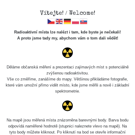
Vítejte! / Welcome!
Radioaktivní místa lze nalézt i tam, kde byste je nečekali!
A proto jsme tady my, abychom vám o tom dali vědět!
Cesty
Děláme občanská měření a prezentaci zajímavých míst s potenciálně
zvýšenou radioaktivitou.
Vyhledat
Vše co změříme, zanášíme do mapy. Většinou přikládáme fotografie,
které vám umožní přímo vidět místo, kde jsme měřili a nově i základní
spektrometrie.
pag
1 / 135
1
2
3
4
5
»
Název
Zařízení
Rozmezí hodnot
Bodů
Na mapě jsou měřená místa znázorněna barevnými body. Barva bodu
odpovídá naměřené hodnotě (stupnici naleznete vlevo na mapě). Na
tyto body můžete kliknout. Po kliknutí na bod se otevře informační
Cesta -