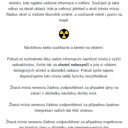
4.8.2026
okénko, kde najdete veškeré informace o měření. Součástí je také
17:52 -
RAYSID
0.062 - 0.16 µSv/h
2174
odkaz na detail oblasti, kde je celkový přehled o okolí tohoto místa.
5.8.2026
Rádius okolí si můžete libovolně změnit, a současně měnit i pozici na
10:24
mapě.
Prešov
RadiaCode
0.036 - 0.142 µSv/h
1024
#49
110
2026 08
RadiaCode
Návštěvou webu souhlasíte a berete na vědomí:
0.04 - 0.153 µSv/h
5128
02
103
Pokud se rozhodnete díky našim informacím navštívit místa s vyšší
2026 08
RadiaCode
radioaktivitou, činíte tak na
vlastní nebezpečí
a jste si vědomi
0.059 - 0.133 µSv/h
165
01
103
biologických účinků a důsledků radiace. Pokud spíše tápete,
doporučujeme tato místa raději fyzicky nevyhledávat.
2026 07
RadiaCode
0.007 - 0.13 µSv/h
4879
31
103
Žhavá místa nenesou žádnou zodpovědnost za případné újmy na
zdraví v důsledku návštěvy těchto míst.
RadiaCode
Slovinsko
0.011 - 0.215 µSv/h
30818
102
Žhavá místa nenesou žádnou zodpovědnost za případnou špatnou
interpretaci našich dat třetí stranou.
Cesta -
7.8.2026
Žhavá místa nenesou žádnou zodpovědnost za případnou majetkovou
19:18 -
RAYSID
0.054 - 0.346 µSv/h
4283
ani finanční újmu v důsledku zde interpretovaných dat.