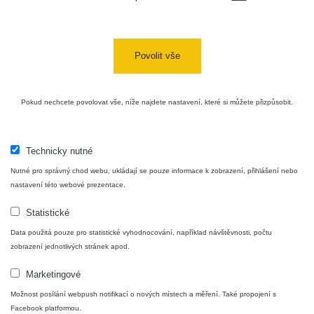
Halda
RadiaCode
Uni-Stone
0.051 - 256.86 µSv/h
771
103
Jáchymov
Povolit vše
Bývalý
důl
RadiaCode
0.043 - 0.26 µSv/h
412
Barbora -
103
Pokud nechcete povolovat vše, níže najdete nastavení, které si můžete přizpůsobit.
Jáchymov
Bývalý
důl
RadiaCode
Technicky nutné
0 - 0 µSv/h
0
Barbora -
103
Nutné pro správný chod webu, ukládají se pouze informace k zobrazení, přihlášení nebo
Jáchymov
nastavení této webové prezentace.
Skalica
RadiaCode
0.03 - 0.43 µSv/h
857
Statistické
walk: 1
110
Data použitá pouze pro statistické vyhodnocování, například návštěvnosti, počtu
Cesta -
zobrazení jednotlivých stránek apod.
17.7.2026
05:39 -
RAYSID
0.06 - 1.805 µSv/h
1876
Marketingové
17.7.2026
06:10
Možnost posílání webpush notifikací o nových místech a měření. Také propojení s
Facebook platformou.