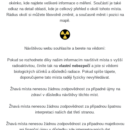
Holíčsky zámok
0.022 - 0.092 µSv/h
okénko, kde najdete veškeré informace o měření. Součástí je také
110
odkaz na detail oblasti, kde je celkový přehled o okolí tohoto místa.
Rádius okolí si můžete libovolně změnit, a současně měnit i pozici na
RadiaCode
Lednice
0.038 - 0.129 µSv/h
mapě.
110
RadiaCode
Valtice
0.054 - 0.142 µSv/h
110
Návštěvou webu souhlasíte a berete na vědomí:
Cesta -
5.8.2026 21:43
RAYSID
0.044 - 0.225 µSv/h
Pokud se rozhodnete díky našim informacím navštívit místa s vyšší
- 6.8.2026
19:30
radioaktivitou, činíte tak na
vlastní nebezpečí
a jste si vědomi
biologických účinků a důsledků radiace. Pokud spíše tápete,
doporučujeme tato místa raději fyzicky nevyhledávat.
Halda Uni-
RadiaCode
0.051 - 256.86 µSv/h
Stone Jáchymov
103
Žhavá místa nenesou žádnou zodpovědnost za případné újmy na
Bývalý důl
zdraví v důsledku návštěvy těchto míst.
RadiaCode
Barbora -
0.043 - 0.26 µSv/h
103
Jáchymov
Žhavá místa nenesou žádnou zodpovědnost za případnou špatnou
interpretaci našich dat třetí stranou.
Bývalý důl
RadiaCode
Barbora -
0 - 0 µSv/h
Žhavá místa nenesou žádnou zodpovědnost za případnou majetkovou
103
Jáchymov
ani finanční újmu v důsledku zde interpretovaných dat.