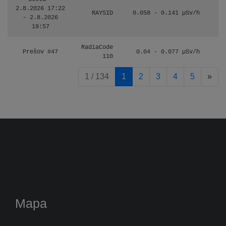
2.8.2026 17:22
RAYSID
0.058 - 0.141 µSv/h
- 2.8.2026
19:57
RadiaCode
Prešov #47
0.04 - 0.077 µSv/h
110
pag
1 / 134
1
2
3
4
5
»
Mapa