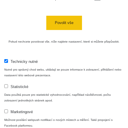
USA Roadtrip;
RadiaCode
Denver - Las
0 - 204.56 µSv/h
10
110
Vegas
Povolit vše
Ámonova lúka -
RadiaCode
Plavecký
0.024 - 0.097 µSv/h
110
Pokud nechcete povolovat vše, níže najdete nastavení, které si můžete přizpůsobit.
Mikuláš
Plavecký
RadiaCode
Mikuláš Walk:
0.035 - 0.053 µSv/h
110
Technicky nutné
1
Nutné pro správný chod webu, ukládají se pouze informace k zobrazení, přihlášení nebo
RadiaCode
nastavení této webové prezentace.
Prešov #48
0.054 - 0.453 µSv/h
110
Statistické
Košice #04 -
RadiaCode
Data použitá pouze pro statistické vyhodnocování, například návštěvnosti, počtu
múzeum
0.017 - 9.86 µSv/h
110
zobrazení jednotlivých stránek apod.
minerálov
Marketingové
Cesta -
4.8.2026 16:15
Možnost posílání webpush notifikací o nových místech a měření. Také propojení s
RAYSID
0.042 - 0.172 µSv/h
×
🛣️ NAMĚŘENÁ TRASA
- 4.8.2026
Facebook platformou.