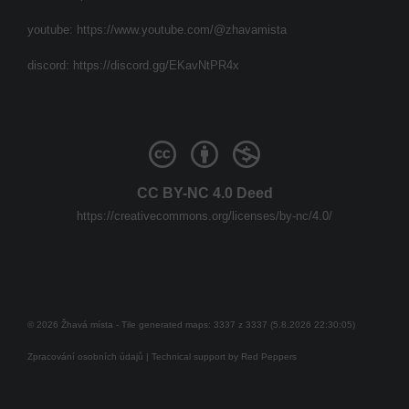
youtube:
https://www.youtube.com/@zhavamista
discord:
https://discord.gg/EKavNtPR4x
CC BY-NC 4.0 Deed
https://creativecommons.org/licenses/by-nc/4.0/
© 2026 Žhavá místa - Tile generated maps: 3337 z 3337 (5.8.2026 22:30:05)
Zpracování osobních údajů
| Technical support by
Red Peppers
Mám se bát?