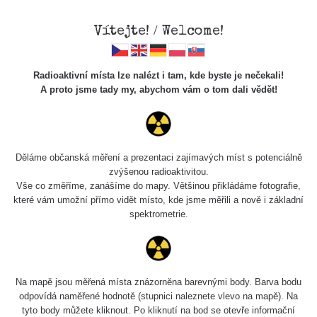
Vítejte! / Welcome!
Radioaktivní místa lze nalézt i tam, kde byste je nečekali!
A proto jsme tady my, abychom vám o tom dali vědět!
Cesty
Děláme občanská měření a prezentaci zajímavých míst s potenciálně
zvýšenou radioaktivitou.
Vyhledat
Vše co změříme, zanášíme do mapy. Většinou přikládáme fotografie,
které vám umožní přímo vidět místo, kde jsme měřili a nově i základní
spektrometrie.
pag
1 / 134
1
2
3
4
5
»
Název
Zařízení
Rozmezí hodnot
B
Na mapě jsou měřená místa znázorněna barevnými body. Barva bodu
odpovídá naměřené hodnotě (stupnici naleznete vlevo na mapě). Na
tyto body můžete kliknout. Po kliknutí na bod se otevře informační
Cesta -