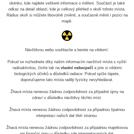
5.8.2026 21:43
okénko, kde najdete veškeré informace o měření. Součástí je také
RAYSID
0.054 - 0.225 µSv/h
1
- 5.8.2026
odkaz na detail oblasti, kde je celkový přehled o okolí tohoto místa.
22:13
Rádius okolí si můžete libovolně změnit, a současně měnit i pozici na
mapě.
Skalica walk:
RadiaCode
0.03 - 0.43 µSv/h
1
110
Cesta -
17.7.2026
Návštěvou webu souhlasíte a berete na vědomí:
05:39 -
RAYSID
0.06 - 1.805 µSv/h
1
17.7.2026
Pokud se rozhodnete díky našim informacím navštívit místa s vyšší
06:10
radioaktivitou, činíte tak na
vlastní nebezpečí
a jste si vědomi
biologických účinků a důsledků radiace. Pokud spíše tápete,
Cesta -
doporučujeme tato místa raději fyzicky nevyhledávat.
20.7.2026
10:30 -
CzechRad
0.036 - 0.539 µSv/h
1
Žhavá místa nenesou žádnou zodpovědnost za případné újmy na
20.7.2026
zdraví v důsledku návštěvy těchto míst.
12:28
Žhavá místa nenesou žádnou zodpovědnost za případnou špatnou
Cesta -
interpretaci našich dat třetí stranou.
4.8.2026 17:52
RAYSID
0.062 - 0.16 µSv/h
2
- 5.8.2026
09:54
Žhavá místa nenesou žádnou zodpovědnost za případnou majetkovou
ani finanční újmu v důsledku zde interpretovaných dat.