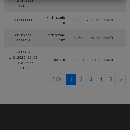
- 2.8.2026
11:36
RadiaCode
Marseille
0.033 - 0.042 µSv/h
110
do Dvora
RadiaCode
0.012 - 0.233 nSv/h
8
Králové
102
Cesta -
1.8.2026 18:01
RAYSID
0.061 - 0.167 µSv/h
4
- 1.8.2026
20:34
pag
1 / 134
1
2
3
4
5
»