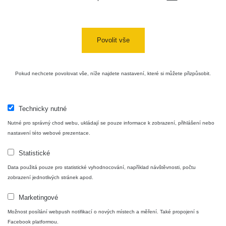
Cesta -
4.8.2026 16:15
RAYSID
0.042 - 0.172 µSv/h
4
- 4.8.2026
17:52
Povolit vše
Cesta -
2.8.2026 19:57
RAYSID
0.037 - 0.184 µSv/h
4
- 3.8.2026
Pokud nechcete povolovat vše, níže najdete nastavení, které si můžete přizpůsobit.
01:13
Technicky nutné
Žilina - walk
CzechRad
0.036 - 0.323 µSv/h
1
Nutné pro správný chod webu, ukládají se pouze informace k zobrazení, přihlášení nebo
nastavení této webové prezentace.
Statistické
Janosikove
CzechRad
0.036 - 0.323 µSv/h
1
diery - walk
Data použitá pouze pro statistické vyhodnocování, například návštěvnosti, počtu
zobrazení jednotlivých stránek apod.
RadiaCode
Marketingové
France
0.039 - 0.094 µSv/h
110
Možnost posílání webpush notifikací o nových místech a měření. Také propojení s
Facebook platformou.
RadiaCode