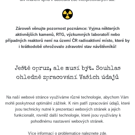
USA Roadtrip;
RadiaCode
Denver - Las
0 - 204.56 µSv/h
108
110
Vegas
USA Roadtrip;
Zároveň věnujte pozornost poznámce: Vyjma některých
RadiaCode
Denver - Las
0 - 204.56 µSv/h
108
aktivnějších kamenů, RTG, výzkumných laboratoří nebo
110
Vegas
případných reaktorů není na území ČR radioaktivní místo, které by
i krátkodobě ohrožovalo zdravotní stav návštěvníků!
Ámonova lúka -
RadiaCode
Plavecký
0.024 - 0.097 µSv/h
2
110
Mikuláš
Ještě opruz, ale musí být. Souhlas
Plavecký
RadiaCode
ohledně zpracování Vašich údajů
Mikuláš Walk:
0.035 - 0.053 µSv/h
110
1
RadiaCode
Na naší webové stránce využíváme různé technologie, abychom Vám
Prešov #48
0.054 - 0.453 µSv/h
110
mohli poskytnout optimální zážitek. K nim patří zpracování údajů, které
jsou technicky nutné k prezentaci webových stránek a jejich
Košice #04 -
funkcionalit, rovněž další technologie, které jsou využívány k
RadiaCode
múzeum
0.017 - 9.86 µSv/h
2
pohodlnému nastavení webových stránek.
110
minerálov
Více informací o problematice naleznete
zde
.