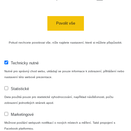
Halda
RadiaCode
Uni-Stone
0.051 - 256.86 µSv/h
771
103
Jáchymov
Povolit vše
Bývalý
důl
RadiaCode
0.043 - 0.26 µSv/h
412
Barbora -
103
Pokud nechcete povolovat vše, níže najdete nastavení, které si můžete přizpůsobit.
Jáchymov
Bývalý
důl
RadiaCode
Technicky nutné
0 - 0 µSv/h
0
Barbora -
103
Nutné pro správný chod webu, ukládají se pouze informace k zobrazení, přihlášení nebo
Jáchymov
nastavení této webové prezentace.
Skalica
RadiaCode
0.03 - 0.43 µSv/h
857
Statistické
walk: 1
110
Data použitá pouze pro statistické vyhodnocování, například návštěvnosti, počtu
Cesta -
zobrazení jednotlivých stránek apod.
17.7.2026
05:39 -
RAYSID
0.06 - 1.805 µSv/h
1876
Marketingové
17.7.2026
06:10
Možnost posílání webpush notifikací o nových místech a měření. Také propojení s
Facebook platformou.