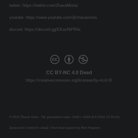
twitter:
https://twitter.com/ZhavaMista/
youtube:
https://www.youtube.com/@zhavamista
discord:
https://discord.gg/EKavNtPR4x
CC BY-NC 4.0 Deed
https://creativecommons.org/licenses/by-nc/4.0/
© 2026 Žhavá místa - Tile generated maps: 3349 z 3349 (9.8.2026 15:30:01)
Zpracování osobních údajů
| Technical support by
Red Peppers
Mám se bát?