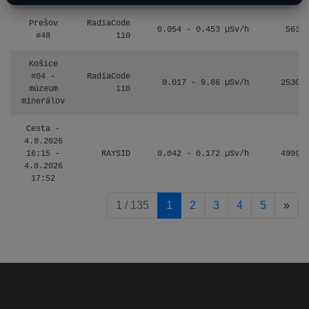
Prešov
RadiaCode
0.054 - 0.453 µSv/h
563
#48
110
Košice
#04 -
RadiaCode
0.017 - 9.86 µSv/h
2530
múzeum
110
minerálov
Cesta -
4.8.2026
16:15 -
RAYSID
0.042 - 0.172 µSv/h
4999
4.8.2026
17:52
pag
1 / 135
1
2
3
4
5
»