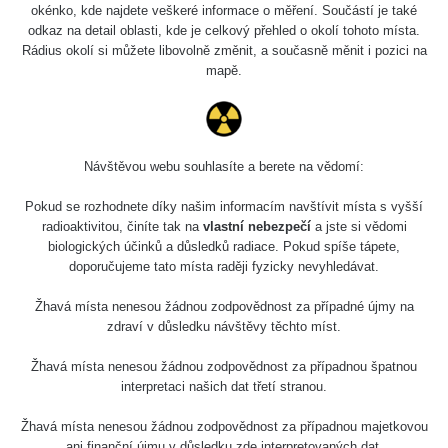
4.8.2026
okénko, kde najdete veškeré informace o měření. Součástí je také
17:52 -
RAYSID
0.062 - 0.16 µSv/h
2174
odkaz na detail oblasti, kde je celkový přehled o okolí tohoto místa.
5.8.2026
Rádius okolí si můžete libovolně změnit, a současně měnit i pozici na
10:24
mapě.
Prešov
RadiaCode
0.036 - 0.142 µSv/h
1024
#49
110
2026 08
RadiaCode
Návštěvou webu souhlasíte a berete na vědomí:
0.04 - 0.153 µSv/h
5128
02
103
Pokud se rozhodnete díky našim informacím navštívit místa s vyšší
2026 08
RadiaCode
radioaktivitou, činíte tak na
vlastní nebezpečí
a jste si vědomi
0.059 - 0.133 µSv/h
165
01
103
biologických účinků a důsledků radiace. Pokud spíše tápete,
doporučujeme tato místa raději fyzicky nevyhledávat.
2026 07
RadiaCode
0.007 - 0.13 µSv/h
4879
31
103
Žhavá místa nenesou žádnou zodpovědnost za případné újmy na
zdraví v důsledku návštěvy těchto míst.
RadiaCode
Slovinsko
0.011 - 0.215 µSv/h
30818
102
Žhavá místa nenesou žádnou zodpovědnost za případnou špatnou
interpretaci našich dat třetí stranou.
Cesta -
7.8.2026
Žhavá místa nenesou žádnou zodpovědnost za případnou majetkovou
19:18 -
RAYSID
0.054 - 0.346 µSv/h
4283
ani finanční újmu v důsledku zde interpretovaných dat.