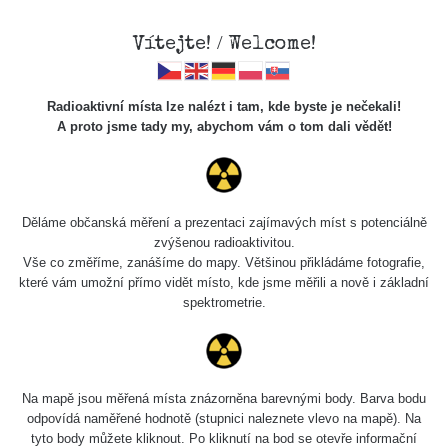
Vítejte! / Welcome!
Radioaktivní místa lze nalézt i tam, kde byste je nečekali!
A proto jsme tady my, abychom vám o tom dali vědět!
Cesty
Děláme občanská měření a prezentaci zajímavých míst s potenciálně
zvýšenou radioaktivitou.
Vyhledat
Vše co změříme, zanášíme do mapy. Většinou přikládáme fotografie,
které vám umožní přímo vidět místo, kde jsme měřili a nově i základní
spektrometrie.
pag
1 / 135
1
2
3
4
5
»
Název
Zařízení
Rozmezí hodnot
Bodů
Na mapě jsou měřená místa znázorněna barevnými body. Barva bodu
odpovídá naměřené hodnotě (stupnici naleznete vlevo na mapě). Na
tyto body můžete kliknout. Po kliknutí na bod se otevře informační
Cesta -