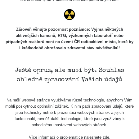
7.8.2026
21:07
Cesta -
23.7.2026
Zároveň věnujte pozornost poznámce: Vyjma některých
19:32 -
RAYSID
0.062 - 0.18 µSv/h
2127
aktivnějších kamenů, RTG, výzkumných laboratoří nebo
23.7.2026
případných reaktorů není na území ČR radioaktivní místo, které by
20:08
i krátkodobě ohrožovalo zdravotní stav návštěvníků!
Holíčsky
RadiaCode
0.022 - 0.092 µSv/h
464
zámok
110
Ještě opruz, ale musí být. Souhlas
RadiaCode
Lednice
0.038 - 0.129 µSv/h
1385
ohledně zpracování Vašich údajů
110
RadiaCode
Valtice
0.054 - 0.142 µSv/h
757
110
Na naší webové stránce využíváme různé technologie, abychom Vám
mohli poskytnout optimální zážitek. K nim patří zpracování údajů, které
Cesta -
jsou technicky nutné k prezentaci webových stránek a jejich
5.8.2026
funkcionalit, rovněž další technologie, které jsou využívány k
21:43 -
RAYSID
0.044 - 0.225 µSv/h
2274
pohodlnému nastavení webových stránek.
6.8.2026
19:30
Více informací o problematice naleznete
zde
.