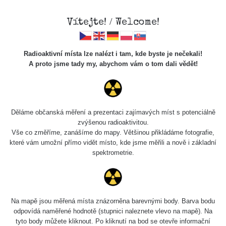
Vítejte! / Welcome!
Radioaktivní místa lze nalézt i tam, kde byste je nečekali!
A proto jsme tady my, abychom vám o tom dali vědět!
Cesty
Děláme občanská měření a prezentaci zajímavých míst s potenciálně
zvýšenou radioaktivitou.
Vyhledat
Vše co změříme, zanášíme do mapy. Většinou přikládáme fotografie,
které vám umožní přímo vidět místo, kde jsme měřili a nově i základní
spektrometrie.
pag
1 / 135
1
2
3
4
5
»
Název
Zařízení
Rozmezí hodnot
Bodů
Na mapě jsou měřená místa znázorněna barevnými body. Barva bodu
odpovídá naměřené hodnotě (stupnici naleznete vlevo na mapě). Na
tyto body můžete kliknout. Po kliknutí na bod se otevře informační
2026 08
RadiaCode