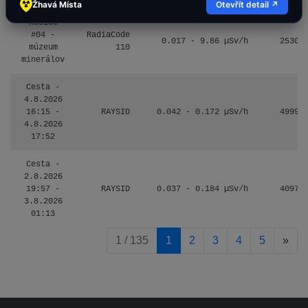
Žhavá Místa
Otevřít detail ↗
Košice
#04 -
RadiaCode
0.017 - 9.86 µSv/h
2530
múzeum
110
minerálov
Cesta -
4.8.2026
16:15 -
RAYSID
0.042 - 0.172 µSv/h
4999
4.8.2026
17:52
Cesta -
2.8.2026
19:57 -
RAYSID
0.037 - 0.184 µSv/h
4097
3.8.2026
01:13
pag
1 / 135
1
2
3
4
5
»