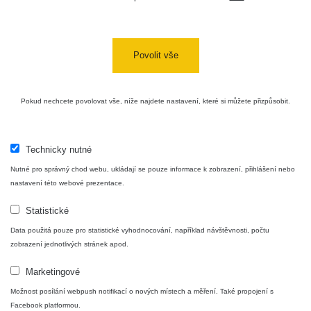
Bývalý
důl
RadiaCode
0 - 0 µSv/h
0
Barbora -
103
Jáchymov
Povolit vše
Skalica
RadiaCode
0.03 - 0.43 µSv/h
857
walk: 1
110
Pokud nechcete povolovat vše, níže najdete nastavení, které si můžete přizpůsobit.
Cesta -
17.7.2026
05:39 -
RAYSID
0.06 - 1.805 µSv/h
1876
Technicky nutné
17.7.2026
Nutné pro správný chod webu, ukládají se pouze informace k zobrazení, přihlášení nebo
06:10
nastavení této webové prezentace.
Cesta -
Statistické
20.7.2026
10:30 -
CzechRad
0.036 - 0.539 µSv/h
1382
Data použitá pouze pro statistické vyhodnocování, například návštěvnosti, počtu
20.7.2026
zobrazení jednotlivých stránek apod.
12:28
Marketingové
Cesta -
4.8.2026
Možnost posílání webpush notifikací o nových místech a měření. Také propojení s
17:52 -
RAYSID
0.062 - 0.16 µSv/h
2034
Facebook platformou.