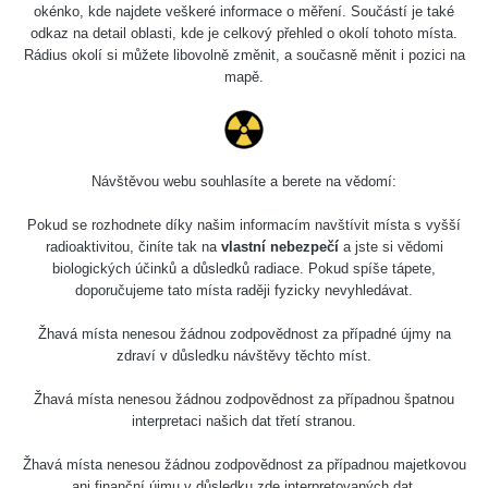
0.04 - 0.153 µSv/h
5128
okénko, kde najdete veškeré informace o měření. Součástí je také
02
103
odkaz na detail oblasti, kde je celkový přehled o okolí tohoto místa.
Rádius okolí si můžete libovolně změnit, a současně měnit i pozici na
2026 08
RadiaCode
0.059 - 0.133 µSv/h
165
mapě.
01
103
2026 07
RadiaCode
0.007 - 0.13 µSv/h
4879
31
103
Návštěvou webu souhlasíte a berete na vědomí:
RadiaCode
Slovinsko
0.011 - 0.215 µSv/h
30818
102
Pokud se rozhodnete díky našim informacím navštívit místa s vyšší
radioaktivitou, činíte tak na
vlastní nebezpečí
a jste si vědomi
Cesta -
biologických účinků a důsledků radiace. Pokud spíše tápete,
7.8.2026
doporučujeme tato místa raději fyzicky nevyhledávat.
19:18 -
RAYSID
0.054 - 0.346 µSv/h
4283
7.8.2026
21:07
Žhavá místa nenesou žádnou zodpovědnost za případné újmy na
zdraví v důsledku návštěvy těchto míst.
Cesta -
23.7.2026
Žhavá místa nenesou žádnou zodpovědnost za případnou špatnou
19:32 -
RAYSID
0.062 - 0.18 µSv/h
2127
interpretaci našich dat třetí stranou.
23.7.2026
20:08
Žhavá místa nenesou žádnou zodpovědnost za případnou majetkovou
ani finanční újmu v důsledku zde interpretovaných dat.