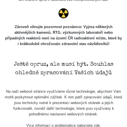
Holíčsky
RadiaCode
0.022 - 0.092 µSv/h
464
zámok
110
RadiaCode
Lednice
0.038 - 0.129 µSv/h
1385
110
Zároveň věnujte pozornost poznámce: Vyjma některých
aktivnějších kamenů, RTG, výzkumných laboratoří nebo
RadiaCode
případných reaktorů není na území ČR radioaktivní místo, které by
Valtice
0.054 - 0.142 µSv/h
757
110
i krátkodobě ohrožovalo zdravotní stav návštěvníků!
Cesta -
5.8.2026
21:43 -
RAYSID
0.044 - 0.225 µSv/h
2274
Ještě opruz, ale musí být. Souhlas
6.8.2026
ohledně zpracování Vašich údajů
19:30
Halda
RadiaCode
Uni-Stone
0.051 - 256.86 µSv/h
771
Na naší webové stránce využíváme různé technologie, abychom Vám
103
Jáchymov
mohli poskytnout optimální zážitek. K nim patří zpracování údajů, které
jsou technicky nutné k prezentaci webových stránek a jejich
Bývalý
funkcionalit, rovněž další technologie, které jsou využívány k
důl
RadiaCode
pohodlnému nastavení webových stránek.
0.043 - 0.26 µSv/h
412
Barbora -
103
Jáchymov
Více informací o problematice naleznete
zde
.