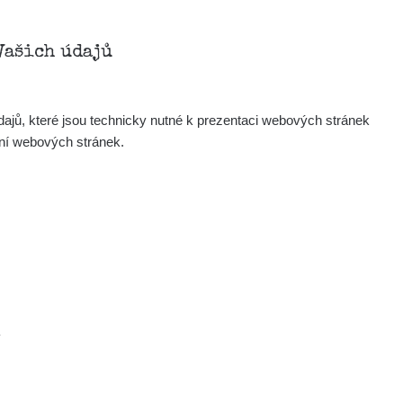
Zobrazit
Andy
Vašich údajů
Zobrazit
Tonda :-)
ajů, které jsou technicky nutné k prezentaci webových stránek
Zobrazit
jaroslavkc@gmail.com
ení webových stránek.
Zobrazit
jaroslavkc@gmail.com
Zobrazit
jaroslavkc@gmail.com
×
Zobrazit
Andy
.
Zobrazit
Tonda :-)