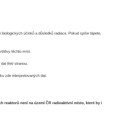
Zobrazit
Kernon
Zobrazit
Kernon
Zobrazit
Kernon
i biologických účinků a důsledků radiace. Pokud spíše tápete,
Zobrazit
Lukáš
štěvy těchto míst.
Zobrazit
Stevko
at třetí stranou.
u zde interpretovaných dat.
Zobrazit
Stevko
Zobrazit
Andy
reaktorů není na území ČR radioaktivní místo, které by i
Zobrazit
Andy