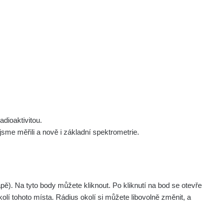
 nás
Podpořte nás
Studnice
Kontakt
Přihlásit
polek Žhavá Místa z. s.
Akce
Stanovy spolku
Tipy a rady
Členství ve spolku
Návody a manuály
Statutární orgán
Zajímavosti
dioaktivitou.
Experimenty
me měřili a nově i základní spektrometrie.
Videa
pagination.nextP
1 / 135
1
2
3
4
5
»
. Na tyto body můžete kliknout. Po kliknutí na bod se otevře
Naměřil
Akce
olí tohoto místa. Rádius okolí si můžete libovolně změnit, a