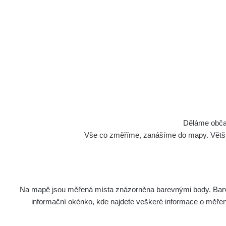
Cesty
Děláme občan
Vše co změříme, zanášíme do mapy. Většino
Na mapě jsou měřená místa znázorněna barevnými body. Barva 
Název
Z
informační okénko, kde najdete veškeré informace o měření. 
Ra