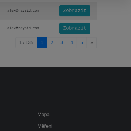
Zobrazit
alex☢️raysid.com
Zobrazit
alex☢️raysid.com
pagination.nextP
1 / 135
1
2
3
4
5
»
Mapa
Měření