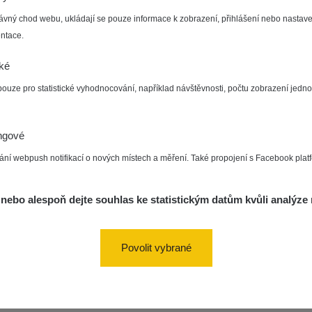
zechRad
0.036 - 0.539 µSv/h
1382
15:45:02
ávný chod webu, ukládají se pouze informace k zobrazení, přihlášení nebo nastave
ntace.
5. 8. 2026
RAYSID
0.062 - 0.16 µSv/h
2034
10:20:09
cké
diaCode
5. 8. 2026
0 - 204.56 µSv/h
108150
pouze pro statistické vyhodnocování, například návštěvnosti, počtu zobrazení jedno
110
08:15:37
diaCode
5. 8. 2026
0 - 204.56 µSv/h
108150
ngové
110
08:12:56
ání webpush notifikací o nových místech a měření. Také propojení s Facebook plat
diaCode
4. 8. 2026
0.024 - 0.097 µSv/h
2848
110
20:02:49
nebo alespoň dejte souhlas ke statistickým datům kvůli analýze 
diaCode
4. 8. 2026
0.035 - 0.053 µSv/h
422
110
20:01:07
Povolit vybrané
diaCode
4. 8. 2026
0.054 - 0.453 µSv/h
563
110
19:59:59
diaCode
4. 8. 2026
0.017 - 9.86 µSv/h
2530
110
19:56:56