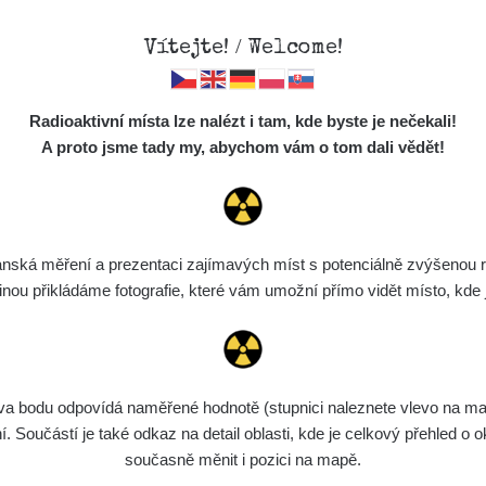
Vítejte! / Welcome!
Mapa
Měření
Lidé
O
Radioaktivní místa lze nalézt i tam, kde byste je nečekali!
Místa
S
A proto jsme tady my, abychom vám o tom dali vědět!
Cesty
Předměty
Monitoring
ská měření a prezentaci zajímavých míst s potenciálně zvýšenou ra
Vyhledat
Spektra
u přikládáme fotografie, které vám umožní přímo vidět místo, kde js
Výběr dozimetru
Půjčovna
bodu odpovídá naměřené hodnotě (stupnici naleznete vlevo na mapě)
ařízení
Rozmezí hodnot
Bodů
Nahráno
Součástí je také odkaz na detail oblasti, kde je celkový přehled o ok
současně měnit i pozici na mapě.
diaCode
8. 8. 2026