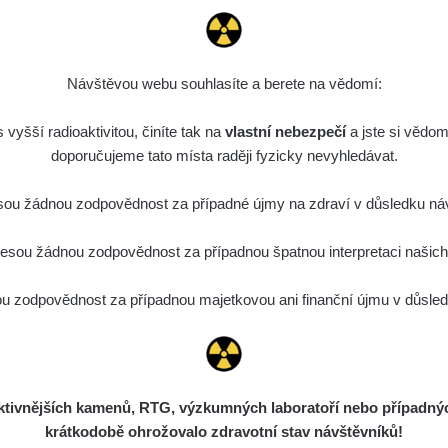
0.04 - 0.153 µSv/h
5128
103
21:07:28
diaCode
8. 8. 2026
0.059 - 0.133 µSv/h
165
103
15:44:02
Návštěvou webu souhlasíte a berete na vědomí:
diaCode
8. 8. 2026
0.007 - 0.13 µSv/h
4879
vyšší radioaktivitou, činíte tak na
103
vlastní nebezpečí
15:34:31
a jste si vědom
doporučujeme tato místa raději fyzicky nevyhledávat.
diaCode
7. 8. 2026
0.011 - 0.215 µSv/h
30818
102
21:17:21
ou žádnou zodpovědnost za případné újmy na zdraví v důsledku náv
7. 8. 2026
RAYSID
0.054 - 0.346 µSv/h
4283
sou žádnou zodpovědnost za případnou špatnou interpretaci našich d
21:15:08
7. 8. 2026
 zodpovědnost za případnou majetkovou ani finanční újmu v důsledk
RAYSID
0.062 - 0.18 µSv/h
2127
19:25:01
diaCode
6. 8. 2026
0.022 - 0.092 µSv/h
464
110
21:57:06
ivnějších kamenů, RTG, výzkumných laboratoří nebo případných 
diaCode
6. 8. 2026
0.038 - 0.129 µSv/h
1385
110
krátkodobě ohrožovalo zdravotní stav návštěvníků!
21:55:59