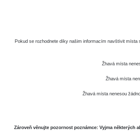
2026 08 02
Ra
2026 08 01
Ra
2026 07 31
Pokud se rozhodnete díky našim informacím navštívit místa s 
Ra
Slovinsko
Žhavá místa nenes
Cesta - 7.8.2026 19:18 - 7.8.2026
21:07
Žhavá místa nene
Cesta - 23.7.2026 19:32 - 23.7.2026
Žhavá místa nenesou žádnou
20:08
Ra
Holíčsky zámok
Zároveň věnujte pozornost poznámce: Vyjma některých akt
Ra
Lednice