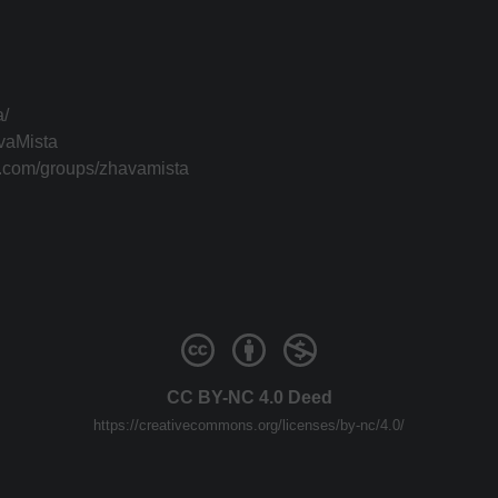
a/
vaMista
k.com/groups/zhavamista
CC BY-NC 4.0 Deed
https://creativecommons.org/licenses/by-nc/4.0/