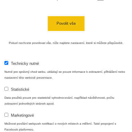
Halda
RadiaCode
Uni-Stone
0.051 - 256.86 µSv/h
771
103
Jáchymov
Povolit vše
Bývalý
důl
RadiaCode
0.043 - 0.26 µSv/h
412
Barbora -
103
Pokud nechcete povolovat vše, níže najdete nastavení, které si můžete přizpůsobit.
Jáchymov
Bývalý
důl
RadiaCode
Technicky nutné
0 - 0 µSv/h
0
Barbora -
103
Nutné pro správný chod webu, ukládají se pouze informace k zobrazení, přihlášení nebo
Jáchymov
nastavení této webové prezentace.
Skalica
RadiaCode
0.03 - 0.43 µSv/h
857
Statistické
walk: 1
110
Data použitá pouze pro statistické vyhodnocování, například návštěvnosti, počtu
Cesta -
zobrazení jednotlivých stránek apod.
17.7.2026
05:39 -
RAYSID
0.06 - 1.805 µSv/h
1876
Marketingové
17.7.2026
06:10
Možnost posílání webpush notifikací o nových místech a měření. Také propojení s
Facebook platformou.