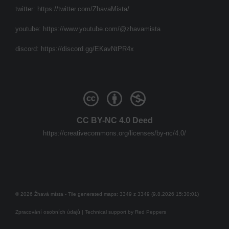
twitter:
https://twitter.com/ZhavaMista/
youtube:
https://www.youtube.com/@zhavamista
discord:
https://discord.gg/EKavNtPR4x
CC BY-NC 4.0 Deed
https://creativecommons.org/licenses/by-nc/4.0/
© 2026 Žhavá místa - Tile generated maps: 3349 z 3349 (9.8.2026 15:30:01)
Zpracování osobních údajů
| Technical support by
Red Peppers
Mám se bát?