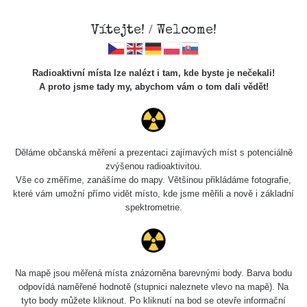
Vítejte! / Welcome!
Radioaktivní místa lze nalézt i tam, kde byste je nečekali!
A proto jsme tady my, abychom vám o tom dali vědět!
Cesty
Děláme občanská měření a prezentaci zajímavých míst s potenciálně
zvýšenou radioaktivitou.
Vyhledat
Vše co změříme, zanášíme do mapy. Většinou přikládáme fotografie,
které vám umožní přímo vidět místo, kde jsme měřili a nově i základní
spektrometrie.
pag
1 / 135
1
2
3
4
5
»
Název
Zařízení
Rozmezí hodnot
Bodů
Na mapě jsou měřená místa znázorněna barevnými body. Barva bodu
odpovídá naměřené hodnotě (stupnici naleznete vlevo na mapě). Na
tyto body můžete kliknout. Po kliknutí na bod se otevře informační
Cesta -