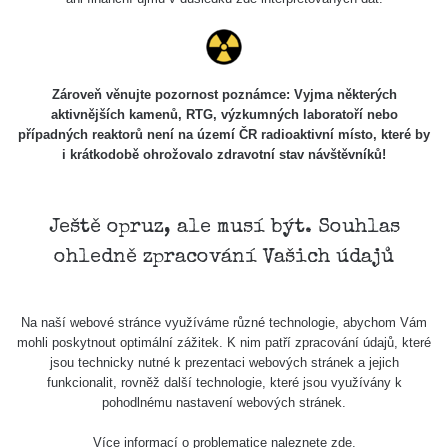
7.8.2026
21:07
Cesta -
23.7.2026
Zároveň věnujte pozornost poznámce: Vyjma některých
19:32 -
RAYSID
0.062 - 0.18 µSv/h
2127
aktivnějších kamenů, RTG, výzkumných laboratoří nebo
23.7.2026
případných reaktorů není na území ČR radioaktivní místo, které by
20:08
i krátkodobě ohrožovalo zdravotní stav návštěvníků!
Holíčsky
RadiaCode
0.022 - 0.092 µSv/h
464
zámok
110
Ještě opruz, ale musí být. Souhlas
RadiaCode
Lednice
0.038 - 0.129 µSv/h
1385
ohledně zpracování Vašich údajů
110
RadiaCode
Valtice
0.054 - 0.142 µSv/h
757
110
Na naší webové stránce využíváme různé technologie, abychom Vám
mohli poskytnout optimální zážitek. K nim patří zpracování údajů, které
Cesta -
jsou technicky nutné k prezentaci webových stránek a jejich
5.8.2026
funkcionalit, rovněž další technologie, které jsou využívány k
21:43 -
RAYSID
0.044 - 0.225 µSv/h
2274
pohodlnému nastavení webových stránek.
6.8.2026
19:30
Více informací o problematice naleznete
zde
.