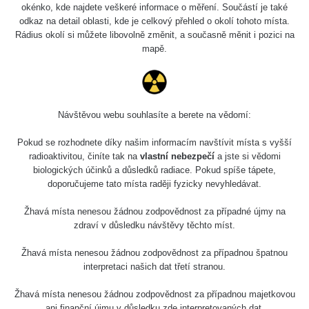
4.8.2026
okénko, kde najdete veškeré informace o měření. Součástí je také
17:52 -
RAYSID
0.062 - 0.16 µSv/h
2174
odkaz na detail oblasti, kde je celkový přehled o okolí tohoto místa.
5.8.2026
Rádius okolí si můžete libovolně změnit, a současně měnit i pozici na
10:24
mapě.
Prešov
RadiaCode
0.036 - 0.142 µSv/h
1024
#49
110
2026 08
RadiaCode
Návštěvou webu souhlasíte a berete na vědomí:
0.04 - 0.153 µSv/h
5128
02
103
Pokud se rozhodnete díky našim informacím navštívit místa s vyšší
2026 08
RadiaCode
radioaktivitou, činíte tak na
vlastní nebezpečí
a jste si vědomi
0.059 - 0.133 µSv/h
165
01
103
biologických účinků a důsledků radiace. Pokud spíše tápete,
doporučujeme tato místa raději fyzicky nevyhledávat.
2026 07
RadiaCode
0.007 - 0.13 µSv/h
4879
31
103
Žhavá místa nenesou žádnou zodpovědnost za případné újmy na
zdraví v důsledku návštěvy těchto míst.
RadiaCode
Slovinsko
0.011 - 0.215 µSv/h
30818
102
Žhavá místa nenesou žádnou zodpovědnost za případnou špatnou
interpretaci našich dat třetí stranou.
Cesta -
7.8.2026
Žhavá místa nenesou žádnou zodpovědnost za případnou majetkovou
19:18 -
RAYSID
0.054 - 0.346 µSv/h
4283
ani finanční újmu v důsledku zde interpretovaných dat.