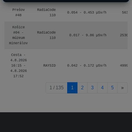
Prešov
RadiaCode
0.054 - 0.453 µSv/h
563
#48
110
Košice
#04 -
RadiaCode
0.017 - 9.86 µSv/h
2530
múzeum
110
minerálov
Cesta -
4.8.2026
16:15 -
RAYSID
0.042 - 0.172 µSv/h
4999
4.8.2026
17:52
pag
1 / 135
1
2
3
4
5
»