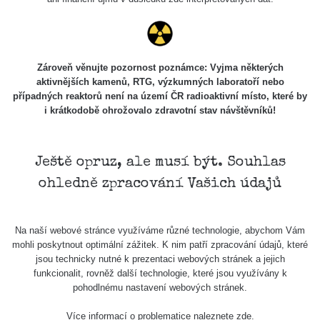
Skalica walk:
RadiaCode
0.03 - 0.43 µSv/h
1
110
Cesta -
Zároveň věnujte pozornost poznámce: Vyjma některých
17.7.2026
aktivnějších kamenů, RTG, výzkumných laboratoří nebo
05:39 -
RAYSID
0.06 - 1.805 µSv/h
případných reaktorů není na území ČR radioaktivní místo, které by
17.7.2026
i krátkodobě ohrožovalo zdravotní stav návštěvníků!
06:10
Cesta -
20.7.2026
Ještě opruz, ale musí být. Souhlas
10:30 -
CzechRad
0.036 - 0.539 µSv/h
ohledně zpracování Vašich údajů
20.7.2026
12:28
Cesta -
Na naší webové stránce využíváme různé technologie, abychom Vám
4.8.2026 17:52
RAYSID
0.062 - 0.16 µSv/h
mohli poskytnout optimální zážitek. K nim patří zpracování údajů, které
- 5.8.2026
jsou technicky nutné k prezentaci webových stránek a jejich
09:54
funkcionalit, rovněž další technologie, které jsou využívány k
pohodlnému nastavení webových stránek.
USA Roadtrip;
RadiaCode
Denver - Las
0 - 204.56 µSv/h
10
110
Více informací o problematice naleznete
zde
.
Vegas