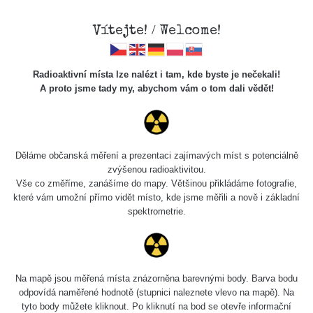
Vítejte! / Welcome!
Radioaktivní místa lze nalézt i tam, kde byste je nečekali!
A proto jsme tady my, abychom vám o tom dali vědět!
Cesty
Děláme občanská měření a prezentaci zajímavých míst s potenciálně
zvýšenou radioaktivitou.
Vyhledat
Vše co změříme, zanášíme do mapy. Většinou přikládáme fotografie,
které vám umožní přímo vidět místo, kde jsme měřili a nově i základní
spektrometrie.
pag
1 / 134
1
2
3
4
5
»
Název
Zařízení
Rozmezí hodnot
Na mapě jsou měřená místa znázorněna barevnými body. Barva bodu
odpovídá naměřené hodnotě (stupnici naleznete vlevo na mapě). Na
tyto body můžete kliknout. Po kliknutí na bod se otevře informační
RadiaCode