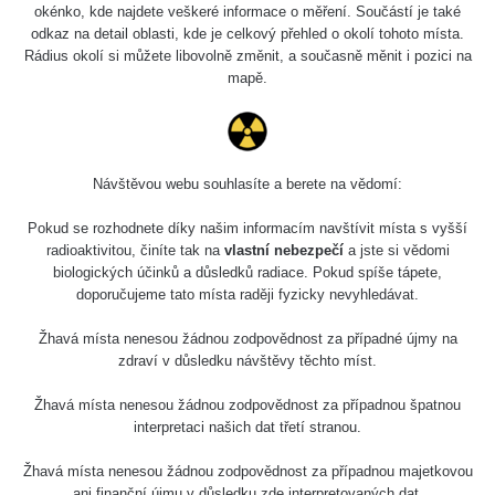
Holíčsky zámok
0.022 - 0.092 µSv/h
okénko, kde najdete veškeré informace o měření. Součástí je také
110
odkaz na detail oblasti, kde je celkový přehled o okolí tohoto místa.
Rádius okolí si můžete libovolně změnit, a současně měnit i pozici na
RadiaCode
Lednice
0.038 - 0.129 µSv/h
mapě.
110
RadiaCode
Valtice
0.054 - 0.142 µSv/h
110
Návštěvou webu souhlasíte a berete na vědomí:
Cesta -
5.8.2026 21:43
RAYSID
0.044 - 0.225 µSv/h
Pokud se rozhodnete díky našim informacím navštívit místa s vyšší
- 6.8.2026
19:30
radioaktivitou, činíte tak na
vlastní nebezpečí
a jste si vědomi
biologických účinků a důsledků radiace. Pokud spíše tápete,
doporučujeme tato místa raději fyzicky nevyhledávat.
Halda Uni-
RadiaCode
0.051 - 256.86 µSv/h
Stone Jáchymov
103
Žhavá místa nenesou žádnou zodpovědnost za případné újmy na
Bývalý důl
zdraví v důsledku návštěvy těchto míst.
RadiaCode
Barbora -
0.043 - 0.26 µSv/h
103
Jáchymov
Žhavá místa nenesou žádnou zodpovědnost za případnou špatnou
interpretaci našich dat třetí stranou.
Bývalý důl
RadiaCode
Barbora -
0 - 0 µSv/h
Žhavá místa nenesou žádnou zodpovědnost za případnou majetkovou
103
Jáchymov
ani finanční újmu v důsledku zde interpretovaných dat.