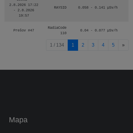
2.8.2026 17:22
RAYSID
0.058 - 0.141 µSv/h
- 2.8.2026
19:57
RadiaCode
Prešov #47
0.04 - 0.077 µSv/h
110
pag
1 / 134
1
2
3
4
5
»
Mapa