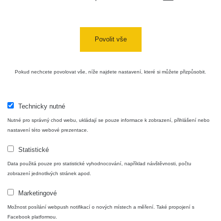
USA Roadtrip;
RadiaCode
Denver - Las
0 - 204.56 µSv/h
10
110
Vegas
Povolit vše
Ámonova lúka -
RadiaCode
Plavecký
0.024 - 0.097 µSv/h
110
Pokud nechcete povolovat vše, níže najdete nastavení, které si můžete přizpůsobit.
Mikuláš
Plavecký
RadiaCode
Mikuláš Walk:
0.035 - 0.053 µSv/h
110
Technicky nutné
1
Nutné pro správný chod webu, ukládají se pouze informace k zobrazení, přihlášení nebo
RadiaCode
nastavení této webové prezentace.
Prešov #48
0.054 - 0.453 µSv/h
110
Statistické
Košice #04 -
RadiaCode
Data použitá pouze pro statistické vyhodnocování, například návštěvnosti, počtu
múzeum
0.017 - 9.86 µSv/h
110
zobrazení jednotlivých stránek apod.
minerálov
Marketingové
Cesta -
4.8.2026 16:15
Možnost posílání webpush notifikací o nových místech a měření. Také propojení s
RAYSID
0.042 - 0.172 µSv/h
×
🛣️ NAMĚŘENÁ TRASA
- 4.8.2026
Facebook platformou.