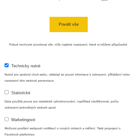
USA Roadtrip;
RadiaCode
Denver - Las
0 - 204.56 µSv/h
10
110
Vegas
Povolit vše
Ámonova lúka -
RadiaCode
Plavecký
0.024 - 0.097 µSv/h
110
Pokud nechcete povolovat vše, níže najdete nastavení, které si můžete přizpůsobit.
Mikuláš
Plavecký
RadiaCode
Mikuláš Walk:
0.035 - 0.053 µSv/h
110
Technicky nutné
1
Nutné pro správný chod webu, ukládají se pouze informace k zobrazení, přihlášení nebo
RadiaCode
nastavení této webové prezentace.
Prešov #48
0.054 - 0.453 µSv/h
110
Statistické
Košice #04 -
RadiaCode
Data použitá pouze pro statistické vyhodnocování, například návštěvnosti, počtu
múzeum
0.017 - 9.86 µSv/h
110
zobrazení jednotlivých stránek apod.
minerálov
Marketingové
Cesta -
4.8.2026 16:15
Možnost posílání webpush notifikací o nových místech a měření. Také propojení s
RAYSID
0.042 - 0.172 µSv/h
×
🛣️ NAMĚŘENÁ TRASA
- 4.8.2026
Facebook platformou.