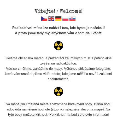
Vítejte! / Welcome!
Radioaktivní místa lze nalézt i tam, kde byste je nečekali!
A proto jsme tady my, abychom vám o tom dali vědět!
Cesty
Děláme občanská měření a prezentaci zajímavých míst s potenciálně
zvýšenou radioaktivitou.
Vyhledat
Vše co změříme, zanášíme do mapy. Většinou přikládáme fotografie,
které vám umožní přímo vidět místo, kde jsme měřili a nově i základní
spektrometrie.
pag
1 / 134
1
2
3
4
5
»
Název
Zařízení
Rozmezí hodnot
Na mapě jsou měřená místa znázorněna barevnými body. Barva bodu
odpovídá naměřené hodnotě (stupnici naleznete vlevo na mapě). Na
tyto body můžete kliknout. Po kliknutí na bod se otevře informační
RadiaCode