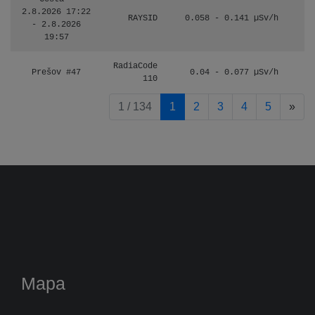
2.8.2026 17:22
RAYSID
0.058 - 0.141 µSv/h
- 2.8.2026
19:57
RadiaCode
Prešov #47
0.04 - 0.077 µSv/h
110
pag
1 / 134
1
2
3
4
5
»
Mapa