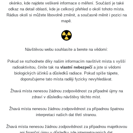
Holíčsky zámok
0.022 - 0.092 µSv/h
okénko, kde najdete veškeré informace o měření. Součástí je také
110
odkaz na detail oblasti, kde je celkový přehled o okolí tohoto místa.
Rádius okolí si můžete libovolně změnit, a současně měnit i pozici na
RadiaCode
Lednice
0.038 - 0.129 µSv/h
mapě.
110
RadiaCode
Valtice
0.054 - 0.142 µSv/h
110
Návštěvou webu souhlasíte a berete na vědomí:
Cesta -
5.8.2026 21:43
RAYSID
0.044 - 0.225 µSv/h
Pokud se rozhodnete díky našim informacím navštívit místa s vyšší
- 6.8.2026
19:30
radioaktivitou, činíte tak na
vlastní nebezpečí
a jste si vědomi
biologických účinků a důsledků radiace. Pokud spíše tápete,
doporučujeme tato místa raději fyzicky nevyhledávat.
Halda Uni-
RadiaCode
0.051 - 256.86 µSv/h
Stone Jáchymov
103
Žhavá místa nenesou žádnou zodpovědnost za případné újmy na
Bývalý důl
zdraví v důsledku návštěvy těchto míst.
RadiaCode
Barbora -
0.043 - 0.26 µSv/h
103
Jáchymov
Žhavá místa nenesou žádnou zodpovědnost za případnou špatnou
interpretaci našich dat třetí stranou.
Bývalý důl
RadiaCode
Barbora -
0 - 0 µSv/h
Žhavá místa nenesou žádnou zodpovědnost za případnou majetkovou
103
Jáchymov
ani finanční újmu v důsledku zde interpretovaných dat.