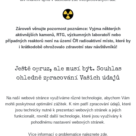
Skalica walk:
RadiaCode
0.03 - 0.43 µSv/h
1
110
Cesta -
Zároveň věnujte pozornost poznámce: Vyjma některých
17.7.2026
aktivnějších kamenů, RTG, výzkumných laboratoří nebo
05:39 -
RAYSID
0.06 - 1.805 µSv/h
případných reaktorů není na území ČR radioaktivní místo, které by
17.7.2026
i krátkodobě ohrožovalo zdravotní stav návštěvníků!
06:10
Cesta -
20.7.2026
Ještě opruz, ale musí být. Souhlas
10:30 -
CzechRad
0.036 - 0.539 µSv/h
ohledně zpracování Vašich údajů
20.7.2026
12:28
Cesta -
Na naší webové stránce využíváme různé technologie, abychom Vám
4.8.2026 17:52
RAYSID
0.062 - 0.16 µSv/h
mohli poskytnout optimální zážitek. K nim patří zpracování údajů, které
- 5.8.2026
jsou technicky nutné k prezentaci webových stránek a jejich
09:54
funkcionalit, rovněž další technologie, které jsou využívány k
pohodlnému nastavení webových stránek.
USA Roadtrip;
RadiaCode
Denver - Las
0 - 204.56 µSv/h
10
110
Více informací o problematice naleznete
zde
.
Vegas