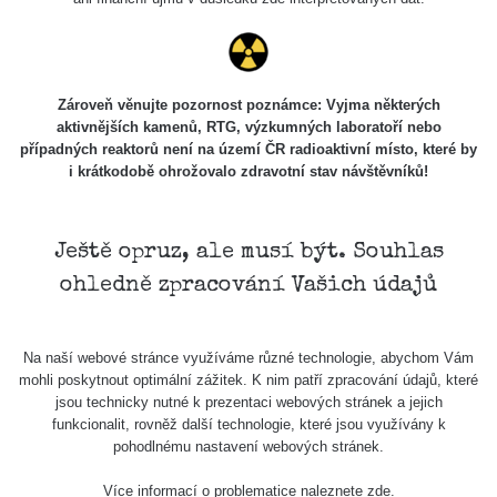
Stone Jáchymov
103
Bývalý důl
RadiaCode
Barbora -
0.043 - 0.26 µSv/h
103
Jáchymov
Zároveň věnujte pozornost poznámce: Vyjma některých
aktivnějších kamenů, RTG, výzkumných laboratoří nebo
Bývalý důl
případných reaktorů není na území ČR radioaktivní místo, které by
RadiaCode
Barbora -
0 - 0 µSv/h
103
i krátkodobě ohrožovalo zdravotní stav návštěvníků!
Jáchymov
Skalica walk:
RadiaCode
0.03 - 0.43 µSv/h
1
110
Ještě opruz, ale musí být. Souhlas
ohledně zpracování Vašich údajů
Cesta -
17.7.2026
05:39 -
RAYSID
0.06 - 1.805 µSv/h
17.7.2026
Na naší webové stránce využíváme různé technologie, abychom Vám
06:10
mohli poskytnout optimální zážitek. K nim patří zpracování údajů, které
jsou technicky nutné k prezentaci webových stránek a jejich
Cesta -
funkcionalit, rovněž další technologie, které jsou využívány k
20.7.2026
pohodlnému nastavení webových stránek.
10:30 -
CzechRad
0.036 - 0.539 µSv/h
20.7.2026
Více informací o problematice naleznete
zde
.
12:28