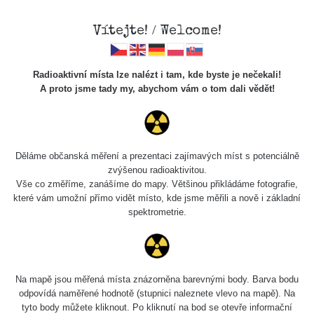
Vítejte! / Welcome!
Radioaktivní místa lze nalézt i tam, kde byste je nečekali!
A proto jsme tady my, abychom vám o tom dali vědět!
Cesty
Děláme občanská měření a prezentaci zajímavých míst s potenciálně
zvýšenou radioaktivitou.
Vyhledat
Vše co změříme, zanášíme do mapy. Většinou přikládáme fotografie,
které vám umožní přímo vidět místo, kde jsme měřili a nově i základní
spektrometrie.
pag
1 / 134
1
2
3
4
5
»
Název
Zařízení
Rozmezí hodnot
Na mapě jsou měřená místa znázorněna barevnými body. Barva bodu
odpovídá naměřené hodnotě (stupnici naleznete vlevo na mapě). Na
tyto body můžete kliknout. Po kliknutí na bod se otevře informační
RadiaCode