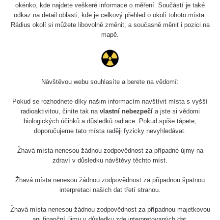
Slovinsko
0.011 - 0.215 µSv/h
3
okénko, kde najdete veškeré informace o měření. Součástí je také
102
odkaz na detail oblasti, kde je celkový přehled o okolí tohoto místa.
Rádius okolí si můžete libovolně změnit, a současně měnit i pozici na
Cesta -
23.7.2026
mapě.
19:32 -
RAYSID
0.062 - 0.18 µSv/h
23.7.2026
20:08
RadiaCode
Návštěvou webu souhlasíte a berete na vědomí:
Holíčsky zámok
0.022 - 0.092 µSv/h
110
Pokud se rozhodnete díky našim informacím navštívit místa s vyšší
RadiaCode
radioaktivitou, činíte tak na
vlastní nebezpečí
a jste si vědomi
Lednice
0.038 - 0.129 µSv/h
110
biologických účinků a důsledků radiace. Pokud spíše tápete,
doporučujeme tato místa raději fyzicky nevyhledávat.
RadiaCode
Valtice
0.054 - 0.142 µSv/h
110
Žhavá místa nenesou žádnou zodpovědnost za případné újmy na
zdraví v důsledku návštěvy těchto míst.
Cesta -
5.8.2026 21:43
Žhavá místa nenesou žádnou zodpovědnost za případnou špatnou
RAYSID
0.044 - 0.225 µSv/h
- 6.8.2026
interpretaci našich dat třetí stranou.
19:30
Žhavá místa nenesou žádnou zodpovědnost za případnou majetkovou
Halda Uni-
RadiaCode
ani finanční újmu v důsledku zde interpretovaných dat.
0.051 - 256.86 µSv/h