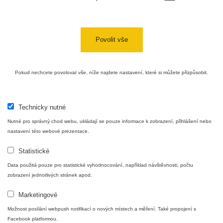
Cesta -
4.8.2026 17:52
RAYSID
0.062 - 0.16 µSv/h
- 5.8.2026
Povolit vše
09:54
USA Roadtrip;
RadiaCode
Pokud nechcete povolovat vše, níže najdete nastavení, které si můžete přizpůsobit.
Denver - Las
0 - 204.56 µSv/h
10
110
Vegas
USA Roadtrip;
Technicky nutné
RadiaCode
Denver - Las
0 - 204.56 µSv/h
10
110
Vegas
Nutné pro správný chod webu, ukládají se pouze informace k zobrazení, přihlášení nebo
nastavení této webové prezentace.
Ámonova lúka -
RadiaCode
Plavecký
0.024 - 0.097 µSv/h
Statistické
110
Mikuláš
Data použitá pouze pro statistické vyhodnocování, například návštěvnosti, počtu
zobrazení jednotlivých stránek apod.
Plavecký
RadiaCode
Mikuláš Walk:
0.035 - 0.053 µSv/h
110
Marketingové
1
Možnost posílání webpush notifikací o nových místech a měření. Také propojení s
RadiaCode
Facebook platformou.
🛣️ NAMĚŘENÁ TRASA
Prešov #48
0.054 - 0.453 µSv/h