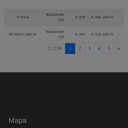
RadiaCode
France
0.039 - 0.094 µSv/h
110
RadiaCode
Ralsko/Liberec
0.044 - 0.119 µSv/h
110
pag
1 / 134
1
2
3
4
5
»
Mapa