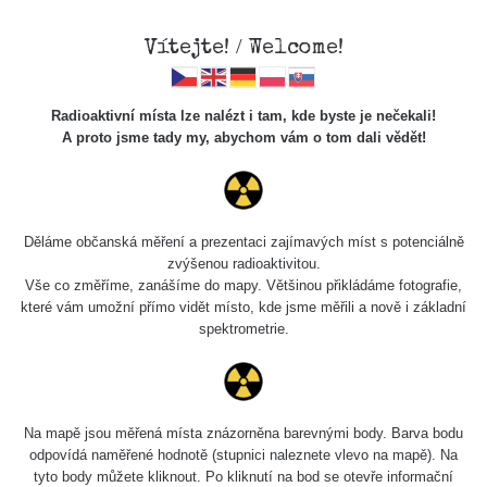
Vítejte! / Welcome!
Radioaktivní místa lze nalézt i tam, kde byste je nečekali!
A proto jsme tady my, abychom vám o tom dali vědět!
Cesty
Děláme občanská měření a prezentaci zajímavých míst s potenciálně
zvýšenou radioaktivitou.
Vyhledat
Vše co změříme, zanášíme do mapy. Většinou přikládáme fotografie,
které vám umožní přímo vidět místo, kde jsme měřili a nově i základní
spektrometrie.
pag
1 / 134
1
2
3
4
5
»
Název
Zařízení
Rozmezí hodnot
Na mapě jsou měřená místa znázorněna barevnými body. Barva bodu
odpovídá naměřené hodnotě (stupnici naleznete vlevo na mapě). Na
tyto body můžete kliknout. Po kliknutí na bod se otevře informační
RadiaCode