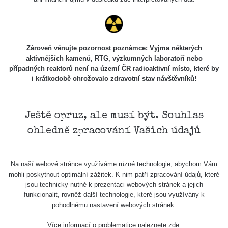
Skalica walk:
RadiaCode
0.03 - 0.43 µSv/h
1
110
Cesta -
Zároveň věnujte pozornost poznámce: Vyjma některých
17.7.2026
aktivnějších kamenů, RTG, výzkumných laboratoří nebo
05:39 -
RAYSID
0.06 - 1.805 µSv/h
případných reaktorů není na území ČR radioaktivní místo, které by
17.7.2026
i krátkodobě ohrožovalo zdravotní stav návštěvníků!
06:10
Cesta -
20.7.2026
Ještě opruz, ale musí být. Souhlas
10:30 -
CzechRad
0.036 - 0.539 µSv/h
ohledně zpracování Vašich údajů
20.7.2026
12:28
Cesta -
Na naší webové stránce využíváme různé technologie, abychom Vám
4.8.2026 17:52
RAYSID
0.062 - 0.16 µSv/h
mohli poskytnout optimální zážitek. K nim patří zpracování údajů, které
- 5.8.2026
jsou technicky nutné k prezentaci webových stránek a jejich
09:54
funkcionalit, rovněž další technologie, které jsou využívány k
pohodlnému nastavení webových stránek.
USA Roadtrip;
RadiaCode
Denver - Las
0 - 204.56 µSv/h
10
110
Více informací o problematice naleznete
zde
.
Vegas