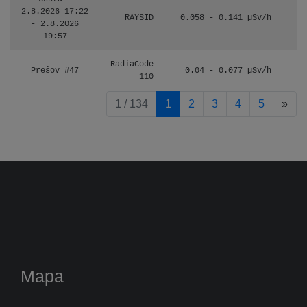
2.8.2026 17:22
RAYSID
0.058 - 0.141 µSv/h
- 2.8.2026
19:57
RadiaCode
Prešov #47
0.04 - 0.077 µSv/h
110
pag
1 / 134
1
2
3
4
5
»
Mapa