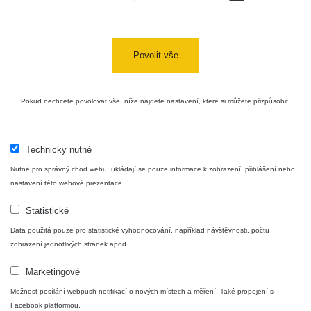
USA Roadtrip;
RadiaCode
Denver - Las
0 - 204.56 µSv/h
10
110
Vegas
Povolit vše
Ámonova lúka -
RadiaCode
Plavecký
0.024 - 0.097 µSv/h
110
Pokud nechcete povolovat vše, níže najdete nastavení, které si můžete přizpůsobit.
Mikuláš
Plavecký
RadiaCode
Mikuláš Walk:
0.035 - 0.053 µSv/h
110
Technicky nutné
1
Nutné pro správný chod webu, ukládají se pouze informace k zobrazení, přihlášení nebo
RadiaCode
nastavení této webové prezentace.
Prešov #48
0.054 - 0.453 µSv/h
110
Statistické
Košice #04 -
RadiaCode
Data použitá pouze pro statistické vyhodnocování, například návštěvnosti, počtu
múzeum
0.017 - 9.86 µSv/h
110
zobrazení jednotlivých stránek apod.
minerálov
Marketingové
Cesta -
4.8.2026 16:15
Možnost posílání webpush notifikací o nových místech a měření. Také propojení s
RAYSID
0.042 - 0.172 µSv/h
×
🛣️ NAMĚŘENÁ TRASA
- 4.8.2026
Facebook platformou.