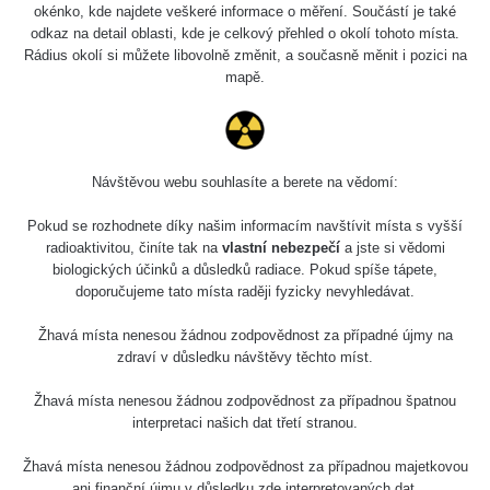
Holíčsky zámok
0.022 - 0.092 µSv/h
okénko, kde najdete veškeré informace o měření. Součástí je také
110
odkaz na detail oblasti, kde je celkový přehled o okolí tohoto místa.
Rádius okolí si můžete libovolně změnit, a současně měnit i pozici na
RadiaCode
Lednice
0.038 - 0.129 µSv/h
mapě.
110
RadiaCode
Valtice
0.054 - 0.142 µSv/h
110
Návštěvou webu souhlasíte a berete na vědomí:
Cesta -
5.8.2026 21:43
RAYSID
0.044 - 0.225 µSv/h
Pokud se rozhodnete díky našim informacím navštívit místa s vyšší
- 6.8.2026
19:30
radioaktivitou, činíte tak na
vlastní nebezpečí
a jste si vědomi
biologických účinků a důsledků radiace. Pokud spíše tápete,
doporučujeme tato místa raději fyzicky nevyhledávat.
Halda Uni-
RadiaCode
0.051 - 256.86 µSv/h
Stone Jáchymov
103
Žhavá místa nenesou žádnou zodpovědnost za případné újmy na
Bývalý důl
zdraví v důsledku návštěvy těchto míst.
RadiaCode
Barbora -
0.043 - 0.26 µSv/h
103
Jáchymov
Žhavá místa nenesou žádnou zodpovědnost za případnou špatnou
interpretaci našich dat třetí stranou.
Bývalý důl
RadiaCode
Barbora -
0 - 0 µSv/h
Žhavá místa nenesou žádnou zodpovědnost za případnou majetkovou
103
Jáchymov
ani finanční újmu v důsledku zde interpretovaných dat.