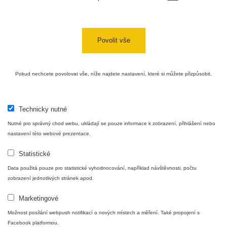
USA Roadtrip;
RadiaCode
Denver - Las
0 - 204.56 µSv/h
10
110
Vegas
Povolit vše
Ámonova lúka -
RadiaCode
Plavecký
0.024 - 0.097 µSv/h
110
Pokud nechcete povolovat vše, níže najdete nastavení, které si můžete přizpůsobit.
Mikuláš
Plavecký
RadiaCode
Mikuláš Walk:
0.035 - 0.053 µSv/h
110
Technicky nutné
1
Nutné pro správný chod webu, ukládají se pouze informace k zobrazení, přihlášení nebo
RadiaCode
nastavení této webové prezentace.
Prešov #48
0.054 - 0.453 µSv/h
110
Statistické
Košice #04 -
RadiaCode
Data použitá pouze pro statistické vyhodnocování, například návštěvnosti, počtu
múzeum
0.017 - 9.86 µSv/h
110
zobrazení jednotlivých stránek apod.
minerálov
Marketingové
Cesta -
4.8.2026 16:15
Možnost posílání webpush notifikací o nových místech a měření. Také propojení s
RAYSID
0.042 - 0.172 µSv/h
- 4.8.2026
Facebook platformou.