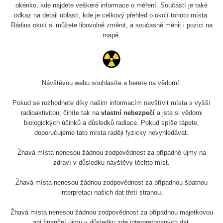
Holíčsky zámok
0.022 - 0.092 µSv/h
okénko, kde najdete veškeré informace o měření. Součástí je také
110
odkaz na detail oblasti, kde je celkový přehled o okolí tohoto místa.
Rádius okolí si můžete libovolně změnit, a současně měnit i pozici na
RadiaCode
Lednice
0.038 - 0.129 µSv/h
mapě.
110
RadiaCode
Valtice
0.054 - 0.142 µSv/h
110
Návštěvou webu souhlasíte a berete na vědomí:
Cesta -
5.8.2026 21:43
RAYSID
0.044 - 0.225 µSv/h
Pokud se rozhodnete díky našim informacím navštívit místa s vyšší
- 6.8.2026
19:30
radioaktivitou, činíte tak na
vlastní nebezpečí
a jste si vědomi
biologických účinků a důsledků radiace. Pokud spíše tápete,
doporučujeme tato místa raději fyzicky nevyhledávat.
Halda Uni-
RadiaCode
0.051 - 256.86 µSv/h
Stone Jáchymov
103
Žhavá místa nenesou žádnou zodpovědnost za případné újmy na
Bývalý důl
zdraví v důsledku návštěvy těchto míst.
RadiaCode
Barbora -
0.043 - 0.26 µSv/h
103
Jáchymov
Žhavá místa nenesou žádnou zodpovědnost za případnou špatnou
interpretaci našich dat třetí stranou.
Bývalý důl
RadiaCode
Barbora -
0 - 0 µSv/h
Žhavá místa nenesou žádnou zodpovědnost za případnou majetkovou
103
Jáchymov
ani finanční újmu v důsledku zde interpretovaných dat.