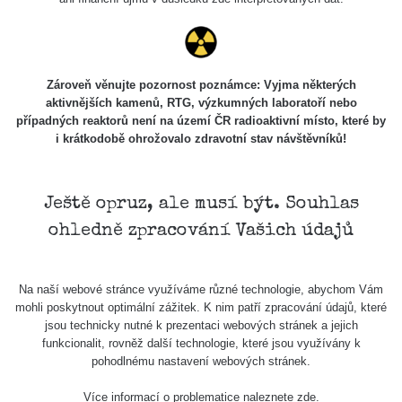
Skalica walk:
RadiaCode
0.03 - 0.43 µSv/h
1
110
Cesta -
Zároveň věnujte pozornost poznámce: Vyjma některých
17.7.2026
aktivnějších kamenů, RTG, výzkumných laboratoří nebo
05:39 -
RAYSID
0.06 - 1.805 µSv/h
případných reaktorů není na území ČR radioaktivní místo, které by
17.7.2026
i krátkodobě ohrožovalo zdravotní stav návštěvníků!
06:10
Cesta -
20.7.2026
Ještě opruz, ale musí být. Souhlas
10:30 -
CzechRad
0.036 - 0.539 µSv/h
ohledně zpracování Vašich údajů
20.7.2026
12:28
Cesta -
Na naší webové stránce využíváme různé technologie, abychom Vám
4.8.2026 17:52
RAYSID
0.062 - 0.16 µSv/h
mohli poskytnout optimální zážitek. K nim patří zpracování údajů, které
- 5.8.2026
jsou technicky nutné k prezentaci webových stránek a jejich
09:54
funkcionalit, rovněž další technologie, které jsou využívány k
pohodlnému nastavení webových stránek.
USA Roadtrip;
RadiaCode
Denver - Las
0 - 204.56 µSv/h
10
110
Více informací o problematice naleznete
zde
.
Vegas