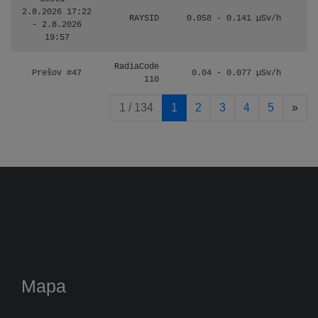
2.8.2026 17:22
RAYSID
0.058 - 0.141 µSv/h
- 2.8.2026
19:57
RadiaCode
Prešov #47
0.04 - 0.077 µSv/h
110
pag
1 / 134
1
2
3
4
5
»
Mapa