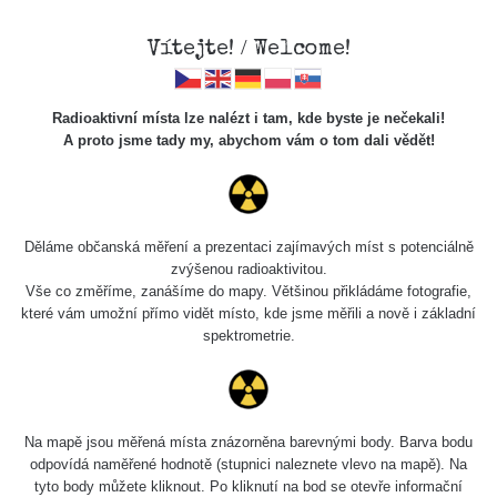
×
Sdílení
Vítejte! / Welcome!
Sociální sítě
Radioaktivní místa lze nalézt i tam, kde byste je nečekali!
Sdílet na FB
A proto jsme tady my, abychom vám o tom dali vědět!
Cesty
Kód pro vložení
Děláme občanská měření a prezentaci zajímavých míst s potenciálně
Zobrazit popis a název mapy
zvýšenou radioaktivitou.
Vyhledat
Vše co změříme, zanášíme do mapy. Většinou přikládáme fotografie,
které vám umožní přímo vidět místo, kde jsme měřili a nově i základní
spektrometrie.
pag
1 / 134
1
2
3
4
5
»
Název
Zařízení
Rozmezí hodnot
Na mapě jsou měřená místa znázorněna barevnými body. Barva bodu
Zkopírovat do schránky
odpovídá naměřené hodnotě (stupnici naleznete vlevo na mapě). Na
tyto body můžete kliknout. Po kliknutí na bod se otevře informační
RadiaCode