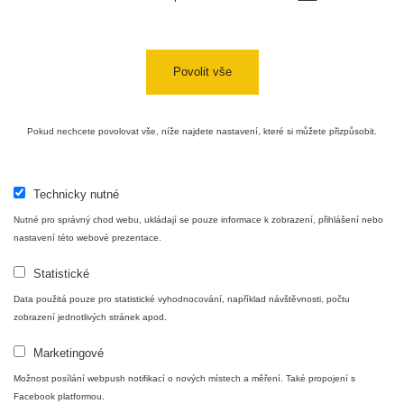
USA Roadtrip;
RadiaCode
Denver - Las
0 - 204.56 µSv/h
10
110
Vegas
Povolit vše
Ámonova lúka -
RadiaCode
Plavecký
0.024 - 0.097 µSv/h
110
Pokud nechcete povolovat vše, níže najdete nastavení, které si můžete přizpůsobit.
Mikuláš
Plavecký
RadiaCode
Mikuláš Walk:
0.035 - 0.053 µSv/h
110
Technicky nutné
1
Nutné pro správný chod webu, ukládají se pouze informace k zobrazení, přihlášení nebo
RadiaCode
nastavení této webové prezentace.
Prešov #48
0.054 - 0.453 µSv/h
110
Statistické
Košice #04 -
RadiaCode
Data použitá pouze pro statistické vyhodnocování, například návštěvnosti, počtu
múzeum
0.017 - 9.86 µSv/h
110
zobrazení jednotlivých stránek apod.
minerálov
Marketingové
Cesta -
4.8.2026 16:15
Možnost posílání webpush notifikací o nových místech a měření. Také propojení s
RAYSID
0.042 - 0.172 µSv/h
- 4.8.2026
Facebook platformou.