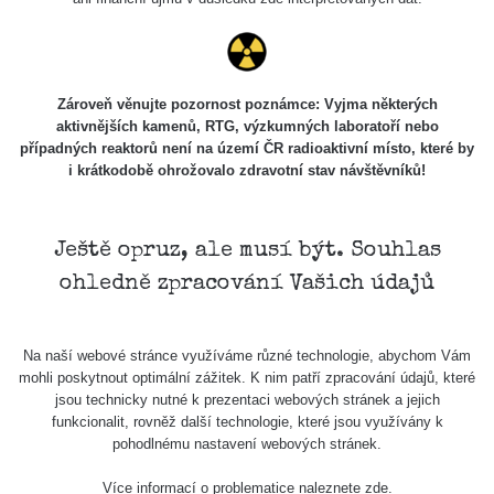
Skalica walk:
RadiaCode
0.03 - 0.43 µSv/h
1
110
Cesta -
Zároveň věnujte pozornost poznámce: Vyjma některých
17.7.2026
aktivnějších kamenů, RTG, výzkumných laboratoří nebo
05:39 -
RAYSID
0.06 - 1.805 µSv/h
případných reaktorů není na území ČR radioaktivní místo, které by
17.7.2026
i krátkodobě ohrožovalo zdravotní stav návštěvníků!
06:10
Cesta -
20.7.2026
Ještě opruz, ale musí být. Souhlas
10:30 -
CzechRad
0.036 - 0.539 µSv/h
ohledně zpracování Vašich údajů
20.7.2026
12:28
Cesta -
Na naší webové stránce využíváme různé technologie, abychom Vám
4.8.2026 17:52
RAYSID
0.062 - 0.16 µSv/h
mohli poskytnout optimální zážitek. K nim patří zpracování údajů, které
- 5.8.2026
jsou technicky nutné k prezentaci webových stránek a jejich
09:54
funkcionalit, rovněž další technologie, které jsou využívány k
pohodlnému nastavení webových stránek.
USA Roadtrip;
RadiaCode
Denver - Las
0 - 204.56 µSv/h
10
110
Více informací o problematice naleznete
zde
.
Vegas