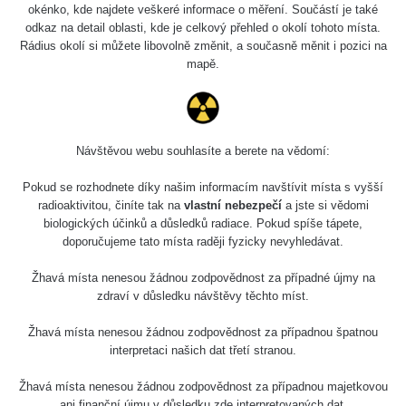
Holíčsky zámok
0.022 - 0.092 µSv/h
okénko, kde najdete veškeré informace o měření. Součástí je také
110
odkaz na detail oblasti, kde je celkový přehled o okolí tohoto místa.
Rádius okolí si můžete libovolně změnit, a současně měnit i pozici na
RadiaCode
Lednice
0.038 - 0.129 µSv/h
mapě.
110
RadiaCode
Valtice
0.054 - 0.142 µSv/h
110
Návštěvou webu souhlasíte a berete na vědomí:
Cesta -
5.8.2026 21:43
RAYSID
0.044 - 0.225 µSv/h
Pokud se rozhodnete díky našim informacím navštívit místa s vyšší
- 6.8.2026
19:30
radioaktivitou, činíte tak na
vlastní nebezpečí
a jste si vědomi
biologických účinků a důsledků radiace. Pokud spíše tápete,
doporučujeme tato místa raději fyzicky nevyhledávat.
Halda Uni-
RadiaCode
0.051 - 256.86 µSv/h
Stone Jáchymov
103
Žhavá místa nenesou žádnou zodpovědnost za případné újmy na
Bývalý důl
zdraví v důsledku návštěvy těchto míst.
RadiaCode
Barbora -
0.043 - 0.26 µSv/h
103
Jáchymov
Žhavá místa nenesou žádnou zodpovědnost za případnou špatnou
interpretaci našich dat třetí stranou.
Bývalý důl
RadiaCode
Barbora -
0 - 0 µSv/h
Žhavá místa nenesou žádnou zodpovědnost za případnou majetkovou
103
Jáchymov
ani finanční újmu v důsledku zde interpretovaných dat.