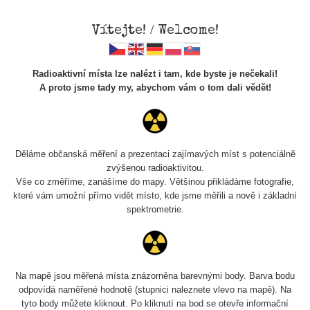
×
Sdílení
Vítejte! / Welcome!
Radioaktivní místa lze nalézt i tam, kde byste je nečekali!
A proto jsme tady my, abychom vám o tom dali vědět!
Cesty
Děláme občanská měření a prezentaci zajímavých míst s potenciálně
zvýšenou radioaktivitou.
Vyhledat
Vše co změříme, zanášíme do mapy. Většinou přikládáme fotografie,
které vám umožní přímo vidět místo, kde jsme měřili a nově i základní
spektrometrie.
pag
1 / 134
1
2
3
4
5
»
Název
Zařízení
Rozmezí hodnot
Na mapě jsou měřená místa znázorněna barevnými body. Barva bodu
odpovídá naměřené hodnotě (stupnici naleznete vlevo na mapě). Na
tyto body můžete kliknout. Po kliknutí na bod se otevře informační
RadiaCode