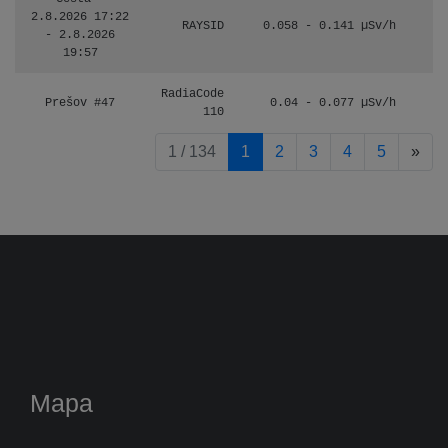
2.8.2026 17:22
RAYSID
0.058 - 0.141 µSv/h
- 2.8.2026
19:57
RadiaCode
Prešov #47
0.04 - 0.077 µSv/h
110
pag
1 / 134
1
2
3
4
5
»
Mapa