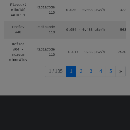
Plavecký
RadiaCode
Mikuláš
0.035 - 0.053 µSv/h
422
110
Walk: 1
Prešov
RadiaCode
0.054 - 0.453 µSv/h
563
#48
110
Košice
#04 -
RadiaCode
0.017 - 9.86 µSv/h
2530
múzeum
110
minerálov
pag
1 / 135
1
2
3
4
5
»