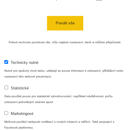
21:43 -
RAYSID
0.044 - 0.225 µSv/h
2274
6.8.2026
19:30
Povolit vše
Halda
RadiaCode
Uni-Stone
0.051 - 256.86 µSv/h
771
103
Jáchymov
Pokud nechcete povolovat vše, níže najdete nastavení, které si můžete přizpůsobit.
Bývalý
důl
RadiaCode
0.043 - 0.26 µSv/h
412
Barbora -
103
Jáchymov
Technicky nutné
Nutné pro správný chod webu, ukládají se pouze informace k zobrazení, přihlášení nebo
Bývalý
nastavení této webové prezentace.
důl
RadiaCode
0 - 0 µSv/h
0
Barbora -
103
Statistické
Jáchymov
Data použitá pouze pro statistické vyhodnocování, například návštěvnosti, počtu
Skalica
RadiaCode
zobrazení jednotlivých stránek apod.
0.03 - 0.43 µSv/h
857
walk: 1
110
Marketingové
Cesta -
Možnost posílání webpush notifikací o nových místech a měření. Také propojení s
17.7.2026
Facebook platformou.
05:39 -
RAYSID
0.06 - 1.805 µSv/h
1876