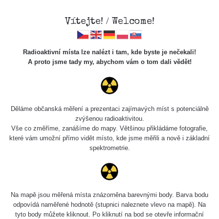
×
Sdílení
Vítejte! / Welcome!
Sociální sítě
Radioaktivní místa lze nalézt i tam, kde byste je nečekali!
Sdílet na FB
A proto jsme tady my, abychom vám o tom dali vědět!
Cesty
Kód pro vložení
Děláme občanská měření a prezentaci zajímavých míst s potenciálně
Zobrazit popis a název mapy
zvýšenou radioaktivitou.
Vyhledat
Vše co změříme, zanášíme do mapy. Většinou přikládáme fotografie,
které vám umožní přímo vidět místo, kde jsme měřili a nově i základní
spektrometrie.
pag
1 / 135
1
2
3
4
5
»
Název
Zařízení
Rozmezí hodnot
Bodů
Na mapě jsou měřená místa znázorněna barevnými body. Barva bodu
Zkopírovat do schránky
odpovídá naměřené hodnotě (stupnici naleznete vlevo na mapě). Na
tyto body můžete kliknout. Po kliknutí na bod se otevře informační
Olomouc
RadiaCode