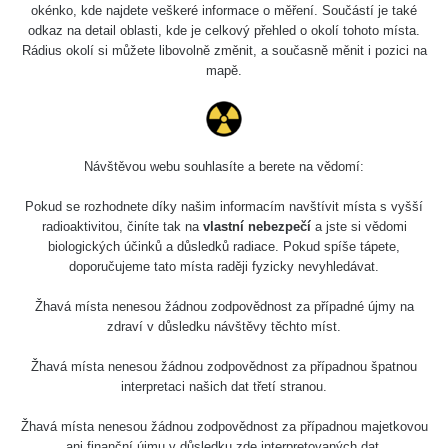
0.01 - 0.157 µSv/h
2153
okénko, kde najdete veškeré informace o měření. Součástí je také
RC 1
110
odkaz na detail oblasti, kde je celkový přehled o okolí tohoto místa.
Rádius okolí si můžete libovolně změnit, a současně měnit i pozici na
Cesta -
4.8.2026
mapě.
17:52 -
RAYSID
0.062 - 0.16 µSv/h
2174
5.8.2026
10:24
Prešov
RadiaCode
Návštěvou webu souhlasíte a berete na vědomí:
0.036 - 0.142 µSv/h
1024
#49
110
Pokud se rozhodnete díky našim informacím navštívit místa s vyšší
2026 08
RadiaCode
radioaktivitou, činíte tak na
vlastní nebezpečí
a jste si vědomi
0.04 - 0.153 µSv/h
5128
02
103
biologických účinků a důsledků radiace. Pokud spíše tápete,
doporučujeme tato místa raději fyzicky nevyhledávat.
2026 08
RadiaCode
0.059 - 0.133 µSv/h
165
01
103
Žhavá místa nenesou žádnou zodpovědnost za případné újmy na
zdraví v důsledku návštěvy těchto míst.
2026 07
RadiaCode
0.007 - 0.13 µSv/h
4879
31
103
Žhavá místa nenesou žádnou zodpovědnost za případnou špatnou
interpretaci našich dat třetí stranou.
RadiaCode
Slovinsko
0.011 - 0.215 µSv/h
30818
102
Žhavá místa nenesou žádnou zodpovědnost za případnou majetkovou
ani finanční újmu v důsledku zde interpretovaných dat.