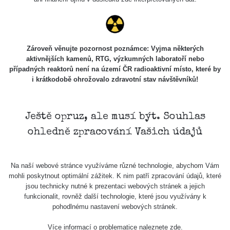
Cesta -
7.8.2026
19:18 -
RAYSID
0.054 - 0.346 µSv/h
4283
7.8.2026
21:07
Zároveň věnujte pozornost poznámce: Vyjma některých
aktivnějších kamenů, RTG, výzkumných laboratoří nebo
Cesta -
případných reaktorů není na území ČR radioaktivní místo, které by
23.7.2026
i krátkodobě ohrožovalo zdravotní stav návštěvníků!
19:32 -
RAYSID
0.062 - 0.18 µSv/h
2127
23.7.2026
20:08
Ještě opruz, ale musí být. Souhlas
Holíčsky
RadiaCode
0.022 - 0.092 µSv/h
464
ohledně zpracování Vašich údajů
zámok
110
RadiaCode
Lednice
0.038 - 0.129 µSv/h
1385
110
Na naší webové stránce využíváme různé technologie, abychom Vám
mohli poskytnout optimální zážitek. K nim patří zpracování údajů, které
RadiaCode
jsou technicky nutné k prezentaci webových stránek a jejich
Valtice
0.054 - 0.142 µSv/h
757
110
funkcionalit, rovněž další technologie, které jsou využívány k
pohodlnému nastavení webových stránek.
Cesta -
5.8.2026
Více informací o problematice naleznete
zde
.