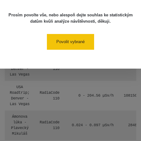
17.7.2026
06:10
Prosím povolte vše, nebo alespoň dejte souhlas ke statistickým
datům kvůli analýze návštěvnosti, děkuji.
Cesta -
20.7.2026
10:30 -
CzechRad
0.036 - 0.539 µSv/h
1382
20.7.2026
Povolit vybrané
12:28
USA
Roadtrip;
RadiaCode
0 - 204.56 µSv/h
108150
Denver -
110
Las Vegas
USA
Roadtrip;
RadiaCode
0 - 204.56 µSv/h
108150
Denver -
110
Las Vegas
Ámonova
lúka -
RadiaCode
0.024 - 0.097 µSv/h
2848
Plavecký
110
Mikuláš