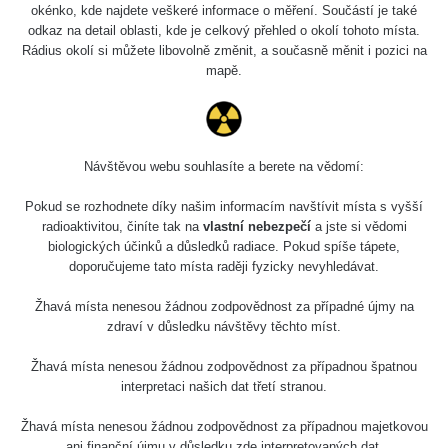
Slovinsko
0.011 - 0.215 µSv/h
3
okénko, kde najdete veškeré informace o měření. Součástí je také
102
odkaz na detail oblasti, kde je celkový přehled o okolí tohoto místa.
Rádius okolí si můžete libovolně změnit, a současně měnit i pozici na
Cesta -
23.7.2026
mapě.
19:32 -
RAYSID
0.062 - 0.18 µSv/h
23.7.2026
20:08
RadiaCode
Návštěvou webu souhlasíte a berete na vědomí:
Holíčsky zámok
0.022 - 0.092 µSv/h
110
Pokud se rozhodnete díky našim informacím navštívit místa s vyšší
RadiaCode
radioaktivitou, činíte tak na
vlastní nebezpečí
a jste si vědomi
Lednice
0.038 - 0.129 µSv/h
110
biologických účinků a důsledků radiace. Pokud spíše tápete,
doporučujeme tato místa raději fyzicky nevyhledávat.
RadiaCode
Valtice
0.054 - 0.142 µSv/h
110
Žhavá místa nenesou žádnou zodpovědnost za případné újmy na
zdraví v důsledku návštěvy těchto míst.
Cesta -
5.8.2026 21:43
Žhavá místa nenesou žádnou zodpovědnost za případnou špatnou
RAYSID
0.044 - 0.225 µSv/h
- 6.8.2026
interpretaci našich dat třetí stranou.
19:30
Žhavá místa nenesou žádnou zodpovědnost za případnou majetkovou
Halda Uni-
RadiaCode
ani finanční újmu v důsledku zde interpretovaných dat.
0.051 - 256.86 µSv/h