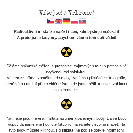
×
Sdílení
Vítejte! / Welcome!
Sociální sítě
Radioaktivní místa lze nalézt i tam, kde byste je nečekali!
Sdílet na FB
A proto jsme tady my, abychom vám o tom dali vědět!
Cesty
Kód pro vložení
Děláme občanská měření a prezentaci zajímavých míst s potenciálně
Zobrazit popis a název mapy
zvýšenou radioaktivitou.
Vyhledat
Vše co změříme, zanášíme do mapy. Většinou přikládáme fotografie,
které vám umožní přímo vidět místo, kde jsme měřili a nově i základní
spektrometrie.
pag
1 / 134
1
2
3
4
5
»
Název
Zařízení
Rozmezí hodnot
Na mapě jsou měřená místa znázorněna barevnými body. Barva bodu
Zkopírovat do schránky
odpovídá naměřené hodnotě (stupnici naleznete vlevo na mapě). Na
tyto body můžete kliknout. Po kliknutí na bod se otevře informační
RadiaCode