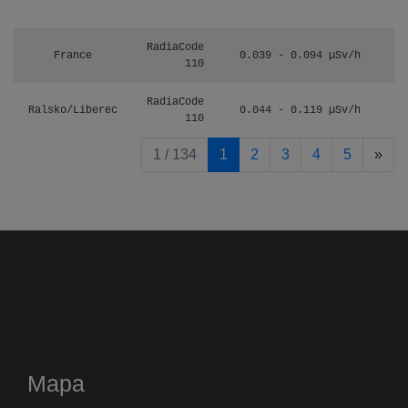
RadiaCode
France
0.039 - 0.094 µSv/h
110
RadiaCode
Ralsko/Liberec
0.044 - 0.119 µSv/h
110
pag
1 / 134
1
2
3
4
5
»
Mapa