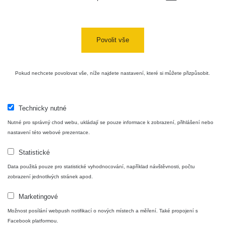
Cesta -
4.8.2026 17:52
RAYSID
0.062 - 0.16 µSv/h
- 5.8.2026
Povolit vše
09:54
USA Roadtrip;
RadiaCode
Pokud nechcete povolovat vše, níže najdete nastavení, které si můžete přizpůsobit.
Denver - Las
0 - 204.56 µSv/h
10
110
Vegas
USA Roadtrip;
Technicky nutné
RadiaCode
Denver - Las
0 - 204.56 µSv/h
10
110
Vegas
Nutné pro správný chod webu, ukládají se pouze informace k zobrazení, přihlášení nebo
nastavení této webové prezentace.
Ámonova lúka -
RadiaCode
Plavecký
0.024 - 0.097 µSv/h
Statistické
110
Mikuláš
Data použitá pouze pro statistické vyhodnocování, například návštěvnosti, počtu
zobrazení jednotlivých stránek apod.
Plavecký
RadiaCode
Mikuláš Walk:
0.035 - 0.053 µSv/h
110
Marketingové
1
Možnost posílání webpush notifikací o nových místech a měření. Také propojení s
RadiaCode
Facebook platformou.
Prešov #48
0.054 - 0.453 µSv/h