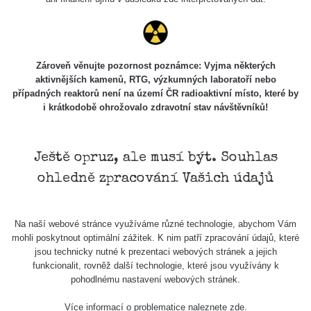
Stone Jáchymov
103
Bývalý důl
RadiaCode
Barbora -
0.043 - 0.26 µSv/h
103
Jáchymov
Zároveň věnujte pozornost poznámce: Vyjma některých
aktivnějších kamenů, RTG, výzkumných laboratoří nebo
Bývalý důl
případných reaktorů není na území ČR radioaktivní místo, které by
RadiaCode
Barbora -
0 - 0 µSv/h
103
i krátkodobě ohrožovalo zdravotní stav návštěvníků!
Jáchymov
Skalica walk:
RadiaCode
0.03 - 0.43 µSv/h
1
110
Ještě opruz, ale musí být. Souhlas
ohledně zpracování Vašich údajů
Cesta -
17.7.2026
05:39 -
RAYSID
0.06 - 1.805 µSv/h
17.7.2026
Na naší webové stránce využíváme různé technologie, abychom Vám
06:10
mohli poskytnout optimální zážitek. K nim patří zpracování údajů, které
jsou technicky nutné k prezentaci webových stránek a jejich
Cesta -
funkcionalit, rovněž další technologie, které jsou využívány k
20.7.2026
pohodlnému nastavení webových stránek.
10:30 -
CzechRad
0.036 - 0.539 µSv/h
20.7.2026
Více informací o problematice naleznete
zde
.
12:28