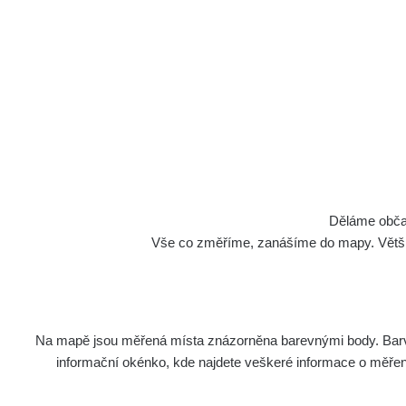
S
S
Cesty
K
Děláme občan
Vše co změříme, zanášíme do mapy. Většino
Na mapě jsou měřená místa znázorněna barevnými body. Barva 
Název
Zaříze
informační okénko, kde najdete veškeré informace o měření. 
Cesta - 5.8.2026 21:43 -