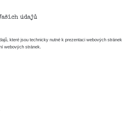
Zobrazit
iv
Vašich údajů
Zobrazit
iv
ajů, které jsou technicky nutné k prezentaci webových stránek
Zobrazit
ndy
ení webových stránek.
Zobrazit
ndy
Zobrazit
edved
Zobrazit
edved
.
Zobrazit
lex☢️raysid.com