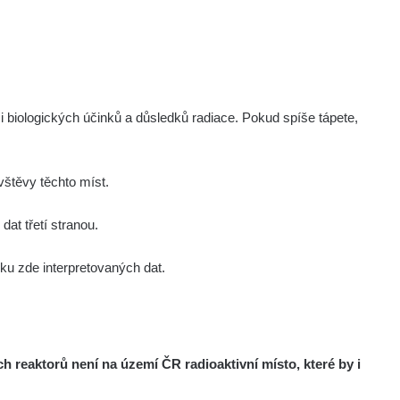
Zobrazit
onda :-)
Zobrazit
aroslavkc@gmail.com
Zobrazit
aroslavkc@gmail.com
i biologických účinků a důsledků radiace. Pokud spíše tápete,
Zobrazit
aroslavkc@gmail.com
štěvy těchto míst.
Zobrazit
ndy
at třetí stranou.
u zde interpretovaných dat.
Zobrazit
onda :-)
Zobrazit
artap123@seznam.cz
reaktorů není na území ČR radioaktivní místo, které by i
Zobrazit
lex☢️raysid.com