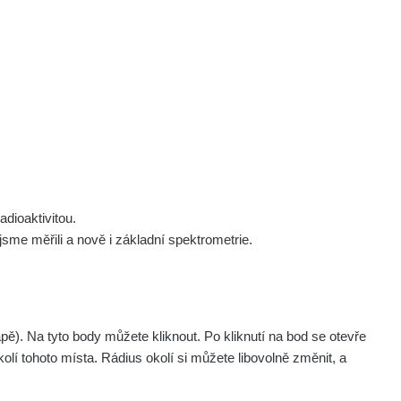
×
 nás
Podpořte nás
Studnice
Kontakt
Přihlásit
polek Žhavá Místa z. s.
Akce
Stanovy spolku
Tipy a rady
Členství ve spolku
Návody a manuály
Statutární orgán
Zajímavosti
dioaktivitou.
Experimenty
me měřili a nově i základní spektrometrie.
Videa
pagination.nextP
1 / 134
1
2
3
4
5
»
. Na tyto body můžete kliknout. Po kliknutí na bod se otevře
aměřil
Akce
olí tohoto místa. Rádius okolí si můžete libovolně změnit, a