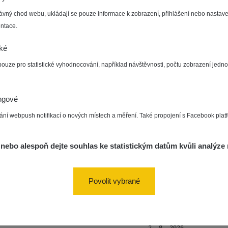
ID
0.037 - 0.184 µSv/h
4097
a
16:35:05
ávný chod webu, ukládají se pouze informace k zobrazení, přihlášení nebo nastave
ntace.
S
4. 8. 2026
ad
0.036 - 0.323 µSv/h
1303
J
14:11:45
S
cké
pouze pro statistické vyhodnocování, například návštěvnosti, počtu zobrazení jedno
S
4. 8. 2026
ad
0.036 - 0.323 µSv/h
1507
J
14:11:29
S
ngové
de
4. 8. 2026
0.039 - 0.094 µSv/h
995
F
10
05:04:35
ání webpush notifikací o nových místech a měření. Také propojení s Facebook plat
de
3. 8. 2026
0.044 - 0.119 µSv/h
1257
☢
nebo alespoň dejte souhlas ke statistickým datům kvůli analýze 
10
12:35:18
2. 8. 2026
ID
0.058 - 0.141 µSv/h
4999
a
20:15:10
Povolit vybrané
de
2. 8. 2026
0.04 - 0.077 µSv/h
811
m
10
19:30:48