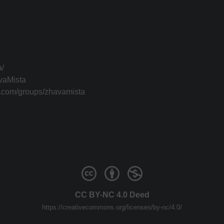
a/
vaMista
k.com/groups/zhavamista
CC BY-NC 4.0 Deed
https://creativecommons.org/licenses/by-nc/4.0/