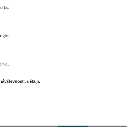
Zobrazit
lex☢️raysid.com
ní této
afeCast
Zobrazit
ozef Leja (for
URO.cz), #CITISTRA #SK
tlivých
afeCast
Zobrazit
ozef Leja (for
URO.cz), #CITISTRA #SK
Zobrazit
renchCurie
formou.
Zobrazit
️RadioactiveHunter☢️
návštěvnosti, děkuji.
Zobrazit
lex☢️raysid.com
Zobrazit
edved