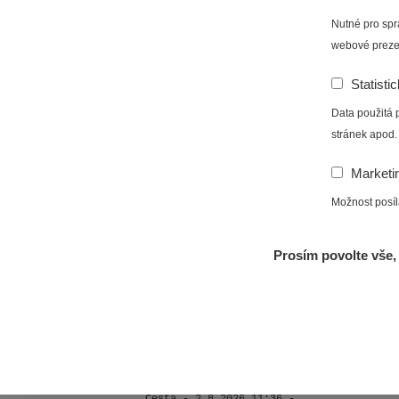
RAYS
3.8.2026 01:13
Nutné pro spr
webové preze
Žilina - walk
CzechR
Statisti
Data použitá 
Janosikove diery - walk
CzechR
stránek apod.
Marketi
RadiaCo
France
1
Možnost posíl
RadiaCo
Ralsko/Liberec
Prosím povolte vše, 
1
Cesta - 2.8.2026 17:22 -
RAYS
2.8.2026 19:57
RadiaCo
Prešov #47
1