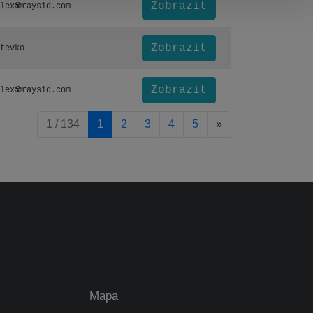
Zobrazit
lex☢️raysid.com
Zobrazit
tevko
Zobrazit
lex☢️raysid.com
pagination.nextP
1 / 134
1
2
3
4
5
»
Mapa