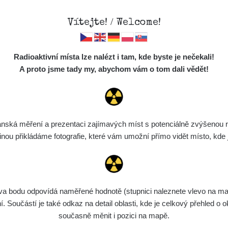
Vítejte! / Welcome!
Sdílení
Mapa
Měření
Lidé
O
Radioaktivní místa lze nalézt i tam, kde byste je nečekali!
ociální sítě
Místa
S
A proto jsme tady my, abychom vám o tom dali vědět!
dílet na FB
Cesty
Předměty
ód pro vložení
Monitoring
ská měření a prezentaci zajímavých míst s potenciálně zvýšenou ra
Zobrazit popis a název mapy
Vyhledat
Spektra
u přikládáme fotografie, které vám umožní přímo vidět místo, kde js
Výběr dozimetru
Půjčovna
bodu odpovídá naměřené hodnotě (stupnici naleznete vlevo na mapě)
ní
Rozmezí hodnot
Bodů
Nahráno
N
Součástí je také odkaz na detail oblasti, kde je celkový přehled o ok
současně měnit i pozici na mapě.
Zkopírovat do schránky
6. 8. 2026