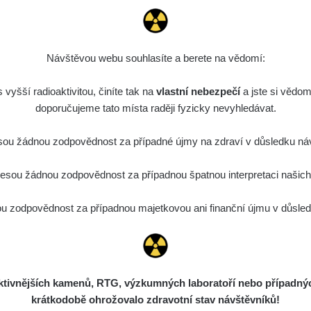
ID
0.044 - 0.225 µSv/h
2274
T
19:45:08
de
6. 8. 2026
0.051 - 256.86 µSv/h
771
j
03
19:20:45
Návštěvou webu souhlasíte a berete na vědomí:
de
6. 8. 2026
0.043 - 0.26 µSv/h
412
j
vyšší radioaktivitou, činíte tak na
03
vlastní nebezpečí
19:15:29
a jste si vědom
doporučujeme tato místa raději fyzicky nevyhledávat.
de
6. 8. 2026
0 - 0 µSv/h
0
j
03
19:12:20
ou žádnou zodpovědnost za případné újmy na zdraví v důsledku náv
de
5. 8. 2026
0.03 - 0.43 µSv/h
857
A
sou žádnou zodpovědnost za případnou špatnou interpretaci našich d
10
22:26:37
5. 8. 2026
 zodpovědnost za případnou majetkovou ani finanční újmu v důsledk
ID
0.06 - 1.805 µSv/h
1876
T
21:55:22
5. 8. 2026
ad
0.036 - 0.539 µSv/h
1382
b
15:45:02
ivnějších kamenů, RTG, výzkumných laboratoří nebo případných 
5. 8. 2026
ID
0.062 - 0.16 µSv/h
2034
a
krátkodobě ohrožovalo zdravotní stav návštěvníků!
10:20:09