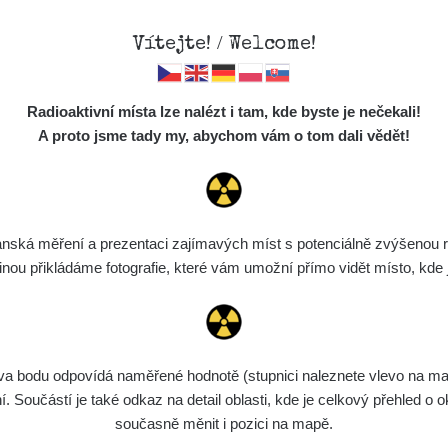
Vítejte! / Welcome!
Mapa
Měření
Lidé
O
Radioaktivní místa lze nalézt i tam, kde byste je nečekali!
Místa
S
A proto jsme tady my, abychom vám o tom dali vědět!
nky značky Lanco
Cesty
Předměty
Monitoring
ská měření a prezentaci zajímavých míst s potenciálně zvýšenou ra
Spektra
u přikládáme fotografie, které vám umožní přímo vidět místo, kde js
Výběr dozimetru
Půjčovna
bodu odpovídá naměřené hodnotě (stupnici naleznete vlevo na mapě)
getická kompenzace
Hodnota
CPM
Součástí je také odkaz na detail oblasti, kde je celkový přehled o ok
současně měnit i pozici na mapě.
0.65 µSv/h
-