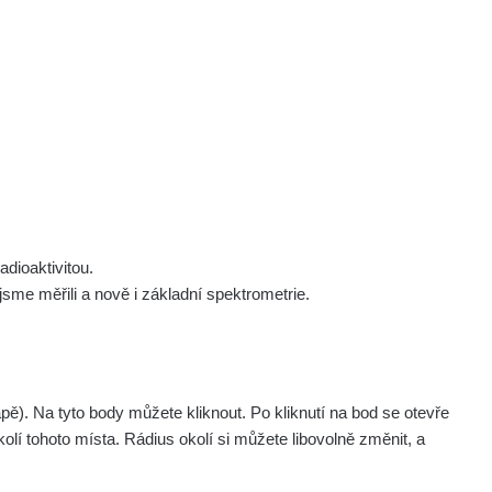
 nás
Podpořte nás
Studnice
Kontakt
Přihlásit
polek Žhavá Místa z. s.
Akce
Stanovy spolku
Tipy a rady
Členství ve spolku
Návody a manuály
Statutární orgán
Zajímavosti
dioaktivitou.
Experimenty
me měřili a nově i základní spektrometrie.
Videa
. Na tyto body můžete kliknout. Po kliknutí na bod se otevře
Zařízení
Datum měření
olí tohoto místa. Rádius okolí si můžete libovolně změnit, a
RadiaCode 102
19. 3. 2026 19:40