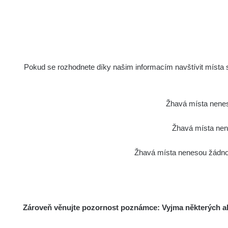
Spektrom
Pokud se rozhodnete díky našim informacím navštívit místa s 
Žhavá místa nenes
Žádné z
Žhavá místa nene
Všimli jste
Má to hned několi
Žhavá místa nenesou žádnou
Samotný způsob měř
od předm
Zároveň věnujte pozornost poznámce: Vyjma některých akt