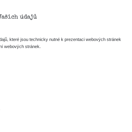
Vašich údajů
ajů, které jsou technicky nutné k prezentaci webových stránek
ení webových stránek.
Mapa
Měření
Lidé
.
O nás
Podpořte nás