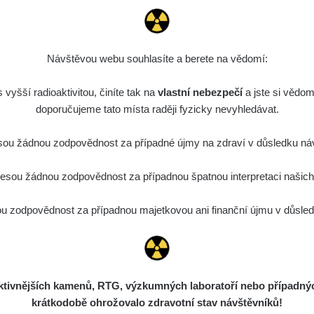
etrie
Návštěvou webu souhlasíte a berete na vědomí:
vyšší radioaktivitou, činíte tak na
vlastní nebezpečí
a jste si vědom
doporučujeme tato místa raději fyzicky nevyhledávat.
Délka měření
Zařízení
Datum měření
ou žádnou zodpovědnost za případné újmy na zdraví v důsledku náv
áznamy
sou žádnou zodpovědnost za případnou špatnou interpretaci našich d
 si, že některá měření se úplně neshodují i když jsou měřené
k důvodů. Záleží zejména na velikosti a citlivosti sondy, dále j
 zodpovědnost za případnou majetkovou ani finanční újmu v důsledk
jakému prvku je zařízení kalibrované
ení (měření v kontaktní vzdálenosti) také nebude porovnatelný
ětu apod.), mějte proto na paměti, že měření je jen orientační a
Co je dávkový příkon? Dozvíte se
z
ivnějších kamenů, RTG, výzkumných laboratoří nebo případných 
krátkodobě ohrožovalo zdravotní stav návštěvníků!