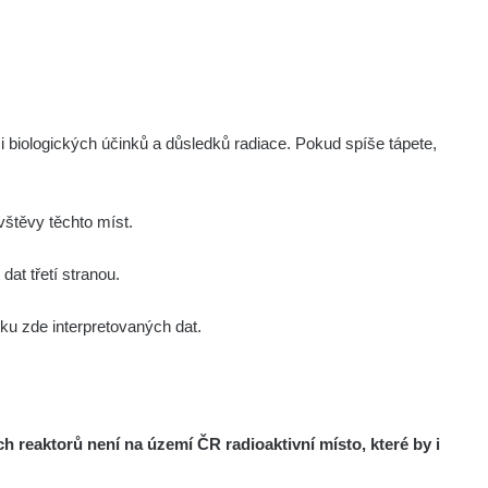
i biologických účinků a důsledků radiace. Pokud spíše tápete,
Vložil
Akce
štěvy těchto míst.
at třetí stranou.
 ve stejném radiačním oboru (α, β, γ)?
estli má zařízení kompenzaci energií a také k
u zde interpretovaných dat.
.
 (nerovnosti povrchu, přesná vzdálenost sondy
 nelze jej brát jako přesnou hodnotu.
de
reaktorů není na území ČR radioaktivní místo, které by i