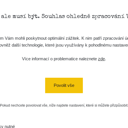
Zpět na přehled
, ale musí být. Souhlas ohledně zpracování 
Vám mohli poskytnout optimální zážitek. K nim patří zpracování úd
t, rovněž další technologie, které jsou využívány k pohodlnému nastav
Více informací o problematice naleznete
zde
.
Povolit vše
Pokud nechcete povolovat vše, níže najdete nastavení, které si můžete přizpůsobit
a/
ky nutné
vaMista