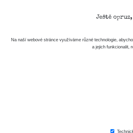
Ještě opruz
Na naší webové stránce využíváme různé technologie, abychom 
a jejich funkcionali
Aplikace pro prezentaci občanských měření
s potenciálně zvýšenou radioaktivitou.
Kontakt
e-mail:
radiation@zhavamista.cz
instagram:
https://www.instagram.com/zhavamist
Technic
facebook stránka:
https://www.facebook.com/Zha