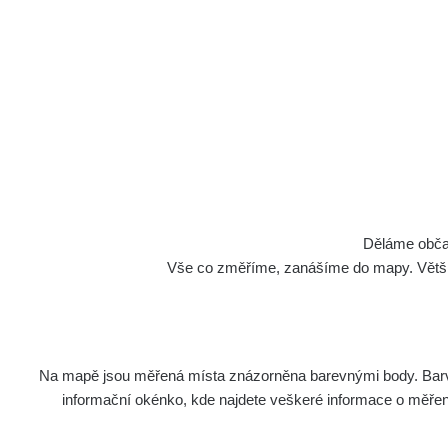
Náramkové hodi
Děláme občan
Vše co změříme, zanášíme do mapy. Většino
Měření
Na mapě jsou měřená místa znázorněna barevnými body. Barva 
Typ
Ener
informační okénko, kde najdete veškeré informace o měření. 
β+γ
Ano