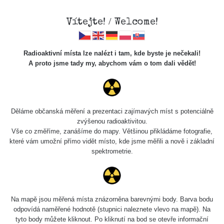
Vítejte! / Welcome!
Radioaktivní místa lze nalézt i tam, kde byste je nečekali!
A proto jsme tady my, abychom vám o tom dali vědět!
Vase with Uranium
Glazing
Děláme občanská měření a prezentaci zajímavých míst s potenciálně
zvýšenou radioaktivitou.
Vše co změříme, zanášíme do mapy. Většinou přikládáme fotografie,
které vám umožní přímo vidět místo, kde jsme měřili a nově i základní
spektrometrie.
Na mapě jsou měřená místa znázorněna barevnými body. Barva bodu
odpovídá naměřené hodnotě (stupnici naleznete vlevo na mapě). Na
Found on flea market
tyto body můžete kliknout. Po kliknutí na bod se otevře informační