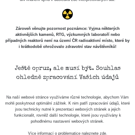
Všimli jste si, že některá měření se úplně neshodují i
když jsou měřené ve stejném radiačním oboru (α, β, γ)?
Má to hned několik důvodů. Záleží zejména na velikosti a
Zároveň věnujte pozornost poznámce: Vyjma některých
citlivosti sondy, dále jestli má zařízení kompenzaci energií
aktivnějších kamenů, RTG, výzkumných laboratoří nebo
a také k jakému prvku je zařízení kalibrované.
případných reaktorů není na území ČR radioaktivní místo, které by
i krátkodobě ohrožovalo zdravotní stav návštěvníků!
Samotný způsob měření (měření v kontaktní vzdálenosti)
také nebude porovnatelný (nerovnosti povrchu, přesná
vzdálenost sondy od předmětu apod.), mějte proto na
Ještě opruz, ale musí být. Souhlas
paměti, že měření je jen orientační a nelze jej brát jako
přesnou hodnotu.
ohledně zpracování Vašich údajů
Co je dávkový příkon? Dozvíte se
zde
Na naší webové stránce využíváme různé technologie, abychom Vám
mohli poskytnout optimální zážitek. K nim patří zpracování údajů, které
jsou technicky nutné k prezentaci webových stránek a jejich
Zpět na přehled
funkcionalit, rovněž další technologie, které jsou využívány k
pohodlnému nastavení webových stránek.
Více informací o problematice naleznete
zde
.