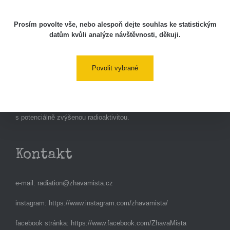
Prosím povolte vše, nebo alespoň dejte souhlas ke statistickým
Studnice
datům kvůli analýze návštěvnosti, děkuji.
Kontakt
Povolit vybrané
Aplikace pro prezentaci občanských měření
s potenciálně zvýšenou radioaktivitou.
Kontakt
e-mail:
radiation@zhavamista.cz
instagram:
https://www.instagram.com/zhavamista/
facebook stránka:
https://www.facebook.com/ZhavaMista