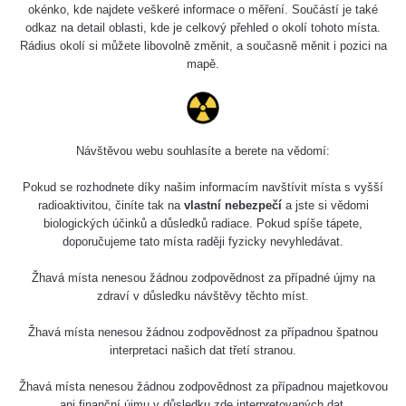
okénko, kde najdete veškeré informace o měření. Součástí je také
odkaz na detail oblasti, kde je celkový přehled o okolí tohoto místa.
Měření
Rádius okolí si můžete libovolně změnit, a současně měnit i pozici na
mapě.
Energetická
Typ
Hodnota
kompenzace
Návštěvou webu souhlasíte a berete na vědomí:
α+β+γ
0.257 µSv/h
Ne
Nejméně relevantní měření
Pokud se rozhodnete díky našim informacím navštívit místa s vyšší
proč?
radioaktivitou, činíte tak na
vlastní nebezpečí
a jste si vědomi
biologických účinků a důsledků radiace. Pokud spíše tápete,
doporučujeme tato místa raději fyzicky nevyhledávat.
Spektrometrie
Žhavá místa nenesou žádnou zodpovědnost za případné újmy na
zdraví v důsledku návštěvy těchto míst.
Žhavá místa nenesou žádnou zodpovědnost za případnou špatnou
Délka
Zařízení
Datum měření
Vložil
Akce
interpretaci našich dat třetí stranou.
měření
Žhavá místa nenesou žádnou zodpovědnost za případnou majetkovou
Žádné záznamy
ani finanční újmu v důsledku zde interpretovaných dat.