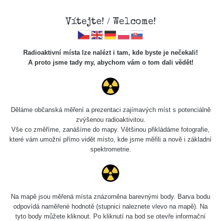
Vítejte! / Welcome!
Radioaktivní místa lze nalézt i tam, kde byste je nečekali!
A proto jsme tady my, abychom vám o tom dali vědět!
Krystaly
"radiobarytu"
Děláme občanská měření a prezentaci zajímavých míst s potenciálně
zvýšenou radioaktivitou.
Vše co změříme, zanášíme do mapy. Většinou přikládáme fotografie,
které vám umožní přímo vidět místo, kde jsme měřili a nově i základní
spektrometrie.
Na mapě jsou měřená místa znázorněna barevnými body. Barva bodu
odpovídá naměřené hodnotě (stupnici naleznete vlevo na mapě). Na
tyto body můžete kliknout. Po kliknutí na bod se otevře informační