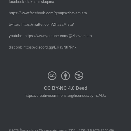
facebook diskusní skupina:
https://www.facebook.com/groups/zhavamista
twitter:
https://twitter.com/ZhavaMista/
youtube:
https://www.youtube.com/@zhavamista
discord:
https://discord.gg/EKavNtPR4x
CC BY-NC 4.0 Deed
https://creativecommons.org/licenses/by-nc/4.0/
© 2026 Žhavá místa - Tile generated maps: 3358 z 3358 (9.8.2026 22:30:09)