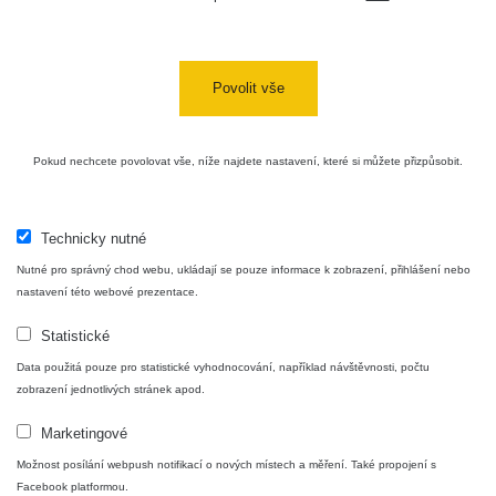
Povolit vše
Pokud nechcete povolovat vše, níže najdete nastavení, které si můžete přizpůsobit.
Mapa
Technicky nutné
Měření
Nutné pro správný chod webu, ukládají se pouze informace k zobrazení, přihlášení nebo
nastavení této webové prezentace.
Lidé
Statistické
Data použitá pouze pro statistické vyhodnocování, například návštěvnosti, počtu
zobrazení jednotlivých stránek apod.
O nás
Marketingové
Možnost posílání webpush notifikací o nových místech a měření. Také propojení s
Podpořte nás
Facebook platformou.