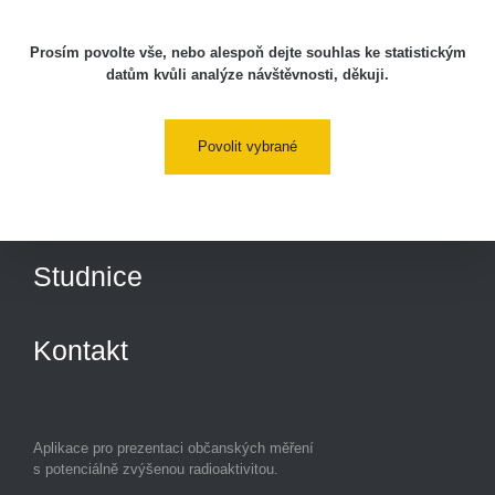
Lidé
Prosím povolte vše, nebo alespoň dejte souhlas ke statistickým
datům kvůli analýze návštěvnosti, děkuji.
O nás
Povolit vybrané
Podpořte nás
Studnice
Kontakt
Aplikace pro prezentaci občanských měření
s potenciálně zvýšenou radioaktivitou.