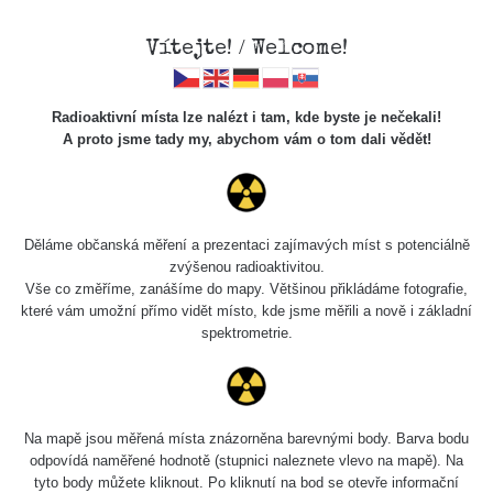
Vítejte! / Welcome!
Radioaktivní místa lze nalézt i tam, kde byste je nečekali!
A proto jsme tady my, abychom vám o tom dali vědět!
Malachit
(Novoveská Huta)
Děláme občanská měření a prezentaci zajímavých míst s potenciálně
zvýšenou radioaktivitou.
Vše co změříme, zanášíme do mapy. Většinou přikládáme fotografie,
které vám umožní přímo vidět místo, kde jsme měřili a nově i základní
spektrometrie.
Na mapě jsou měřená místa znázorněna barevnými body. Barva bodu
odpovídá naměřené hodnotě (stupnici naleznete vlevo na mapě). Na
tyto body můžete kliknout. Po kliknutí na bod se otevře informační