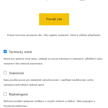
přesnou hodnotu.
Co je dávkový příkon? Dozvíte se
zde
Povolit vše
Zpět na přehled
Pokud nechcete povolovat vše, níže najdete nastavení, které si můžete přizpůsobit.
Technicky nutné
Nutné pro správný chod webu, ukládají se pouze informace k zobrazení, přihlášení nebo
nastavení této webové prezentace.
Statistické
Data použitá pouze pro statistické vyhodnocování, například návštěvnosti, počtu
zobrazení jednotlivých stránek apod.
Mapa
Marketingové
Možnost posílání webpush notifikací o nových místech a měření. Také propojení s
Měření
Facebook platformou.