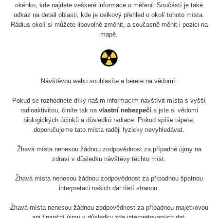
okénko, kde najdete veškeré informace o měření. Součástí je také
odkaz na detail oblasti, kde je celkový přehled o okolí tohoto místa.
Rádius okolí si můžete libovolně změnit, a současně měnit i pozici na
mapě.
Měření
Návštěvou webu souhlasíte a berete na vědomí:
Pokud se rozhodnete díky našim informacím navštívit místa s vyšší
radioaktivitou, činíte tak na
vlastní nebezpečí
a jste si vědomi
Energetická
Typ
Hodnota
CPM
Zař
biologických účinků a důsledků radiace. Pokud spíše tápete,
kompenzace
doporučujeme tato místa raději fyzicky nevyhledávat.
γ
Radi
Žhavá místa nenesou žádnou zodpovědnost za případné újmy na
Ano
2.45 µSv/h
-
zdraví v důsledku návštěvy těchto míst.
Žhavá místa nenesou žádnou zodpovědnost za případnou špatnou
Insp
β+γ
interpretaci našich dat třetí stranou.
10.58 µSv/h
-
Ne
Žhavá místa nenesou žádnou zodpovědnost za případnou majetkovou
ani finanční újmu v důsledku zde interpretovaných dat.