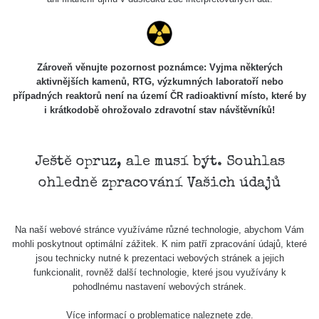
Spektrometrie
Zároveň věnujte pozornost poznámce: Vyjma některých
aktivnějších kamenů, RTG, výzkumných laboratoří nebo
Délka
Zařízení
Datum měření
Vložil
Akce
případných reaktorů není na území ČR radioaktivní místo, které by
měření
i krátkodobě ohrožovalo zdravotní stav návštěvníků!
Žádné záznamy
Ještě opruz, ale musí být. Souhlas
Všimli jste si, že některá měření se úplně neshodují i
ohledně zpracování Vašich údajů
když jsou měřené ve stejném radiačním oboru (α, β, γ)?
Má to hned několik důvodů. Záleží zejména na velikosti a
citlivosti sondy, dále jestli má zařízení kompenzaci energií
Na naší webové stránce využíváme různé technologie, abychom Vám
a také k jakému prvku je zařízení kalibrované.
mohli poskytnout optimální zážitek. K nim patří zpracování údajů, které
Samotný způsob měření (měření v kontaktní vzdálenosti)
jsou technicky nutné k prezentaci webových stránek a jejich
také nebude porovnatelný (nerovnosti povrchu, přesná
funkcionalit, rovněž další technologie, které jsou využívány k
vzdálenost sondy od předmětu apod.), mějte proto na
pohodlnému nastavení webových stránek.
paměti, že měření je jen orientační a nelze jej brát jako
Více informací o problematice naleznete
zde
.