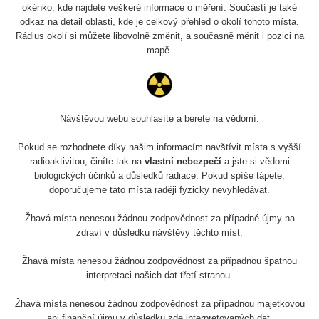
okénko, kde najdete veškeré informace o měření. Součástí je také
odkaz na detail oblasti, kde je celkový přehled o okolí tohoto místa.
Žádné záznamy
Rádius okolí si můžete libovolně změnit, a současně měnit i pozici na
mapě.
Spektrometrie
Délka
Návštěvou webu souhlasíte a berete na vědomí:
Zařízení
Datum měření
Vložil
Akce
měření
Pokud se rozhodnete díky našim informacím navštívit místa s vyšší
radioaktivitou, činíte tak na
vlastní nebezpečí
a jste si vědomi
Žádné záznamy
biologických účinků a důsledků radiace. Pokud spíše tápete,
doporučujeme tato místa raději fyzicky nevyhledávat.
Všimli jste si, že některá měření se úplně neshodují i
když jsou měřené ve stejném radiačním oboru (α, β, γ)?
Žhavá místa nenesou žádnou zodpovědnost za případné újmy na
zdraví v důsledku návštěvy těchto míst.
Má to hned několik důvodů. Záleží zejména na velikosti a
citlivosti sondy, dále jestli má zařízení kompenzaci energií
Žhavá místa nenesou žádnou zodpovědnost za případnou špatnou
a také k jakému prvku je zařízení kalibrované.
interpretaci našich dat třetí stranou.
Samotný způsob měření (měření v kontaktní vzdálenosti)
také nebude porovnatelný (nerovnosti povrchu, přesná
Žhavá místa nenesou žádnou zodpovědnost za případnou majetkovou
ani finanční újmu v důsledku zde interpretovaných dat.
vzdálenost sondy od předmětu apod.), mějte proto na