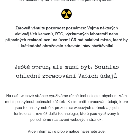
paměti, že měření je jen orientační a nelze jej brát jako
přesnou hodnotu.
Co je dávkový příkon? Dozvíte se
zde
Zároveň věnujte pozornost poznámce: Vyjma některých
aktivnějších kamenů, RTG, výzkumných laboratoří nebo
případných reaktorů není na území ČR radioaktivní místo, které by
i krátkodobě ohrožovalo zdravotní stav návštěvníků!
Zpět na přehled
Ještě opruz, ale musí být. Souhlas
ohledně zpracování Vašich údajů
Na naší webové stránce využíváme různé technologie, abychom Vám
mohli poskytnout optimální zážitek. K nim patří zpracování údajů, které
jsou technicky nutné k prezentaci webových stránek a jejich
funkcionalit, rovněž další technologie, které jsou využívány k
pohodlnému nastavení webových stránek.
Mapa
Více informací o problematice naleznete
zde
.