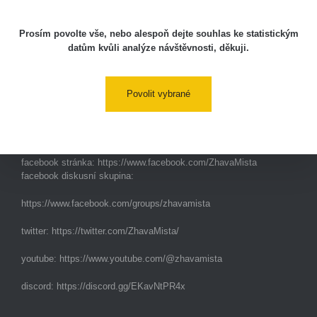
Aplikace pro prezentaci občanských měření
s potenciálně zvýšenou radioaktivitou.
Prosím povolte vše, nebo alespoň dejte souhlas ke statistickým
datům kvůli analýze návštěvnosti, děkuji.
Kontakt
Povolit vybrané
e-mail:
radiation@zhavamista.cz
instagram:
https://www.instagram.com/zhavamista/
facebook stránka:
https://www.facebook.com/ZhavaMista
facebook diskusní skupina:
https://www.facebook.com/groups/zhavamista
twitter:
https://twitter.com/ZhavaMista/
youtube:
https://www.youtube.com/@zhavamista
discord:
https://discord.gg/EKavNtPR4x