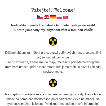
Vítejte! / Welcome!
Radioaktivní místa lze nalézt i tam, kde byste je nečekali!
A proto jsme tady my, abychom vám o tom dali vědět!
Radiobaryt
Děláme občanská měření a prezentaci zajímavých míst s potenciálně
zvýšenou radioaktivitou.
Vzorek minerálu radiobarytu z Lihošte u Teplic 225Ra
Vše co změříme, zanášíme do mapy. Většinou přikládáme fotografie,
které vám umožní přímo vidět místo, kde jsme měřili a nově i základní
spektrometrie.
Měření
Na mapě jsou měřená místa znázorněna barevnými body. Barva bodu
Energetická
Dat
Typ
Hodnota
CPM
Zařízení
odpovídá naměřené hodnotě (stupnici naleznete vlevo na mapě). Na
kompenzace
měře
tyto body můžete kliknout. Po kliknutí na bod se otevře informační