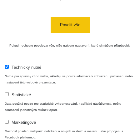
Měření
Povolit vše
Lidé
Pokud nechcete povolovat vše, níže najdete nastavení, které si můžete přizpůsobit.
O nás
Technicky nutné
Podpořte nás
Nutné pro správný chod webu, ukládají se pouze informace k zobrazení, přihlášení nebo
nastavení této webové prezentace.
Studnice
Statistické
Data použitá pouze pro statistické vyhodnocování, například návštěvnosti, počtu
zobrazení jednotlivých stránek apod.
Kontakt
Marketingové
Možnost posílání webpush notifikací o nových místech a měření. Také propojení s
Facebook platformou.