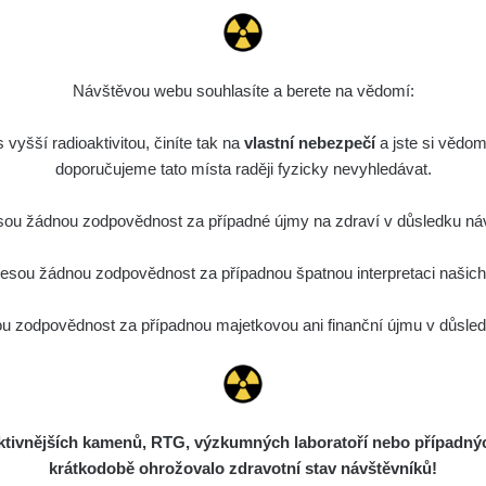
27 µSv/h
-
Návštěvou webu souhlasíte a berete na vědomí:
etrie
vyšší radioaktivitou, činíte tak na
vlastní nebezpečí
a jste si vědom
doporučujeme tato místa raději fyzicky nevyhledávat.
Délka měření
Zařízení
Datum měření
ou žádnou zodpovědnost za případné újmy na zdraví v důsledku náv
áznamy
sou žádnou zodpovědnost za případnou špatnou interpretaci našich d
 si, že některá měření se úplně neshodují i když jsou měřené
 zodpovědnost za případnou majetkovou ani finanční újmu v důsledk
k důvodů. Záleží zejména na velikosti a citlivosti sondy, dále j
jakému prvku je zařízení kalibrované
ení (měření v kontaktní vzdálenosti) také nebude porovnatelný
ětu apod.), mějte proto na paměti, že měření je jen orientační a
ivnějších kamenů, RTG, výzkumných laboratoří nebo případných 
Co je dávkový příkon? Dozvíte se
z
krátkodobě ohrožovalo zdravotní stav návštěvníků!