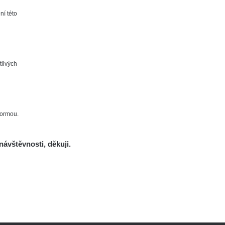
ní této
Studnice
Kontakt
tlivých
formou.
návštěvnosti, děkuji.
Mám se bát?
í osobních údajů
| Technical support by
Red Peppers