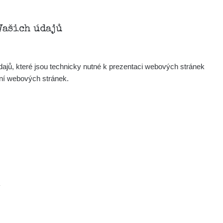
Vašich údajů
ajů, které jsou technicky nutné k prezentaci webových stránek
ení webových stránek.
Mapa
Měření
Lidé
.
O nás
Podpořte nás