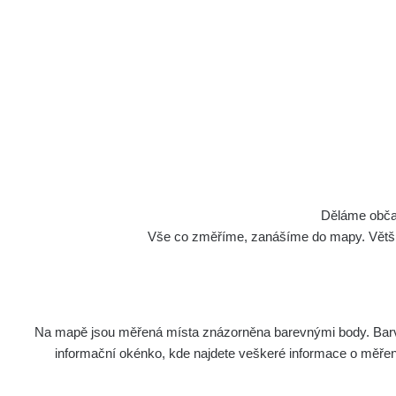
Uranová ruda
Děláme občan
Docela nenápadný 
Vše co změříme, zanášíme do mapy. Většino
Měření
Na mapě jsou měřená místa znázorněna barevnými body. Barva 
informační okénko, kde najdete veškeré informace o měření. 
Typ
Energe