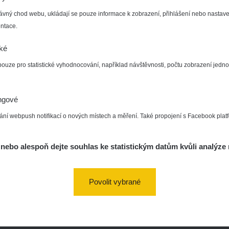
vaMista
ávný chod webu, ukládají se pouze informace k zobrazení, přihlášení nebo nastave
k.com/groups/zhavamista
ntace.
cké
pouze pro statistické vyhodnocování, například návštěvnosti, počtu zobrazení jedno
ngové
ání webpush notifikací o nových místech a měření. Také propojení s Facebook plat
CC BY-NC 4.0 Deed
https://creativecommons.org/licenses/by-nc/4.0/
nebo alespoň dejte souhlas ke statistickým datům kvůli analýze 
Povolit vybrané
44 (7.8.2026 21:30:32)
Zpracován