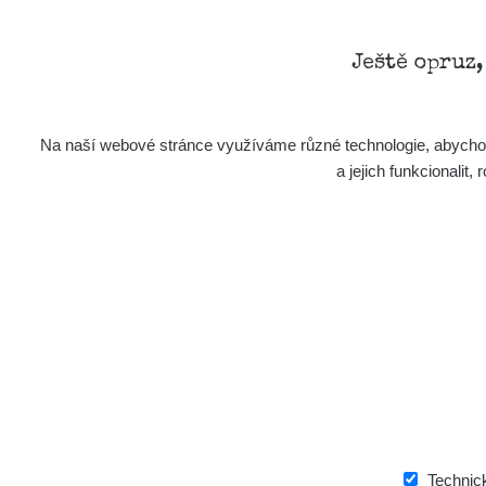
Ještě opruz
Na naší webové stránce využíváme různé technologie, abychom 
a jejich funkcionali
Aplikace pro prezentaci občanských měření
s potenciálně zvýšenou radioaktivitou.
Kontakt
e-mail:
radiation@zhavamista.cz
Technic
instagram:
https://www.instagram.com/zhavamist