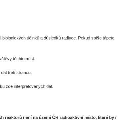
NoName
11. 3. 2025 06:53
i biologických účinků a důsledků radiace. Pokud spíše tápete,
Vložil
Akce
štěvy těchto míst.
at třetí stranou.
 ve stejném radiačním oboru (α, β, γ)?
u zde interpretovaných dat.
estli má zařízení kompenzaci energií a také k
.
 (nerovnosti povrchu, přesná vzdálenost sondy
 nelze jej brát jako přesnou hodnotu.
reaktorů není na území ČR radioaktivní místo, které by i
de