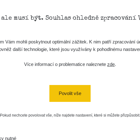
Zpět na přehled
, ale musí být. Souhlas ohledně zpracování 
Vám mohli poskytnout optimální zážitek. K nim patří zpracování úd
t, rovněž další technologie, které jsou využívány k pohodlnému nastav
Více informací o problematice naleznete
zde
.
Povolit vše
Pokud nechcete povolovat vše, níže najdete nastavení, které si můžete přizpůsobit
ky nutné
a/