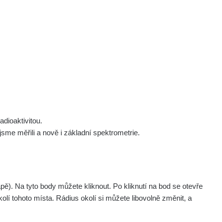
 nás
Podpořte nás
Studnice
Kontakt
Přihlásit
polek Žhavá Místa z. s.
Akce
Stanovy spolku
Tipy a rady
Členství ve spolku
Návody a manuály
Statutární orgán
Zajímavosti
dioaktivitou.
Experimenty
me měřili a nově i základní spektrometrie.
Videa
. Na tyto body můžete kliknout. Po kliknutí na bod se otevře
olí tohoto místa. Rádius okolí si můžete libovolně změnit, a
Zařízení
Datum měření