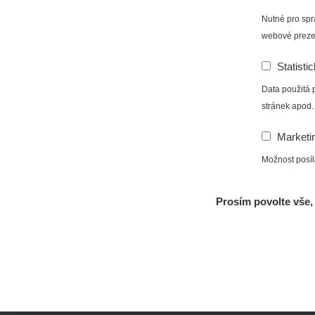
facebook stránka:
https://www.facebook.com/Zha
Nutné pro spr
facebook diskusní skupina:
https://www.faceboo
webové preze
twitter:
https://twitter.com/ZhavaMista/
youtube:
https://www.youtube.com/@zhavamista
Statisti
discord:
https://discord.gg/EKavNtPR4x
Data použitá 
stránek apod.
Marketi
Možnost posíl
Prosím povolte vše, 
© 2026 Žhavá místa - Tile generated maps: 3344 z 33