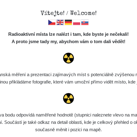
Vítejte! / Welcome!
Mapa
Měření
Lidé
O
Radioaktivní místa lze nalézt i tam, kde byste je nečekali!
Místa
S
A proto jsme tady my, abychom vám o tom dali vědět!
Cesty
Předměty
Monitoring
ská měření a prezentaci zajímavých míst s potenciálně zvýšenou ra
kamínek cca 27 uSv
Spektra
u přikládáme fotografie, které vám umožní přímo vidět místo, kde js
Výběr dozimetru
Půjčovna
bodu odpovídá naměřené hodnotě (stupnici naleznete vlevo na mapě)
Součástí je také odkaz na detail oblasti, kde je celkový přehled o ok
tická kompenzace
Hodnota
CPM
současně měnit i pozici na mapě.