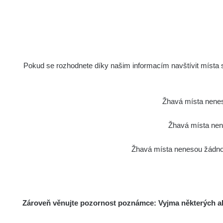
γ
Ne
Spektrom
Pokud se rozhodnete díky našim informacím navštívit místa s 
Žhavá místa nenes
Žádné z
Žhavá místa nene
Všimli jste
Žhavá místa nenesou žádnou
Má to hned několi
Samotný způsob měř
od předm
Zároveň věnujte pozornost poznámce: Vyjma některých akt