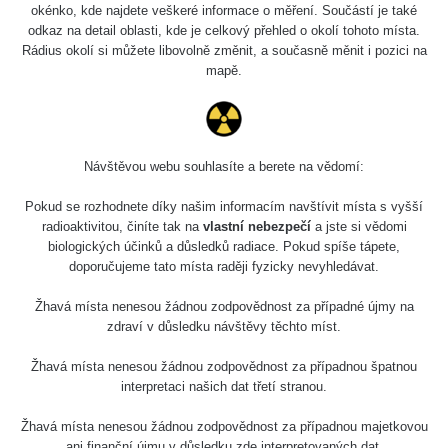
okénko, kde najdete veškeré informace o měření. Součástí je také
odkaz na detail oblasti, kde je celkový přehled o okolí tohoto místa.
Rádius okolí si můžete libovolně změnit, a současně měnit i pozici na
Energetická
mapě.
Typ
Hodnota
CPM
Zaříz
kompenzace
FS-5
β+γ
61.5 µSv/h
-
Ne
(J3
Návštěvou webu souhlasíte a berete na vědomí:
Pokud se rozhodnete díky našim informacím navštívit místa s vyšší
radioaktivitou, činíte tak na
vlastní nebezpečí
a jste si vědomi
Spektrometrie
biologických účinků a důsledků radiace. Pokud spíše tápete,
doporučujeme tato místa raději fyzicky nevyhledávat.
Žhavá místa nenesou žádnou zodpovědnost za případné újmy na
Délka
zdraví v důsledku návštěvy těchto míst.
Zařízení
Datum měření
Vložil
Akce
měření
Žhavá místa nenesou žádnou zodpovědnost za případnou špatnou
interpretaci našich dat třetí stranou.
Žádné záznamy
Žhavá místa nenesou žádnou zodpovědnost za případnou majetkovou
Všimli jste si, že některá měření se úplně neshodují i
ani finanční újmu v důsledku zde interpretovaných dat.