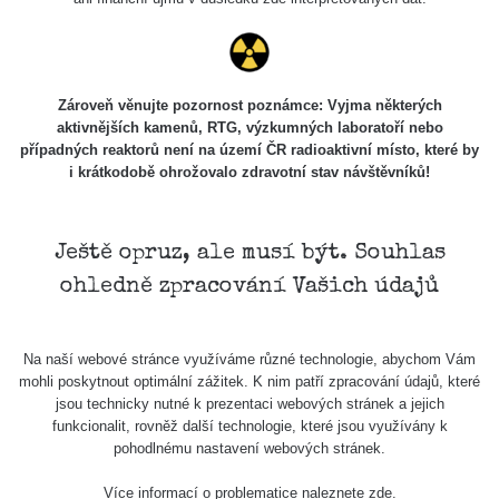
když jsou měřené ve stejném radiačním oboru (α, β, γ)?
Má to hned několik důvodů. Záleží zejména na velikosti a
citlivosti sondy, dále jestli má zařízení kompenzaci energií
a také k jakému prvku je zařízení kalibrované.
Zároveň věnujte pozornost poznámce: Vyjma některých
Samotný způsob měření (měření v kontaktní vzdálenosti)
aktivnějších kamenů, RTG, výzkumných laboratoří nebo
také nebude porovnatelný (nerovnosti povrchu, přesná
případných reaktorů není na území ČR radioaktivní místo, které by
i krátkodobě ohrožovalo zdravotní stav návštěvníků!
vzdálenost sondy od předmětu apod.), mějte proto na
paměti, že měření je jen orientační a nelze jej brát jako
přesnou hodnotu.
Ještě opruz, ale musí být. Souhlas
Co je dávkový příkon? Dozvíte se
zde
ohledně zpracování Vašich údajů
Na naší webové stránce využíváme různé technologie, abychom Vám
Zpět na přehled
mohli poskytnout optimální zážitek. K nim patří zpracování údajů, které
jsou technicky nutné k prezentaci webových stránek a jejich
funkcionalit, rovněž další technologie, které jsou využívány k
pohodlnému nastavení webových stránek.
Více informací o problematice naleznete
zde
.