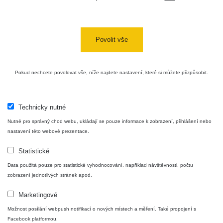
Povolit vše
Mapa
Pokud nechcete povolovat vše, níže najdete nastavení, které si můžete přizpůsobit.
Měření
Technicky nutné
Nutné pro správný chod webu, ukládají se pouze informace k zobrazení, přihlášení nebo
Lidé
nastavení této webové prezentace.
Statistické
O nás
Data použitá pouze pro statistické vyhodnocování, například návštěvnosti, počtu
zobrazení jednotlivých stránek apod.
Podpořte nás
Marketingové
Možnost posílání webpush notifikací o nových místech a měření. Také propojení s
Facebook platformou.