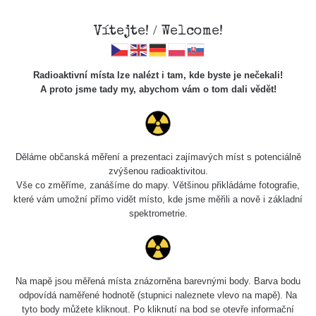
Vítejte! / Welcome!
Radioaktivní místa lze nalézt i tam, kde byste je nečekali!
A proto jsme tady my, abychom vám o tom dali vědět!
Uranová slída
Děláme občanská měření a prezentaci zajímavých míst s potenciálně
zvýšenou radioaktivitou.
Vše co změříme, zanášíme do mapy. Většinou přikládáme fotografie,
které vám umožní přímo vidět místo, kde jsme měřili a nově i základní
spektrometrie.
Na mapě jsou měřená místa znázorněna barevnými body. Barva bodu
odpovídá naměřené hodnotě (stupnici naleznete vlevo na mapě). Na
Měření
tyto body můžete kliknout. Po kliknutí na bod se otevře informační