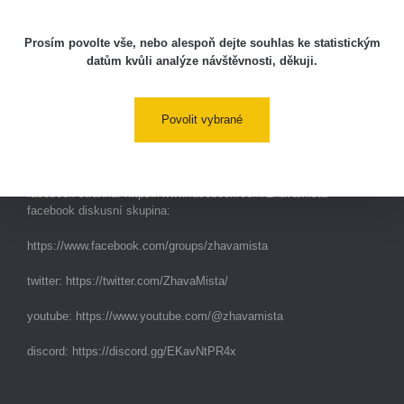
s potenciálně zvýšenou radioaktivitou.
Prosím povolte vše, nebo alespoň dejte souhlas ke statistickým
datům kvůli analýze návštěvnosti, děkuji.
Kontakt
Povolit vybrané
e-mail:
radiation@zhavamista.cz
instagram:
https://www.instagram.com/zhavamista/
facebook stránka:
https://www.facebook.com/ZhavaMista
facebook diskusní skupina:
https://www.facebook.com/groups/zhavamista
twitter:
https://twitter.com/ZhavaMista/
youtube:
https://www.youtube.com/@zhavamista
discord:
https://discord.gg/EKavNtPR4x