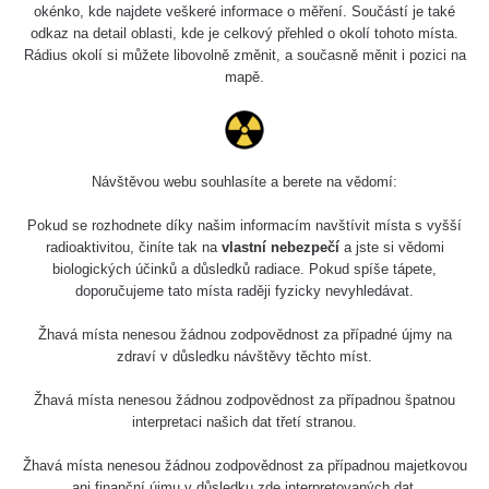
okénko, kde najdete veškeré informace o měření. Součástí je také
odkaz na detail oblasti, kde je celkový přehled o okolí tohoto místa.
?
0.59
Rádius okolí si můžete libovolně změnit, a současně měnit i pozici na
µSv/h
µSv/h
mapě.
Hrad Zvíkov - mateční žula
vystupující pod druhou
Omezené místo
branou
Návštěvou webu souhlasíte a berete na vědomí:
0.95
1.15
Pokud se rozhodnete díky našim informacím navštívit místa s vyšší
µSv/h
µSv/h
radioaktivitou, činíte tak na
vlastní nebezpečí
a jste si vědomi
biologických účinků a důsledků radiace. Pokud spíše tápete,
doporučujeme tato místa raději fyzicky nevyhledávat.
Hrad Zvíkov - věž
Markomanka
Mikulandská 133/3, Praha 1
Žhavá místa nenesou žádnou zodpovědnost za případné újmy na
zdraví v důsledku návštěvy těchto míst.
0.56
Žhavá místa nenesou žádnou zodpovědnost za případnou špatnou
µSv/h
interpretaci našich dat třetí stranou.
Žhavá místa nenesou žádnou zodpovědnost za případnou majetkovou
ani finanční újmu v důsledku zde interpretovaných dat.