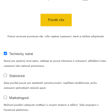
Měření
Lidé
Povolit vše
O nás
Pokud nechcete povolovat vše, níže najdete nastavení, které si můžete přizpůsobit.
Podpořte nás
Technicky nutné
Nutné pro správný chod webu, ukládají se pouze informace k zobrazení, přihlášení nebo
nastavení této webové prezentace.
Studnice
Statistické
Data použitá pouze pro statistické vyhodnocování, například návštěvnosti, počtu
Kontakt
zobrazení jednotlivých stránek apod.
Marketingové
Možnost posílání webpush notifikací o nových místech a měření. Také propojení s
Aplikace pro prezentaci občanských měření
Facebook platformou.