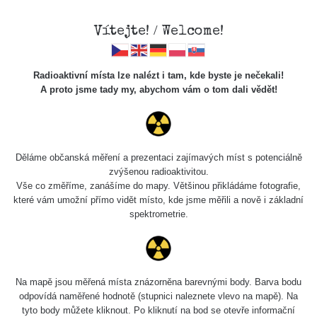
Vítejte! / Welcome!
Veškerou správu dat přesouváme na
Radioaktivní místa lze nalézt i tam, kde byste je nečekali!
https://mapa.zhavamista.cz
,
A proto jsme tady my, abychom vám o tom dali vědět!
správa dat na této adrese nemusí být již plně funkční.
Děkujeme za pochopení.
Děláme občanská měření a prezentaci zajímavých míst s potenciálně
zvýšenou radioaktivitou.
Profil: Jan Kynčl
Vše co změříme, zanášíme do mapy. Většinou přikládáme fotografie,
které vám umožní přímo vidět místo, kde jsme měřili a nově i základní
spektrometrie.
Počet měření:
5
Počet publikovaných míst:
5
Počet měřených cest:
1
Poslední aktivita:
15. 2. 2026
Na mapě jsou měřená místa znázorněna barevnými body. Barva bodu
odpovídá naměřené hodnotě (stupnici naleznete vlevo na mapě). Na
tyto body můžete kliknout. Po kliknutí na bod se otevře informační
Poslední přidaná místa
Všechna místa >>