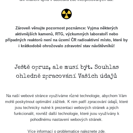
Mikulandská 133/3, Praha 1
Poslední přidané mapy
Všechny cesty >>
Zároveň věnujte pozornost poznámce: Vyjma některých
aktivnějších kamenů, RTG, výzkumných laboratoří nebo
případných reaktorů není na území ČR radioaktivní místo, které by
Michle u
03 - 0.13 µSv/h
Plynarny a
i krátkodobě ohrožovalo zdravotní stav návštěvníků!
Sídliště
Spořilov
Ještě opruz, ale musí být. Souhlas
ohledně zpracování Vašich údajů
Na naší webové stránce využíváme různé technologie, abychom Vám
mohli poskytnout optimální zážitek. K nim patří zpracování údajů, které
jsou technicky nutné k prezentaci webových stránek a jejich
funkcionalit, rovněž další technologie, které jsou využívány k
Mapa
pohodlnému nastavení webových stránek.
Více informací o problematice naleznete
zde
.