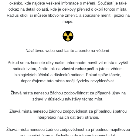
okénko, kde najdete veškeré informace o měření. Součástí je také
odkaz na detail oblasti, kde je celkový přehled o okolí tohoto místa.
Poslední přidaná místa
Všechna místa >>
Rádius okolí si můžete libovolně změnit, a současně měnit i pozici na
mapě.
0.2
0.09
µSv/h
µSv/h
Návštěvou webu souhlasíte a berete na vědomí:
Most Jiráskova Rokycany
Rokycany dětské hriste
Pokud se rozhodnete díky našim informacím navštívit místa s vyšší
radioaktivitou, činíte tak na
vlastní nebezpečí
a jste si vědomi
biologických účinků a důsledků radiace. Pokud spíše tápete,
0.28
0.4
doporučujeme tato místa raději fyzicky nevyhledávat.
µSv/h
µSv/h
Žhavá místa nenesou žádnou zodpovědnost za případné újmy na
zdraví v důsledku návštěvy těchto míst.
Před nádražím v Pribrami
Příbram nádraží
Žhavá místa nenesou žádnou zodpovědnost za případnou špatnou
interpretaci našich dat třetí stranou.
0.21
0.26
µSv/h
µSv/h
Žhavá místa nenesou žádnou zodpovědnost za případnou majetkovou
ani finanční újmu v důsledku zde interpretovaných dat.