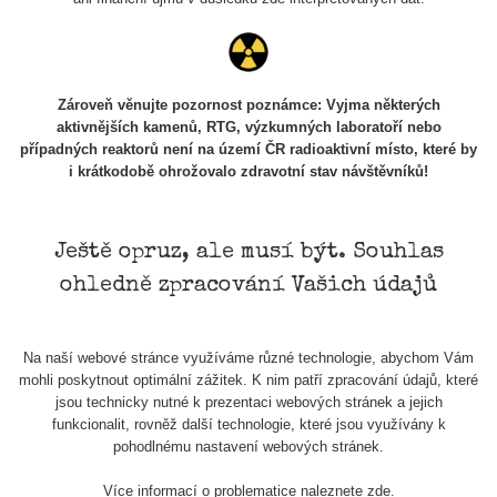
Náměstí Příbram
Smetanova ulice
Zároveň věnujte pozornost poznámce: Vyjma některých
aktivnějších kamenů, RTG, výzkumných laboratoří nebo
0.33
0.28
µSv/h
µSv/h
případných reaktorů není na území ČR radioaktivní místo, které by
i krátkodobě ohrožovalo zdravotní stav návštěvníků!
Žulová dekorace
Památníček “těžko zkrotit”
Ještě opruz, ale musí být. Souhlas
ohledně zpracování Vašich údajů
Dočasné místo
Dočasné místo
228
135
µSv/h
µSv/h
Na naší webové stránce využíváme různé technologie, abychom Vám
mohli poskytnout optimální zážitek. K nim patří zpracování údajů, které
jsou technicky nutné k prezentaci webových stránek a jejich
Aktivní kamen šachta č.4
Aktivní kamen šachta č.4
funkcionalit, rovněž další technologie, které jsou využívány k
pohodlnému nastavení webových stránek.
Více informací o problematice naleznete
zde
.