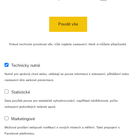
Poslední přidané mapy
Všechny cesty >>
04 - 0.17 µSv/h
0.05 - 0.1 µSv/h
0.05 - 0.16 µSv/h
0 - 0.17 µSv/h
Kolem
Kolečko po
Lipna na
Povolit vše
Rokycany 2
Rokycany
Doubravce
kole
08 - 0.11 µSv/h
0.06 - 0.16 µSv/h
0.03 - 0.15 µSv/h
0.03 - 0.17 µSv/h
Alžbětín -
Pokud nechcete povolovat vše, níže najdete nastavení, které si můžete přizpůsobit.
Horní
Železná
Po Železné
Planá
Ruda
Waldwipfelweg
Rudě
Technicky nutné
Nutné pro správný chod webu, ukládají se pouze informace k zobrazení, přihlášení nebo
nastavení této webové prezentace.
Statistické
Data použitá pouze pro statistické vyhodnocování, například návštěvnosti, počtu
zobrazení jednotlivých stránek apod.
Mapa
Marketingové
Možnost posílání webpush notifikací o nových místech a měření. Také propojení s
Facebook platformou.