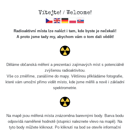
Vítejte! / Welcome!
Veškerou správu dat přesouváme na
Radioaktivní místa lze nalézt i tam, kde byste je nečekali!
https://mapa.zhavamista.cz
,
A proto jsme tady my, abychom vám o tom dali vědět!
správa dat na této adrese nemusí být již plně funkční.
Děkujeme za pochopení.
Děláme občanská měření a prezentaci zajímavých míst s potenciálně
zvýšenou radioaktivitou.
Profil: Michal
Vše co změříme, zanášíme do mapy. Většinou přikládáme fotografie,
které vám umožní přímo vidět místo, kde jsme měřili a nově i základní
Ebenstreit
spektrometrie.
Počet měření:
26
Počet publikovaných míst:
26
Na mapě jsou měřená místa znázorněna barevnými body. Barva bodu
Počet měřených cest:
35
odpovídá naměřené hodnotě (stupnici naleznete vlevo na mapě). Na
Poslední aktivita:
9. 8. 2026
tyto body můžete kliknout. Po kliknutí na bod se otevře informační