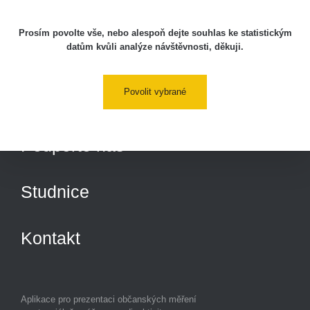
Měření
Prosím povolte vše, nebo alespoň dejte souhlas ke statistickým
datům kvůli analýze návštěvnosti, děkuji.
Lidé
Povolit vybrané
O nás
Podpořte nás
Studnice
Kontakt
Aplikace pro prezentaci občanských měření