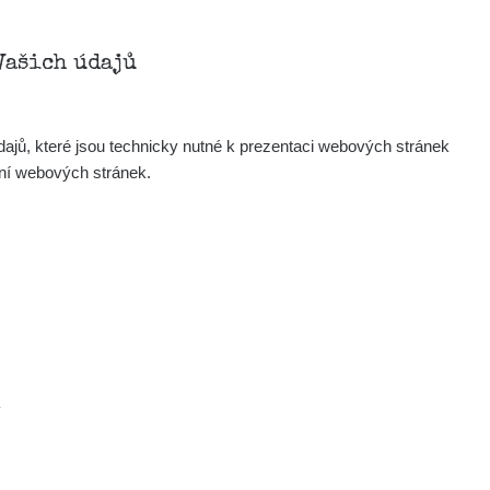
Vašich údajů
ajů, které jsou technicky nutné k prezentaci webových stránek
ení webových stránek.
Mapa
Měření
Lidé
O nás
.
Podpořte nás
Studnice