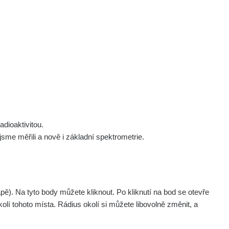
 nás
Podpořte nás
Studnice
Kontakt
Přihlásit
polek Žhavá Místa z. s.
Akce
Stanovy spolku
Tipy a rady
Členství ve spolku
Návody a manuály
Statutární orgán
Zajímavosti
dioaktivitou.
Experimenty
me měřili a nově i základní spektrometrie.
Videa
. Na tyto body můžete kliknout. Po kliknutí na bod se otevře
Všechna místa >>
olí tohoto místa. Rádius okolí si můžete libovolně změnit, a