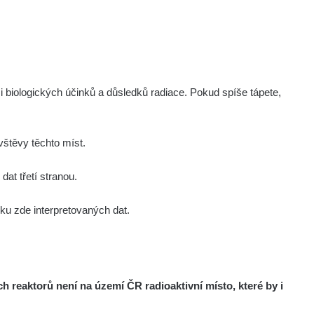
Všechny cesty >>
µSv/h
0.03 - 0.08 µSv/h
i biologických účinků a důsledků radiace. Pokud spíše tápete,
štěvy těchto míst.
at třetí stranou.
µSv/h
u zde interpretovaných dat.
reaktorů není na území ČR radioaktivní místo, které by i