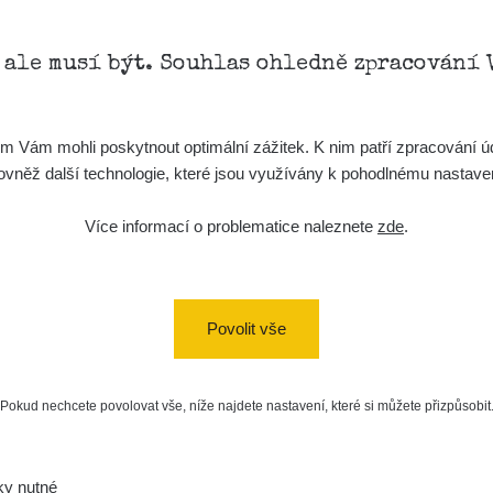
, ale musí být. Souhlas ohledně zpracování 
Vám mohli poskytnout optimální zážitek. K nim patří zpracování úd
t, rovněž další technologie, které jsou využívány k pohodlnému nastav
Více informací o problematice naleznete
zde
.
Povolit vše
Pokud nechcete povolovat vše, níže najdete nastavení, které si můžete přizpůsobit
a/
vaMista
k.com/groups/zhavamista
ky nutné