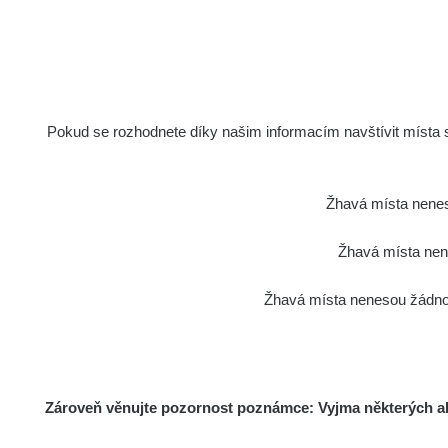
Poslední přidané mapy
0.03 - 0.08 µSv/h
Pokud se rozhodnete díky našim informacím navštívit místa s 
Žhavá místa nenes
Žhavá místa nene
0 - 3.6 µSv/h
Žhavá místa nenesou žádnou
Zároveň věnujte pozornost poznámce: Vyjma některých akt