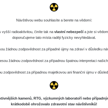
0.03 - 0.07 µSv/h
0.04 - 0.38 
Návštěvou webu souhlasíte a berete na vědomí:
vyšší radioaktivitou, činíte tak na
vlastní nebezpečí
a jste si vědom
doporučujeme tato místa raději fyzicky nevyhledávat.
ou žádnou zodpovědnost za případné újmy na zdraví v důsledku náv
sou žádnou zodpovědnost za případnou špatnou interpretaci našich d
0.03 - 0.14 µSv/h
0.01 - 0.11 
 zodpovědnost za případnou majetkovou ani finanční újmu v důsledk
ivnějších kamenů, RTG, výzkumných laboratoří nebo případných 
krátkodobě ohrožovalo zdravotní stav návštěvníků!