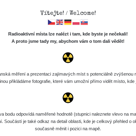
Vítejte! / Welcome!
Mapa
Měření
Lidé
O
//mapa.zhavamista.cz
,
Radioaktivní místa lze nalézt i tam, kde byste je nečekali!
ně funkční. Děkujeme za pochopení.
Místa
S
A proto jsme tady my, abychom vám o tom dali vědět!
Cesty
Předměty
Hoffman
Monitoring
ská měření a prezentaci zajímavých míst s potenciálně zvýšenou ra
Spektra
u přikládáme fotografie, které vám umožní přímo vidět místo, kde js
Výběr dozimetru
Půjčovna
bodu odpovídá naměřené hodnotě (stupnici naleznete vlevo na mapě)
Součástí je také odkaz na detail oblasti, kde je celkový přehled o ok
současně měnit i pozici na mapě.