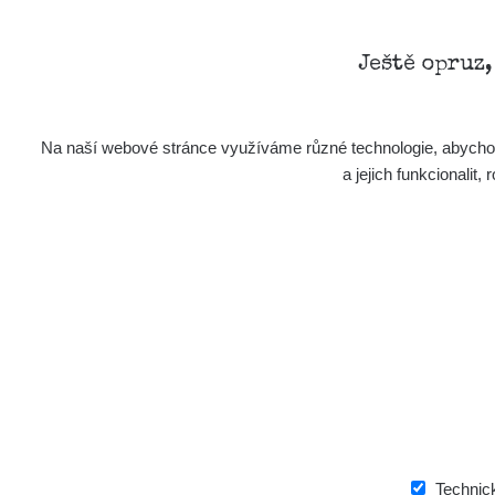
Ještě opruz
Na naší webové stránce využíváme různé technologie, abychom 
a jejich funkcionali
Aplikace pro prezentaci občanských měření
s potenciálně zvýšenou radioaktivitou.
Kontakt
e-mail:
radiation@zhavamista.cz
instagram:
https://www.instagram.com/zhavamist
facebook stránka:
https://www.facebook.com/Zha
facebook diskusní skupina:
https://www.faceboo
Technic