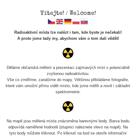
Vítejte! / Welcome!
Veškerou správu dat přesouváme na
Radioaktivní místa lze nalézt i tam, kde byste je nečekali!
https://mapa.zhavamista.cz
,
A proto jsme tady my, abychom vám o tom dali vědět!
správa dat na této adrese nemusí být již plně funkční.
Děkujeme za pochopení.
Děláme občanská měření a prezentaci zajímavých míst s potenciálně
zvýšenou radioaktivitou.
Profil: Miroslav
Vše co změříme, zanášíme do mapy. Většinou přikládáme fotografie,
které vám umožní přímo vidět místo, kde jsme měřili a nově i základní
Vanek
spektrometrie.
Počet měření:
0
Počet publikovaných míst:
0
Na mapě jsou měřená místa znázorněna barevnými body. Barva bodu
Počet měřených cest:
1
odpovídá naměřené hodnotě (stupnici naleznete vlevo na mapě). Na
Poslední aktivita:
6. 5. 2026
tyto body můžete kliknout. Po kliknutí na bod se otevře informační