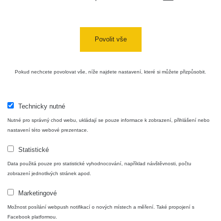
Aplikace pro prezentaci občanských měření
s potenciálně zvýšenou radioaktivitou.
Povolit vše
Kontakt
Pokud nechcete povolovat vše, níže najdete nastavení, které si můžete přizpůsobit.
e-mail:
radiation@zhavamista.cz
instagram:
https://www.instagram.com/zhavamista/
Technicky nutné
facebook stránka:
https://www.facebook.com/ZhavaMista
Nutné pro správný chod webu, ukládají se pouze informace k zobrazení, přihlášení nebo
facebook diskusní skupina:
nastavení této webové prezentace.
https://www.facebook.com/groups/zhavamista
Statistické
Data použitá pouze pro statistické vyhodnocování, například návštěvnosti, počtu
twitter:
https://twitter.com/ZhavaMista/
zobrazení jednotlivých stránek apod.
youtube:
https://www.youtube.com/@zhavamista
Marketingové
discord:
https://discord.gg/EKavNtPR4x
Možnost posílání webpush notifikací o nových místech a měření. Také propojení s
Facebook platformou.