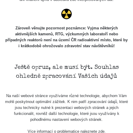
Měření
Zároveň věnujte pozornost poznámce: Vyjma některých
Lidé
aktivnějších kamenů, RTG, výzkumných laboratoří nebo
případných reaktorů není na území ČR radioaktivní místo, které by
i krátkodobě ohrožovalo zdravotní stav návštěvníků!
O nás
Ještě opruz, ale musí být. Souhlas
Podpořte nás
ohledně zpracování Vašich údajů
Studnice
Na naší webové stránce využíváme různé technologie, abychom Vám
mohli poskytnout optimální zážitek. K nim patří zpracování údajů, které
jsou technicky nutné k prezentaci webových stránek a jejich
Kontakt
funkcionalit, rovněž další technologie, které jsou využívány k
pohodlnému nastavení webových stránek.
Více informací o problematice naleznete
zde
.