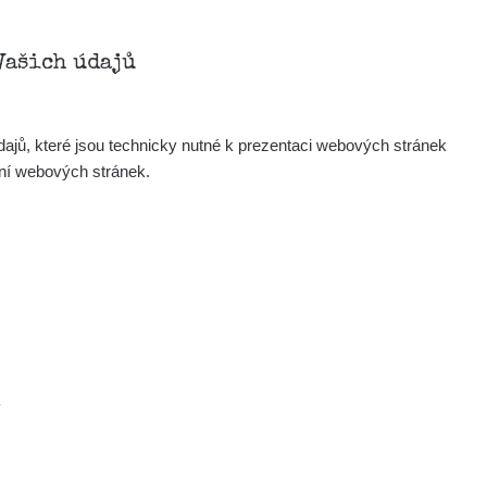
Vašich údajů
ajů, které jsou technicky nutné k prezentaci webových stránek
ení webových stránek.
µSv/h
0.03 - 0.18 µSv/h
.