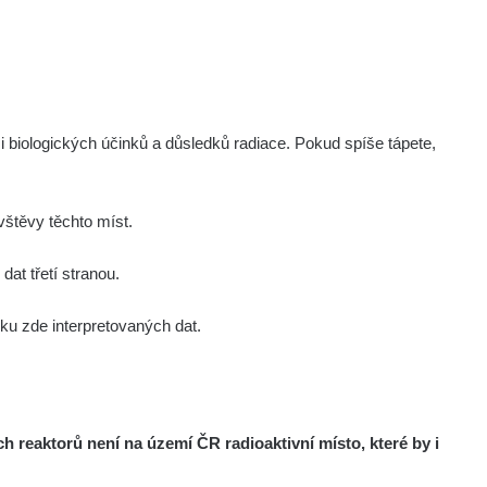
0.03
190.8
µSv/h
µSv/h
i biologických účinků a důsledků radiace. Pokud spíše tápete,
0.61
0.14
µSv/h
µSv/h
štěvy těchto míst.
at třetí stranou.
u zde interpretovaných dat.
Všechny cesty >>
reaktorů není na území ČR radioaktivní místo, které by i
µSv/h
0 - 0.16 µSv/h