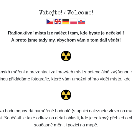
Vítejte! / Welcome!
Mapa
Měření
Lidé
O
//mapa.zhavamista.cz
,
Radioaktivní místa lze nalézt i tam, kde byste je nečekali!
ně funkční. Děkujeme za pochopení.
Místa
S
A proto jsme tady my, abychom vám o tom dali vědět!
Cesty
Předměty
arásek
Monitoring
ská měření a prezentaci zajímavých míst s potenciálně zvýšenou ra
Spektra
u přikládáme fotografie, které vám umožní přímo vidět místo, kde js
Výběr dozimetru
Půjčovna
bodu odpovídá naměřené hodnotě (stupnici naleznete vlevo na mapě)
Součástí je také odkaz na detail oblasti, kde je celkový přehled o ok
současně měnit i pozici na mapě.