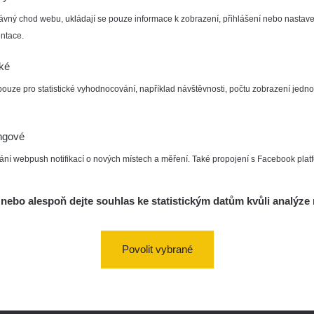
ávný chod webu, ukládají se pouze informace k zobrazení, přihlášení nebo nastave
ntace.
cké
pouze pro statistické vyhodnocování, například návštěvnosti, počtu zobrazení jedno
ngové
ání webpush notifikací o nových místech a měření. Také propojení s Facebook plat
a/
nebo alespoň dejte souhlas ke statistickým datům kvůli analýze 
vaMista
k.com/groups/zhavamista
Povolit vybrané