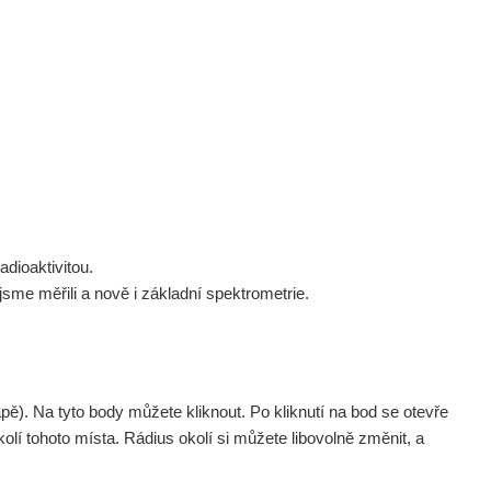
 nás
Podpořte nás
Studnice
Kontakt
Přihlásit
polek Žhavá Místa z. s.
Akce
Stanovy spolku
Tipy a rady
Členství ve spolku
Návody a manuály
Statutární orgán
Zajímavosti
dioaktivitou.
Experimenty
me měřili a nově i základní spektrometrie.
Videa
. Na tyto body můžete kliknout. Po kliknutí na bod se otevře
Všechna místa >>
olí tohoto místa. Rádius okolí si můžete libovolně změnit, a
Dočasné místo