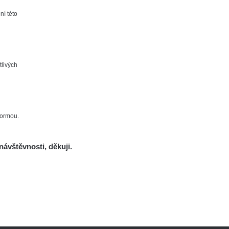
ní této
Mapa
tlivých
Měření
Lidé
formou.
O nás
Podpořte nás
návštěvnosti, děkuji.
Studnice
Kontakt