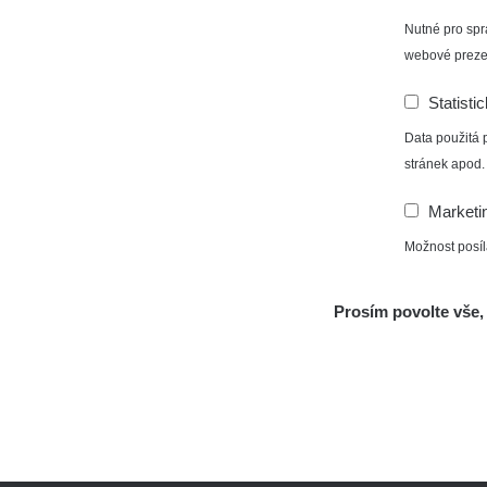
Nutné pro spr
webové preze
Statisti
Aplikace pro prezentaci občanských měření
Data použitá 
s potenciálně zvýšenou radioaktivitou.
stránek apod.
Marketi
Kontakt
Možnost posíl
e-mail:
radiation@zhavamista.cz
instagram:
https://www.instagram.com/zhavamist
Prosím povolte vše, 
facebook stránka:
https://www.facebook.com/Zha
facebook diskusní skupina:
https://www.faceboo
twitter:
https://twitter.com/ZhavaMista/
youtube:
https://www.youtube.com/@zhavamista
discord:
https://discord.gg/EKavNtPR4x