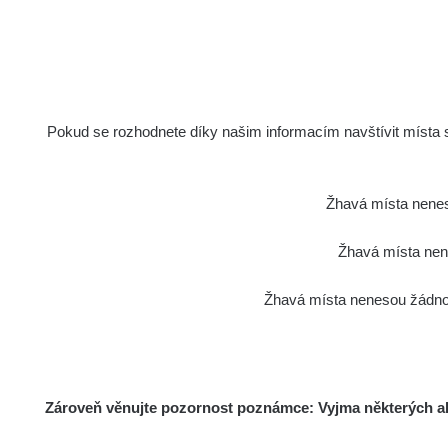
0.03
µSv/h
Pokud se rozhodnete díky našim informacím navštívit místa s 
Dočasné místo
Dočasné místo
5.15
µSv/h
Žhavá místa nenes
Žhavá místa nene
Žhavá místa nenesou žádnou
Poslední přidané mapy
Zároveň věnujte pozornost poznámce: Vyjma některých akt
0.04 - 0.09 µSv/h