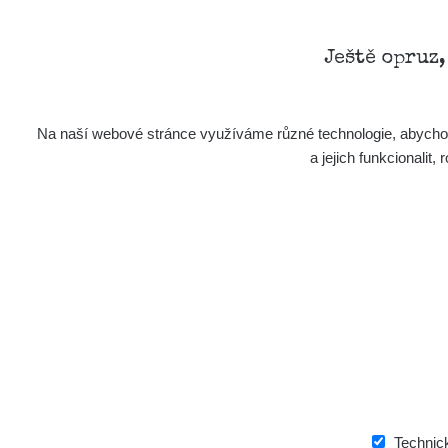
Ještě opruz
Na naší webové stránce využíváme různé technologie, abychom 
a jejich funkcionali
0.01 - 0.06 µSv/h
Technic