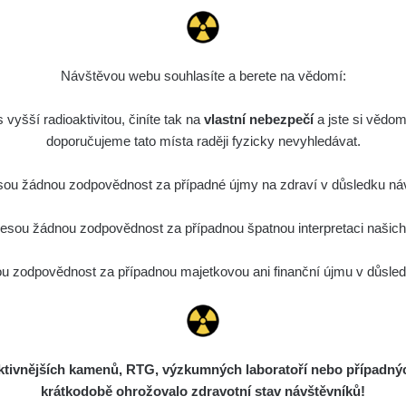
0.05
0.02
µSv/h
µSv/h
Návštěvou webu souhlasíte a berete na vědomí:
vyšší radioaktivitou, činíte tak na
vlastní nebezpečí
a jste si vědom
doporučujeme tato místa raději fyzicky nevyhledávat.
26.7
1.76
µSv/h
µSv/h
ou žádnou zodpovědnost za případné újmy na zdraví v důsledku náv
sou žádnou zodpovědnost za případnou špatnou interpretaci našich d
 zodpovědnost za případnou majetkovou ani finanční újmu v důsledk
ivnějších kamenů, RTG, výzkumných laboratoří nebo případných 
0.05 - 0.19 µSv/h
0.05 - 0.15 
krátkodobě ohrožovalo zdravotní stav návštěvníků!