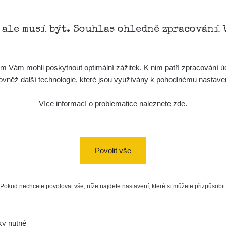
, ale musí být. Souhlas ohledně zpracování 
Vám mohli poskytnout optimální zážitek. K nim patří zpracování úd
t, rovněž další technologie, které jsou využívány k pohodlnému nastav
0.02 - 0.05 µSv/h
0.05 - 0.2 
Více informací o problematice naleznete
zde
.
Povolit vše
Pokud nechcete povolovat vše, níže najdete nastavení, které si můžete přizpůsobit
ky nutné