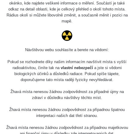
okénko, kde najdete veškeré informace o měření. Součástí je také
odkaz na detail oblasti, kde je celkový přehled o okolí tohoto místa.
0.1
0.09
Rádius okolí si můžete libovolně změnit, a současně měnit i pozici na
µSv/h
µSv/h
mapě.
Průsmyk Jvari, přírodní
úkaz ''venkovní jeskyně'' -
კობის ტრავერტინები, Jvari
Ropné naleziště
Pass Travertine Natural
Altlichenwarth
Monument
Návštěvou webu souhlasíte a berete na vědomí:
0.14
0.11
Pokud se rozhodnete díky našim informacím navštívit místa s vyšší
µSv/h
µSv/h
radioaktivitou, činíte tak na
vlastní nebezpečí
a jste si vědomi
biologických účinků a důsledků radiace. Pokud spíše tápete,
doporučujeme tato místa raději fyzicky nevyhledávat.
Muzeum Josifa Stalina v
Náhorní plošina Samcche-
Gori - იოსებ სტალინის
Džavachetie - სამცხე-
სახელმწიფო მუზეუმი
ჯავახეთი
Žhavá místa nenesou žádnou zodpovědnost za případné újmy na
zdraví v důsledku návštěvy těchto míst.
0.16
0.15
Žhavá místa nenesou žádnou zodpovědnost za případnou špatnou
µSv/h
µSv/h
interpretaci našich dat třetí stranou.
Žhavá místa nenesou žádnou zodpovědnost za případnou majetkovou
ani finanční újmu v důsledku zde interpretovaných dat.
Skalní město Vardzia -
Horký ramen Ekaterina -