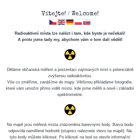
Vítejte! / Welcome!
Veškerou správu dat přesouváme na
Radioaktivní místa lze nalézt i tam, kde byste je nečekali!
https://mapa.zhavamista.cz
,
A proto jsme tady my, abychom vám o tom dali vědět!
správa dat na této adrese nemusí být již plně funkční.
Děkujeme za pochopení.
Děláme občanská měření a prezentaci zajímavých míst s potenciálně
zvýšenou radioaktivitou.
Profil: Vít Cenek
Vše co změříme, zanášíme do mapy. Většinou přikládáme fotografie,
které vám umožní přímo vidět místo, kde jsme měřili a nově i základní
spektrometrie.
Počet měření:
83
Počet publikovaných míst:
80
Počet měřených cest:
326
Poslední aktivita:
29. 7. 2026
Na mapě jsou měřená místa znázorněna barevnými body. Barva bodu
odpovídá naměřené hodnotě (stupnici naleznete vlevo na mapě). Na
tyto body můžete kliknout. Po kliknutí na bod se otevře informační
Poslední přidaná místa
Všechna místa >>