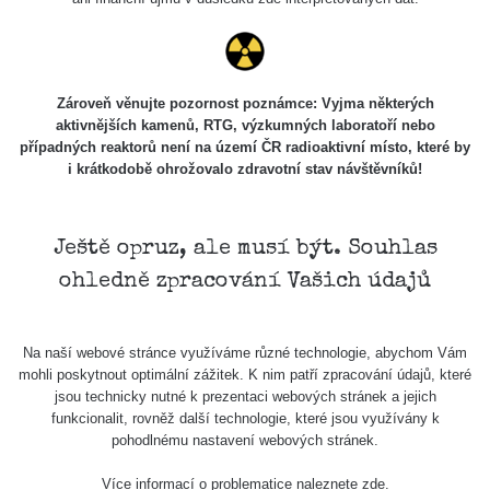
ვარძია
ბორჯომის მინერალური წყალი
0.06
0.15
µSv/h
µSv/h
Zároveň věnujte pozornost poznámce: Vyjma některých
aktivnějších kamenů, RTG, výzkumných laboratoří nebo
případných reaktorů není na území ČR radioaktivní místo, které by
i krátkodobě ohrožovalo zdravotní stav návštěvníků!
Radiostacja Gliwicka
Kopalnia Guido
Ještě opruz, ale musí být. Souhlas
29
0.151
µSv/h
µSv/h
ohledně zpracování Vašich údajů
Na naší webové stránce využíváme různé technologie, abychom Vám
Ytterby gruva
Gama a Rn anomálie Runářov
mohli poskytnout optimální zážitek. K nim patří zpracování údajů, které
jsou technicky nutné k prezentaci webových stránek a jejich
funkcionalit, rovněž další technologie, které jsou využívány k
Poslední přidané mapy
Všechny cesty >>
pohodlnému nastavení webových stránek.
Cesta -
Cesta -
Cesta -
Cesta -
Více informací o problematice naleznete
zde
.
24.5.2026
22.5.2026
10.5.2026
10.5.2026