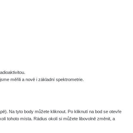
 nás
Podpořte nás
Studnice
Kontakt
Přihlásit
polek Žhavá Místa z. s.
Akce
Stanovy spolku
Tipy a rady
Členství ve spolku
Návody a manuály
Statutární orgán
Zajímavosti
dioaktivitou.
h
Experimenty
me měřili a nově i základní spektrometrie.
Videa
. Na tyto body můžete kliknout. Po kliknutí na bod se otevře
olí tohoto místa. Rádius okolí si můžete libovolně změnit, a