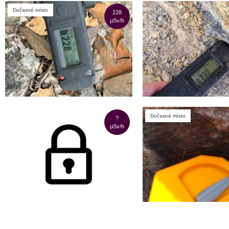
Dočasné místo
228
µSv/h
Dočasné místo
?
µSv/h