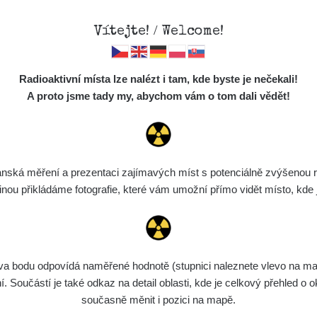
Vítejte! / Welcome!
Mapa
Měření
Lidé
O
Radioaktivní místa lze nalézt i tam, kde byste je nečekali!
Místa
S
A proto jsme tady my, abychom vám o tom dali vědět!
edaný výraz
Cesty
Předměty
Monitoring
ská měření a prezentaci zajímavých míst s potenciálně zvýšenou ra
-
μSv/
Spektra
u přikládáme fotografie, které vám umožní přímo vidět místo, kde js
Výběr dozimetru
Zobrazit
Půjčovna
bodu odpovídá naměřené hodnotě (stupnici naleznete vlevo na mapě)
Součástí je také odkaz na detail oblasti, kde je celkový přehled o ok
Místa která možná znáte
současně měnit i pozici na mapě.