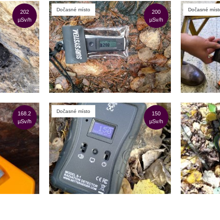
Dočasné místo
Dočasné míst
202
200
µSv/h
µSv/h
Dočasné místo
168.2
150
µSv/h
µSv/h