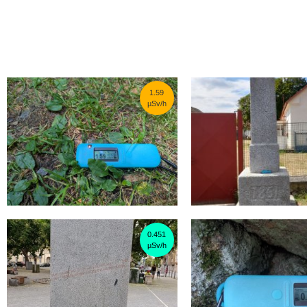
1.59
µSv/h
0.451
µSv/h