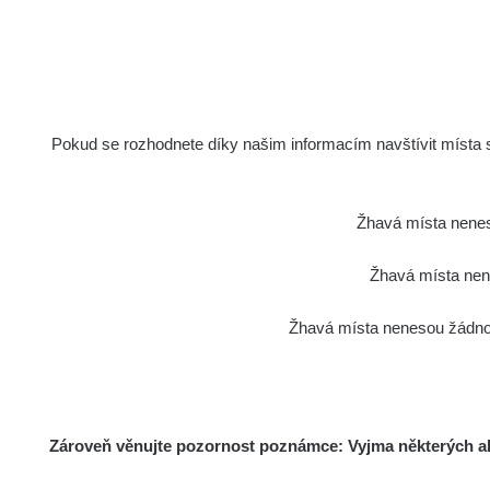
0.123
µSv/h
Pokud se rozhodnete díky našim informacím navštívit místa s 
Žhavá místa nenes
Žhavá místa nene
0.18
µSv/h
Žhavá místa nenesou žádnou
Zároveň věnujte pozornost poznámce: Vyjma některých akt