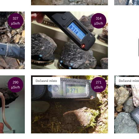
327
314
µSv/h
µSv/h
Dočasné místo
Dočasné míst
290
271
µSv/h
µSv/h