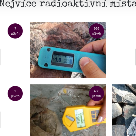
Nejvíce radioaktivní míst
?
999
µSv/h
µSv/h
?
488
µSv/h
µSv/h