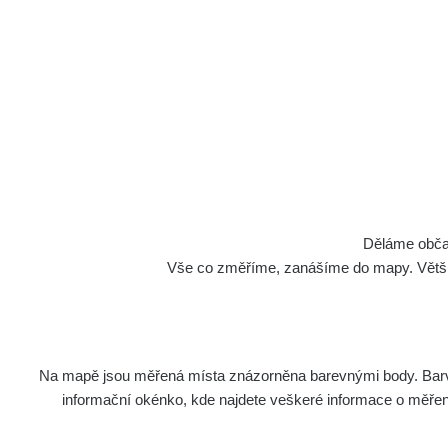
Hl
Děláme občan
Vše co změříme, zanášíme do mapy. Většino
Na mapě jsou měřená místa znázorněna barevnými body. Barva 
informační okénko, kde najdete veškeré informace o měření. 