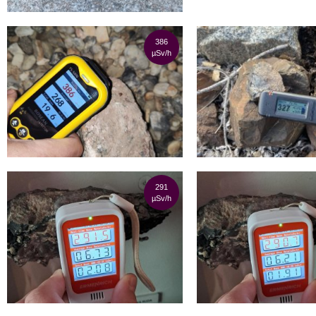
386
µSv/h
291
µSv/h