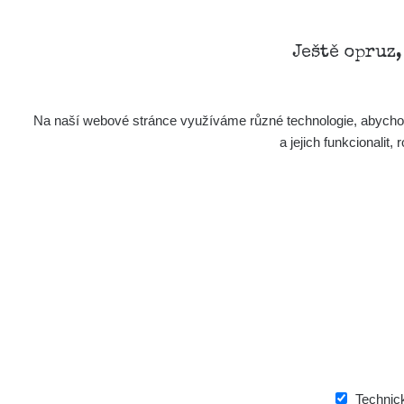
0.719
µSv/h
Ještě opruz
Na naší webové stránce využíváme různé technologie, abychom 
a jejich funkcionali
291
µSv/h
0.703
Technic
µSv/h