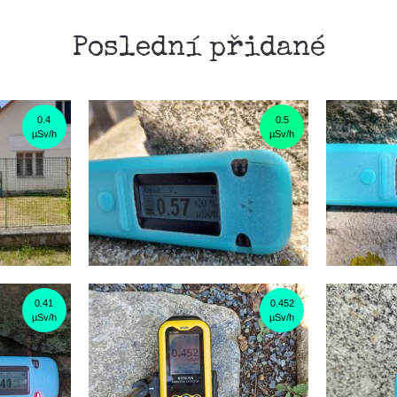
Poslední přidané
0.4
0.5
µSv/h
µSv/h
0.41
0.452
µSv/h
µSv/h