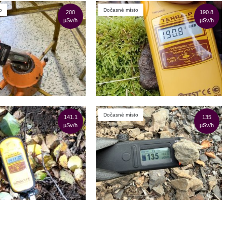
o
Dočasné místo
200
190.8
µSv/h
µSv/h
Dočasné místo
141.1
135
µSv/h
µSv/h