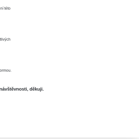
ní této
tlivých
2.65
0.43
µSv/h
µSv/h
formou.
návštěvnosti, děkuji.