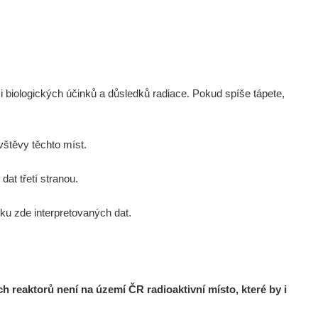
0.238
0.173
µSv/h
µSv/h
i biologických účinků a důsledků radiace. Pokud spíše tápete,
štěvy těchto míst.
at třetí stranou.
0.09
3
µSv/h
µSv/h
u zde interpretovaných dat.
reaktorů není na území ČR radioaktivní místo, které by i