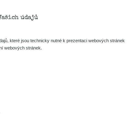
0.131
0.438
µSv/h
µSv/h
Vašich údajů
ajů, které jsou technicky nutné k prezentaci webových stránek
ení webových stránek.
0.118
0.149
µSv/h
µSv/h
.
0.44
0.067
µSv/h
µSv/h