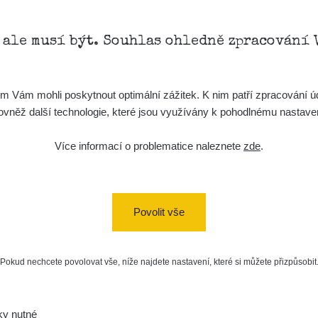
0.155
0.31
µSv/h
µSv/h
, ale musí být. Souhlas ohledně zpracování 
Vám mohli poskytnout optimální zážitek. K nim patří zpracování úd
t, rovněž další technologie, které jsou využívány k pohodlnému nastav
Více informací o problematice naleznete
zde
.
0.141
0.234
µSv/h
µSv/h
Povolit vše
Pokud nechcete povolovat vše, níže najdete nastavení, které si můžete přizpůsobit
0.108
0.126
ky nutné
µSv/h
µSv/h