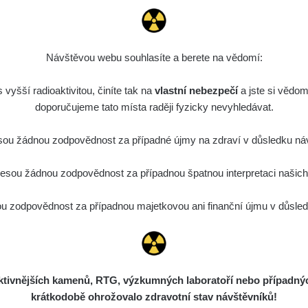
0.23
1.51
µSv/h
µSv/h
Návštěvou webu souhlasíte a berete na vědomí:
vyšší radioaktivitou, činíte tak na
vlastní nebezpečí
a jste si vědom
doporučujeme tato místa raději fyzicky nevyhledávat.
ou žádnou zodpovědnost za případné újmy na zdraví v důsledku náv
sou žádnou zodpovědnost za případnou špatnou interpretaci našich d
0.076
3.685
µSv/h
µSv/h
 zodpovědnost za případnou majetkovou ani finanční újmu v důsledk
ivnějších kamenů, RTG, výzkumných laboratoří nebo případných 
krátkodobě ohrožovalo zdravotní stav návštěvníků!