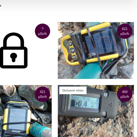
a
?
621
µSv/h
µSv/h
Dočasné místo
421
400
µSv/h
µSv/h