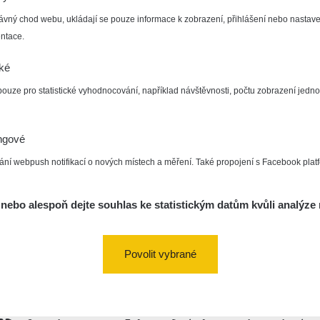
ávný chod webu, ukládají se pouze informace k zobrazení, přihlášení nebo nastave
ntace.
cké
pouze pro statistické vyhodnocování, například návštěvnosti, počtu zobrazení jedno
0.163
0.118
ngové
µSv/h
µSv/h
ání webpush notifikací o nových místech a měření. Také propojení s Facebook plat
nebo alespoň dejte souhlas ke statistickým datům kvůli analýze 
Povolit vybrané