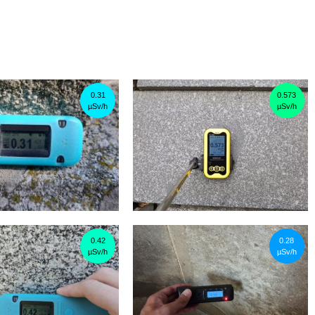
0.31
0.573
µSv/h
µSv/h
0.42
0.28
µSv/h
µSv/h