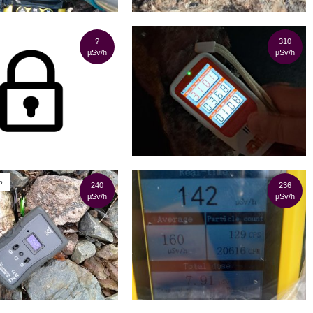
?
310
µSv/h
µSv/h
o
240
236
µSv/h
µSv/h