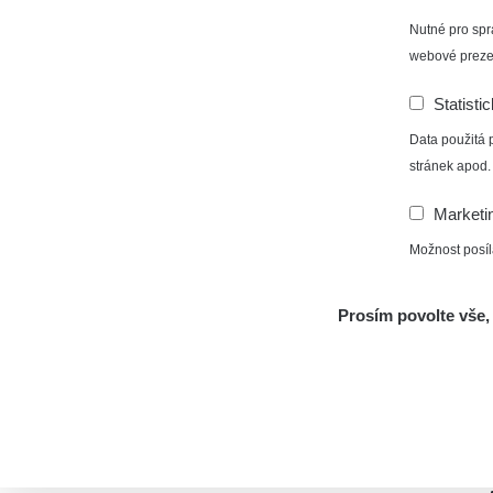
Nutné pro spr
webové preze
Statisti
Data použitá 
stránek apod.
0.15
Marketi
µSv/h
Možnost posíl
Prosím povolte vše, 