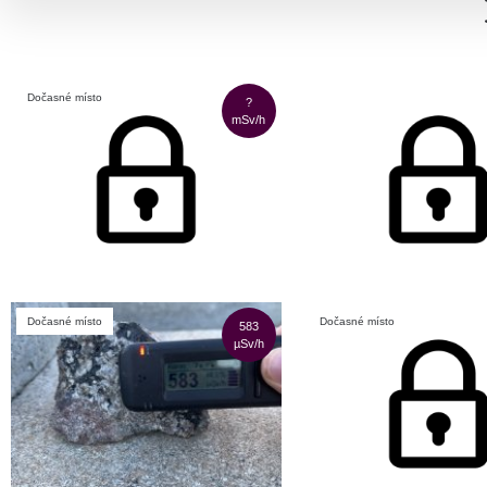
Dočasné místo
?
mSv/h
Dočasné místo
Dočasné místo
583
µSv/h