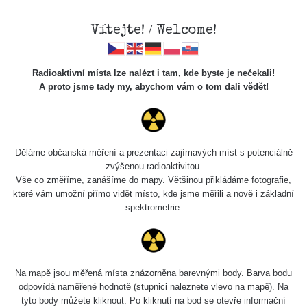
Vítejte! / Welcome!
Radioaktivní místa lze nalézt i tam, kde byste je nečekali!
A proto jsme tady my, abychom vám o tom dali vědět!
Spektra
Děláme občanská měření a prezentaci zajímavých míst s potenciálně
zvýšenou radioaktivitou.
Vyhledat
Vše co změříme, zanášíme do mapy. Většinou přikládáme fotografie,
které vám umožní přímo vidět místo, kde jsme měřili a nově i základní
spektrometrie.
pag
1 / 6
1
2
3
4
5
»
Délka
Na mapě jsou měřená místa znázorněna barevnými body. Barva bodu
Název
Zařízení
Datum měření
měření
odpovídá naměřené hodnotě (stupnici naleznete vlevo na mapě). Na
tyto body můžete kliknout. Po kliknutí na bod se otevře informační