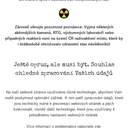
102
Knoflíky z
RadiaCode
19. 3. 2026
uranového
38040 s
101 (bez
20:49:02
skla
kompenzace)
Zároveň věnujte pozornost poznámce: Vyjma některých
aktivnějších kamenů, RTG, výzkumných laboratoří nebo
Doma v
případných reaktorů není na území ČR radioaktivní místo, které by
Seredi (Byt
3369600
RadiaCode
15. 2. 2026
i krátkodobě ohrožovalo zdravotní stav návštěvníků!
na 3
s
102
11:36:37
poschodí)
Buzola
Ještě opruz, ale musí být. Souhlas
vz.53
RadiaCode
14. 2. 2026
8479 s
Radium
102
17:27:27
ohledně zpracování Vašich údajů
paint
Let z
RadiaCode
19. 1. 2026
2211 s
Na naší webové stránce využíváme různé technologie, abychom Vám
Palerma
102
22:17:45
mohli poskytnout optimální zážitek. K nim patří zpracování údajů, které
jsou technicky nutné k prezentaci webových stránek a jejich
Radiobaryt.
funkcionalit, rovněž další technologie, které jsou využívány k
Lahošť
RadiaCode
19. 12. 2025
600 s
pohodlnému nastavení webových stránek.
(Jeníkov) -
102
17:39:29
Velký
Více informací o problematice naleznete
zde
.