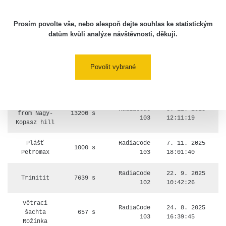
600 s
Olsi
103
12:32:00
Prosím povolte vše, nebo alespoň dejte souhlas ke statistickým
Uraninite
datům kvůli analýze návštěvnosti, děkuji.
from
RadiaCode
8. 11. 2025
3600 s
Příbram #2
103
12:17:15
dump
Povolit vybrané
Adrianov
RadiaCode
8. 11. 2025
1380 s
compass
103
12:14:12
Cheralite
RadiaCode
8. 11. 2025
from Nagy-
13200 s
103
12:11:19
Kopasz hill
Plášť
RadiaCode
7. 11. 2025
1000 s
Petromax
103
18:01:40
RadiaCode
22. 9. 2025
Trinitit
7639 s
102
10:42:26
Větrací
RadiaCode
24. 8. 2025
šachta
657 s
103
16:39:45
Rožínka