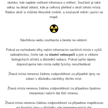
okénko, kde najdete veškeré informace o měření. Součástí je také
Síran
27. 7. 2026
s
RAYSID
draselný
14:49:59
odkaz na detail oblasti, kde je celkový přehled o okolí tohoto místa.
Rádius okolí si můžete libovolně změnit, a současně měnit i pozici na
Wolfram
mapě.
RadiaCode
23. 7. 2026
Thorioum 4%
7695 s
103
12:57:19
elektrody
Wolfram
RadiaCode
23. 7. 2026
Thorioum 4%
13000 s
Návštěvou webu souhlasíte a berete na vědomí:
103
12:53:06
elektrody
Pokud se rozhodnete díky našim informacím navštívit místa s vyšší
Hodinky
RadiaCode
3. 5. 2026
radioaktivitou, činíte tak na
vlastní nebezpečí
a jste si vědomi
12600 s
Moskva
102
08:13:02
biologických účinků a důsledků radiace. Pokud spíše tápete,
doporučujeme tato místa raději fyzicky nevyhledávat.
Olympus
RadiaCode
16. 4. 2026
29 s
Vanta 2023
102
15:18:48
Žhavá místa nenesou žádnou zodpovědnost za případné újmy na
zdraví v důsledku návštěvy těchto míst.
Am241 -
RadiaCode
8. 4. 2026
Radiacode
13 s
Žhavá místa nenesou žádnou zodpovědnost za případnou špatnou
102
21:27:03
102
interpretaci našich dat třetí stranou.
Am241 -
Žhavá místa nenesou žádnou zodpovědnost za případnou majetkovou
RadiaCode
1. 4. 2026
Radiacode
13 s
102
08:33:30
ani finanční újmu v důsledku zde interpretovaných dat.