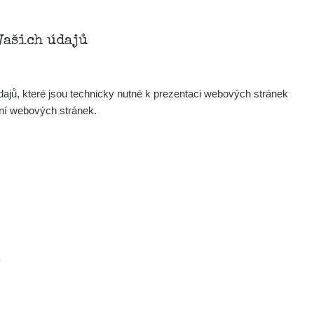
Zobrazit
Porovnat
Vašich údajů
Zobrazit
Porovnat
ajů, které jsou technicky nutné k prezentaci webových stránek
ení webových stránek.
Zobrazit
Porovnat
Zobrazit
Porovnat
Zobrazit
Porovnat
:04
Zobrazit
Porovnat
.
Zobrazit
Porovnat
.com