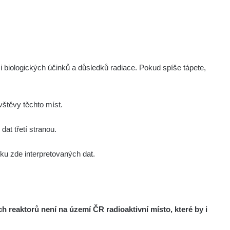
Zobrazit
Porovnat
.cz
Zobrazit
Porovnat
i biologických účinků a důsledků radiace. Pokud spíše tápete,
Zobrazit
Porovnat
Zobrazit
Porovnat
štěvy těchto míst.
at třetí stranou.
Zobrazit
Porovnat
u zde interpretovaných dat.
Zobrazit
Porovnat
Zobrazit
Porovnat
reaktorů není na území ČR radioaktivní místo, které by i
Zobrazit
Porovnat
om