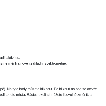
 nás
Podpořte nás
Studnice
Kontakt
Přihlásit
polek Žhavá Místa z. s.
Akce
Stanovy spolku
Tipy a rady
Členství ve spolku
Návody a manuály
Statutární orgán
Zajímavosti
dioaktivitou.
Experimenty
me měřili a nově i základní spektrometrie.
Videa
pagination.nextP
1 / 6
1
2
3
4
5
»
. Na tyto body můžete kliknout. Po kliknutí na bod se otevře
olí tohoto místa. Rádius okolí si můžete libovolně změnit, a
Akce