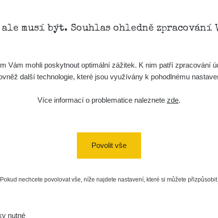
kompenzace)
20:49:02
15. 2. 2026
RadiaCode 102
Carpathian
, ale musí být. Souhlas ohledně zpracování 
11:36:37
14. 2. 2026
RadiaCode 102
Carpathian
17:27:27
Vám mohli poskytnout optimální zážitek. K nim patří zpracování úd
t, rovněž další technologie, které jsou využívány k pohodlnému nastav
19. 1. 2026
RadiaCode 102
zeagle
22:17:45
Více informací o problematice naleznete
zde
.
nitit
19. 12. 2025
RadiaCode 102
Kyklop
17:39:29
ec.
Počet kanálů spektra: 1024
12. 12. 2025
RadiaCode 102
zeagle
Povolit vše
102
Datum měření: 13. 4. 2024 00
12:45:43
12. 12. 2025
RadiaCode 102
zeagle
12:40:52
Pokud nechcete povolovat vše, níže najdete nastavení, které si můžete přizpůsobit
8. 12. 2025
RadiaCode 102
jan.hamouz@gmail
18:54:25
ky nutné