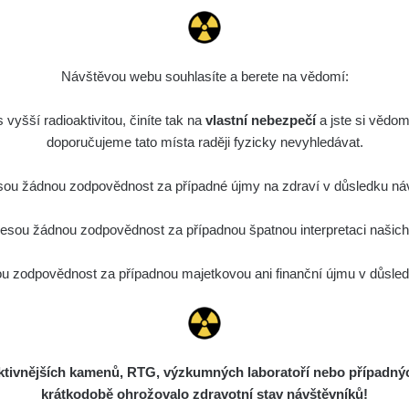
27. 7. 2026
RAYSID
bartap123@seznam
14:49:59
23. 7. 2026
RadiaCode 103
Kernon
Návštěvou webu souhlasíte a berete na vědomí:
12:57:19
vyšší radioaktivitou, činíte tak na
23. 7. 2026
vlastní nebezpečí
Kernon
a jste si vědom
RadiaCode 103
12:53:06
(vlastní)
doporučujeme tato místa raději fyzicky nevyhledávat.
3. 5. 2026
RadiaCode 102
Petnek
ou žádnou zodpovědnost za případné újmy na zdraví v důsledku náv
08:13:02
sou žádnou zodpovědnost za případnou špatnou interpretaci našich d
16. 4. 2026
RadiaCode 102
Petnek
15:18:48
 zodpovědnost za případnou majetkovou ani finanční újmu v důsledk
8. 4. 2026
RadiaCode 102
21:27:03
1. 4. 2026
RadiaCode 102
Kyklop
08:33:30
ivnějších kamenů, RTG, výzkumných laboratoří nebo případných 
RadiaCode 101 (bez
krátkodobě ohrožovalo zdravotní stav návštěvníků!
19. 3. 2026
odklizec@gmail.c