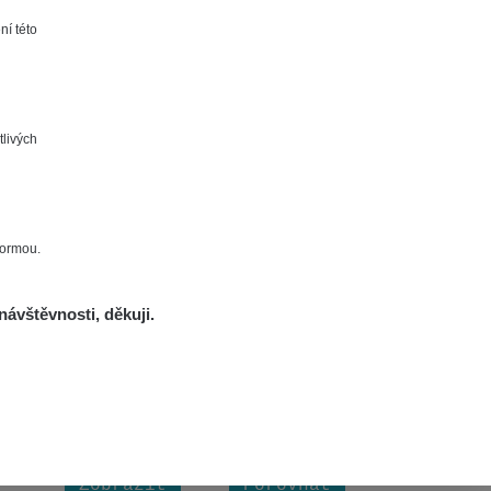
Zobrazit
Porovnat
ní této
Zobrazit
Porovnat
tlivých
Zobrazit
Porovnat
Zobrazit
Porovnat
formou.
720
762
678
Zobrazit
Porovnat
návštěvnosti, děkuji.
Zobrazit
Porovnat
Zobrazit
Porovnat
Zobrazit
Porovnat