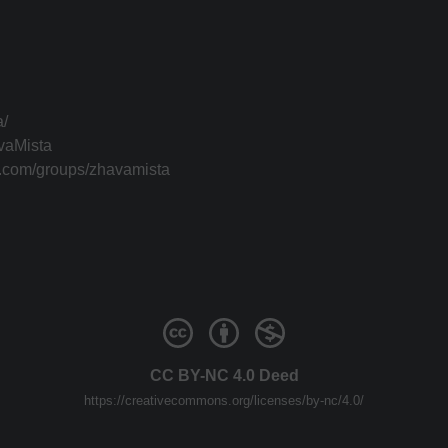
a/
vaMista
k.com/groups/zhavamista
CC BY-NC 4.0 Deed
https://creativecommons.org/licenses/by-nc/4.0/