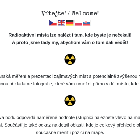
Vítejte! / Welcome!
Mapa
Měření
Lidé
O
Radioaktivní místa lze nalézt i tam, kde byste je nečekali!
Místa
S
A proto jsme tady my, abychom vám o tom dali vědět!
Cesty
Předměty
Monitoring
ská měření a prezentaci zajímavých míst s potenciálně zvýšenou ra
Vyhledat
Spektra
u přikládáme fotografie, které vám umožní přímo vidět místo, kde js
Výběr dozimetru
Půjčovna
bodu odpovídá naměřené hodnotě (stupnici naleznete vlevo na mapě)
Součástí je také odkaz na detail oblasti, kde je celkový přehled o ok
Zařízení
Datum měření
Vložil
současně měnit i pozici na mapě.