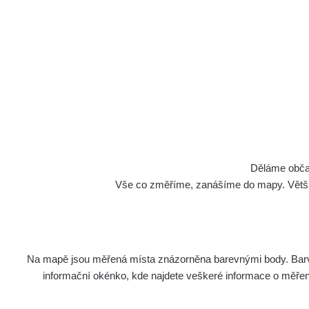
Spektra
Děláme občan
Vše co změříme, zanášíme do mapy. Většino
Na mapě jsou měřená místa znázorněna barevnými body. Barva 
Délka
informační okénko, kde najdete veškeré informace o měření. 
Název
měření