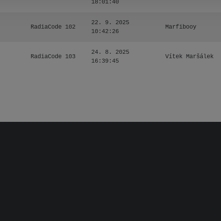
18:01:40
22. 9. 2025
RadiaCode 102
Marfibooy
10:42:26
24. 8. 2025
RadiaCode 103
Vítek Maršálek
16:39:45