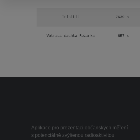
Trinitit
7639 s
Větrací šachta Rožínka
657 s
Aplikace pro prezentaci občanských měření
s potenciálně zvýšenou radioaktivitou.