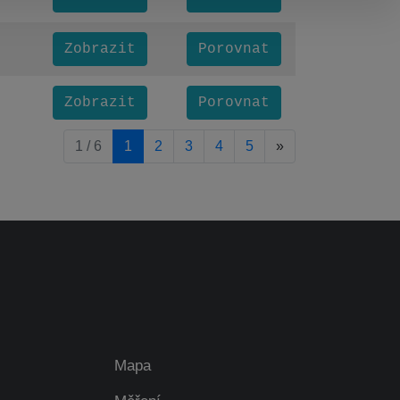
Zobrazit
Porovnat
Zobrazit
Porovnat
pagination.nextP
1 / 6
1
2
3
4
5
»
Mapa