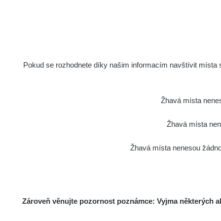
Síran draselný
s
Wolfram Thorioum 4%
7695 s
elektrody
Pokud se rozhodnete díky našim informacím navštívit místa s 
Wolfram Thorioum 4%
13000 s
elektrody
Hodinky Moskva
12600 s
Žhavá místa nenes
Žhavá místa nene
Olympus Vanta 2023
29 s
Žhavá místa nenesou žádnou
Am241 - Radiacode 102
13 s
Am241 - Radiacode 102
13 s
Zároveň věnujte pozornost poznámce: Vyjma některých akt
Knoflíky z uranového skla
38040 s