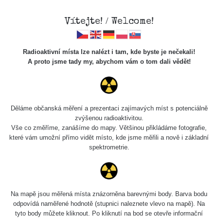
Vítejte! / Welcome!
Radioaktivní místa lze nalézt i tam, kde byste je nečekali!
A proto jsme tady my, abychom vám o tom dali vědět!
Spektra
Děláme občanská měření a prezentaci zajímavých míst s potenciálně
zvýšenou radioaktivitou.
Vyhledat
Vše co změříme, zanášíme do mapy. Většinou přikládáme fotografie,
které vám umožní přímo vidět místo, kde jsme měřili a nově i základní
spektrometrie.
pag
1 / 6
1
2
3
4
5
»
Délka
Na mapě jsou měřená místa znázorněna barevnými body. Barva bodu
Název
Zařízení
Datum měření
měření
odpovídá naměřené hodnotě (stupnici naleznete vlevo na mapě). Na
tyto body můžete kliknout. Po kliknutí na bod se otevře informační