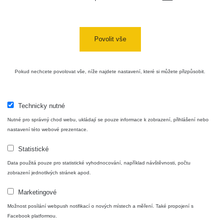
uranové
RadiaCode
12. 12. 2025
487 s
sklo
102
12:45:43
Am-241 -
Povolit vše
RadiaCode
12. 12. 2025
kouřový
1494 s
102
12:40:52
detektor
Pokud nechcete povolovat vše, níže najdete nastavení, které si můžete přizpůsobit.
RadiaCode
8. 12. 2025
464 s
102
18:54:25
Maďarská
Technicky nutné
lidová
RadiaCode
29. 11. 2025
3600 s
Nutné pro správný chod webu, ukládají se pouze informace k zobrazení, přihlášení nebo
umělecká
103
21:19:17
nastavení této webové prezentace.
keramika
Statistické
French
RadiaCode
29. 11. 2025
Spektrum - Sklenice uranu
Travel
3600 s
103
21:13:55
Data použitá pouze pro statistické vyhodnocování, například návštěvnosti, počtu
Clock
zobrazení jednotlivých stránek apod.
Délka měření: 2289 sec.
Luxor Gas
RadiaCode
21. 11. 2025
Marketingové
3600 s
Mantle
103
18:45:17
Počet kanálů spektra: 1024
Možnost posílání webpush notifikací o nových místech a měření. Také propojení s
Zařízení: RadiaCode 102
Facebook platformou.
Uranite -
RadiaCode
9. 11. 2025