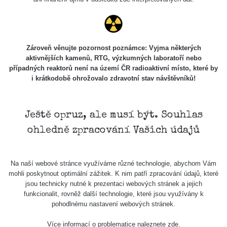
102
Knoflíky z
RadiaCode
19. 3. 2026
uranového
38040 s
101 (bez
20:49:02
skla
kompenzace)
Zároveň věnujte pozornost poznámce: Vyjma některých
aktivnějších kamenů, RTG, výzkumných laboratoří nebo
Doma v
případných reaktorů není na území ČR radioaktivní místo, které by
Seredi (Byt
3369600
RadiaCode
15. 2. 2026
i krátkodobě ohrožovalo zdravotní stav návštěvníků!
na 3
s
102
11:36:37
poschodí)
Buzola
Ještě opruz, ale musí být. Souhlas
vz.53
RadiaCode
14. 2. 2026
8479 s
Radium
102
17:27:27
ohledně zpracování Vašich údajů
paint
Let z
RadiaCode
19. 1. 2026
2211 s
Na naší webové stránce využíváme různé technologie, abychom Vám
Palerma
102
22:17:45
mohli poskytnout optimální zážitek. K nim patří zpracování údajů, které
jsou technicky nutné k prezentaci webových stránek a jejich
Radiobaryt.
funkcionalit, rovněž další technologie, které jsou využívány k
Lahošť
RadiaCode
19. 12. 2025
600 s
pohodlnému nastavení webových stránek.
(Jeníkov) -
102
17:39:29
Velký
Více informací o problematice naleznete
zde
.