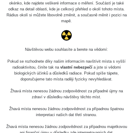
okénko, kde najdete veškeré informace o měření. Součástí je také
Síran
27. 7. 2026
s
RAYSID
draselný
14:49:59
odkaz na detail oblasti, kde je celkový přehled o okolí tohoto místa.
Rádius okolí si můžete libovolně změnit, a současně měnit i pozici na
Wolfram
mapě.
RadiaCode
23. 7. 2026
Thorioum 4%
7695 s
103
12:57:19
elektrody
Wolfram
RadiaCode
23. 7. 2026
Thorioum 4%
13000 s
Návštěvou webu souhlasíte a berete na vědomí:
103
12:53:06
elektrody
Pokud se rozhodnete díky našim informacím navštívit místa s vyšší
Hodinky
RadiaCode
3. 5. 2026
radioaktivitou, činíte tak na
vlastní nebezpečí
a jste si vědomi
12600 s
Moskva
102
08:13:02
biologických účinků a důsledků radiace. Pokud spíše tápete,
doporučujeme tato místa raději fyzicky nevyhledávat.
Olympus
RadiaCode
16. 4. 2026
29 s
Vanta 2023
102
15:18:48
Žhavá místa nenesou žádnou zodpovědnost za případné újmy na
zdraví v důsledku návštěvy těchto míst.
Am241 -
RadiaCode
8. 4. 2026
Radiacode
13 s
Žhavá místa nenesou žádnou zodpovědnost za případnou špatnou
102
21:27:03
102
interpretaci našich dat třetí stranou.
Am241 -
Žhavá místa nenesou žádnou zodpovědnost za případnou majetkovou
RadiaCode
1. 4. 2026
Radiacode
13 s
102
08:33:30
ani finanční újmu v důsledku zde interpretovaných dat.