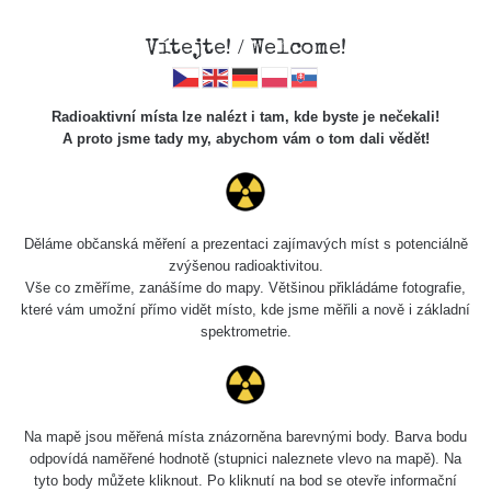
Vítejte! / Welcome!
Radioaktivní místa lze nalézt i tam, kde byste je nečekali!
A proto jsme tady my, abychom vám o tom dali vědět!
Spektra
Děláme občanská měření a prezentaci zajímavých míst s potenciálně
zvýšenou radioaktivitou.
Vyhledat
Vše co změříme, zanášíme do mapy. Většinou přikládáme fotografie,
které vám umožní přímo vidět místo, kde jsme měřili a nově i základní
spektrometrie.
pag
1 / 6
1
2
3
4
5
»
Délka
Na mapě jsou měřená místa znázorněna barevnými body. Barva bodu
Název
Zařízení
Datum měření
měření
odpovídá naměřené hodnotě (stupnici naleznete vlevo na mapě). Na
tyto body můžete kliknout. Po kliknutí na bod se otevře informační