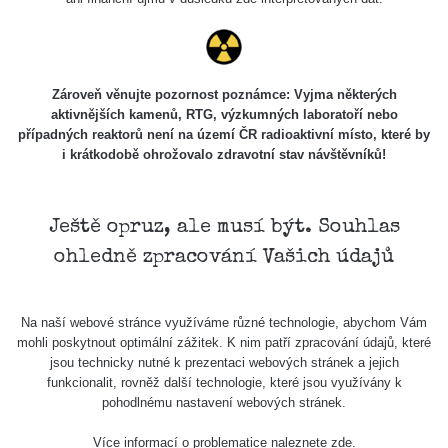
102
Knoflíky z
RadiaCode
19. 3. 2026
uranového
38040 s
101 (bez
20:49:02
skla
kompenzace)
Zároveň věnujte pozornost poznámce: Vyjma některých
aktivnějších kamenů, RTG, výzkumných laboratoří nebo
Doma v
případných reaktorů není na území ČR radioaktivní místo, které by
Seredi (Byt
3369600
RadiaCode
15. 2. 2026
i krátkodobě ohrožovalo zdravotní stav návštěvníků!
na 3
s
102
11:36:37
poschodí)
Buzola
Ještě opruz, ale musí být. Souhlas
vz.53
RadiaCode
14. 2. 2026
8479 s
Radium
102
17:27:27
ohledně zpracování Vašich údajů
paint
Let z
RadiaCode
19. 1. 2026
2211 s
Na naší webové stránce využíváme různé technologie, abychom Vám
Palerma
102
22:17:45
mohli poskytnout optimální zážitek. K nim patří zpracování údajů, které
jsou technicky nutné k prezentaci webových stránek a jejich
Radiobaryt.
funkcionalit, rovněž další technologie, které jsou využívány k
Lahošť
RadiaCode
19. 12. 2025
600 s
pohodlnému nastavení webových stránek.
(Jeníkov) -
102
17:39:29
Velký
Více informací o problematice naleznete
zde
.