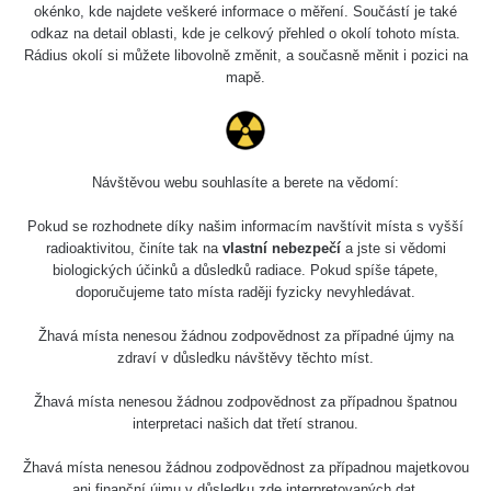
okénko, kde najdete veškeré informace o měření. Součástí je také
Síran
27. 7. 2026
s
RAYSID
draselný
14:49:59
odkaz na detail oblasti, kde je celkový přehled o okolí tohoto místa.
Rádius okolí si můžete libovolně změnit, a současně měnit i pozici na
Wolfram
mapě.
RadiaCode
23. 7. 2026
Thorioum 4%
7695 s
103
12:57:19
elektrody
Wolfram
RadiaCode
23. 7. 2026
Thorioum 4%
13000 s
Návštěvou webu souhlasíte a berete na vědomí:
103
12:53:06
elektrody
Pokud se rozhodnete díky našim informacím navštívit místa s vyšší
Hodinky
RadiaCode
3. 5. 2026
radioaktivitou, činíte tak na
vlastní nebezpečí
a jste si vědomi
12600 s
Moskva
102
08:13:02
biologických účinků a důsledků radiace. Pokud spíše tápete,
doporučujeme tato místa raději fyzicky nevyhledávat.
Olympus
RadiaCode
16. 4. 2026
29 s
Vanta 2023
102
15:18:48
Žhavá místa nenesou žádnou zodpovědnost za případné újmy na
zdraví v důsledku návštěvy těchto míst.
Am241 -
RadiaCode
8. 4. 2026
Radiacode
13 s
Žhavá místa nenesou žádnou zodpovědnost za případnou špatnou
102
21:27:03
102
interpretaci našich dat třetí stranou.
Am241 -
Žhavá místa nenesou žádnou zodpovědnost za případnou majetkovou
RadiaCode
1. 4. 2026
Radiacode
13 s
102
08:33:30
ani finanční újmu v důsledku zde interpretovaných dat.