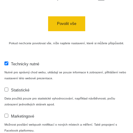
uranové
RadiaCode
12. 12. 2025
487 s
sklo
102
12:45:43
Am-241 -
Povolit vše
RadiaCode
12. 12. 2025
kouřový
1494 s
102
12:40:52
detektor
Pokud nechcete povolovat vše, níže najdete nastavení, které si můžete přizpůsobit.
RadiaCode
8. 12. 2025
464 s
102
18:54:25
Maďarská
Technicky nutné
lidová
RadiaCode
29. 11. 2025
3600 s
Nutné pro správný chod webu, ukládají se pouze informace k zobrazení, přihlášení nebo
umělecká
103
21:19:17
nastavení této webové prezentace.
keramika
Statistické
French
Spektrum - Buzola vz.53 Radium paint
RadiaCode
29. 11. 2025
Travel
3600 s
103
21:13:55
Data použitá pouze pro statistické vyhodnocování, například návštěvnosti, počtu
Clock
zobrazení jednotlivých stránek apod.
Luxor Gas
RadiaCode
21. 11. 2025
Délka měření: 8479 sec.
Marketingové
3600 s
Mantle
103
18:45:17
Počet kanálů spektra: 1024
Možnost posílání webpush notifikací o nových místech a měření. Také propojení s
Zařízení: RadiaCode 102
Facebook platformou.
Uranite -
RadiaCode
9. 11. 2025