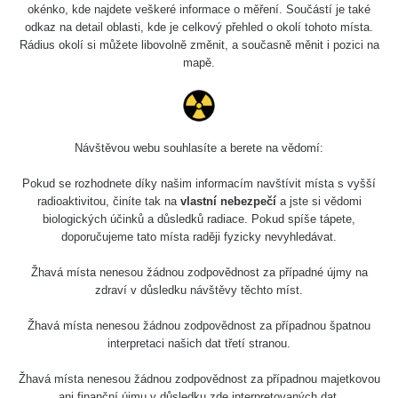
okénko, kde najdete veškeré informace o měření. Součástí je také
Síran
27. 7. 2026
s
RAYSID
draselný
14:49:59
odkaz na detail oblasti, kde je celkový přehled o okolí tohoto místa.
Rádius okolí si můžete libovolně změnit, a současně měnit i pozici na
Wolfram
mapě.
RadiaCode
23. 7. 2026
Thorioum 4%
7695 s
103
12:57:19
elektrody
Wolfram
RadiaCode
23. 7. 2026
Thorioum 4%
13000 s
Návštěvou webu souhlasíte a berete na vědomí:
103
12:53:06
elektrody
Pokud se rozhodnete díky našim informacím navštívit místa s vyšší
Hodinky
RadiaCode
3. 5. 2026
radioaktivitou, činíte tak na
vlastní nebezpečí
a jste si vědomi
12600 s
Moskva
102
08:13:02
biologických účinků a důsledků radiace. Pokud spíše tápete,
doporučujeme tato místa raději fyzicky nevyhledávat.
Olympus
RadiaCode
16. 4. 2026
29 s
Vanta 2023
102
15:18:48
Žhavá místa nenesou žádnou zodpovědnost za případné újmy na
zdraví v důsledku návštěvy těchto míst.
Am241 -
RadiaCode
8. 4. 2026
Radiacode
13 s
Žhavá místa nenesou žádnou zodpovědnost za případnou špatnou
102
21:27:03
102
interpretaci našich dat třetí stranou.
Am241 -
Žhavá místa nenesou žádnou zodpovědnost za případnou majetkovou
RadiaCode
1. 4. 2026
Radiacode
13 s
102
08:33:30
ani finanční újmu v důsledku zde interpretovaných dat.