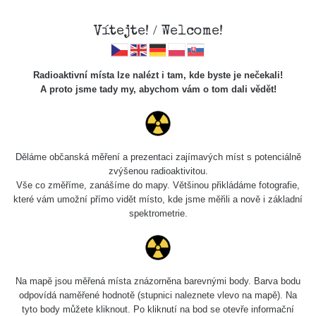
Vítejte! / Welcome!
Radioaktivní místa lze nalézt i tam, kde byste je nečekali!
A proto jsme tady my, abychom vám o tom dali vědět!
Spektra
Děláme občanská měření a prezentaci zajímavých míst s potenciálně
zvýšenou radioaktivitou.
Vyhledat
Vše co změříme, zanášíme do mapy. Většinou přikládáme fotografie,
které vám umožní přímo vidět místo, kde jsme měřili a nově i základní
spektrometrie.
pag
1 / 6
1
2
3
4
5
»
Délka
Na mapě jsou měřená místa znázorněna barevnými body. Barva bodu
Název
Zařízení
Datum měření
měření
odpovídá naměřené hodnotě (stupnici naleznete vlevo na mapě). Na
tyto body můžete kliknout. Po kliknutí na bod se otevře informační