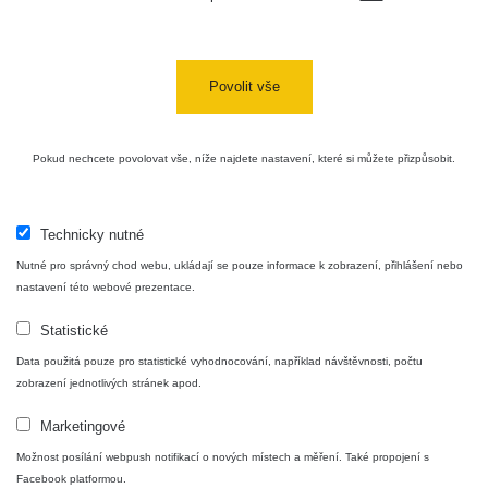
uranové
RadiaCode
12. 12. 2025
487 s
sklo
102
12:45:43
Am-241 -
Povolit vše
RadiaCode
12. 12. 2025
kouřový
1494 s
102
12:40:52
detektor
Pokud nechcete povolovat vše, níže najdete nastavení, které si můžete přizpůsobit.
RadiaCode
8. 12. 2025
464 s
102
18:54:25
Maďarská
Technicky nutné
lidová
RadiaCode
29. 11. 2025
3600 s
Nutné pro správný chod webu, ukládají se pouze informace k zobrazení, přihlášení nebo
umělecká
103
21:19:17
nastavení této webové prezentace.
keramika
Statistické
French
Spektrum - Quantum Pendant
RadiaCode
29. 11. 2025
Travel
3600 s
103
21:13:55
Data použitá pouze pro statistické vyhodnocování, například návštěvnosti, počtu
Clock
zobrazení jednotlivých stránek apod.
Luxor Gas
RadiaCode
21. 11. 2025
Délka měření: 202 sec.
Marketingové
3600 s
Mantle
103
18:45:17
Počet kanálů spektra: 256
Možnost posílání webpush notifikací o nových místech a měření. Také propojení s
Zařízení: RadiaCode 101 (bez kompenzace)
Facebook platformou.
Uranite -
RadiaCode
9. 11. 2025