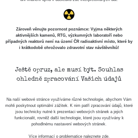
102
Knoflíky z
RadiaCode
19. 3. 2026
uranového
38040 s
101 (bez
20:49:02
skla
kompenzace)
Zároveň věnujte pozornost poznámce: Vyjma některých
aktivnějších kamenů, RTG, výzkumných laboratoří nebo
Doma v
případných reaktorů není na území ČR radioaktivní místo, které by
Seredi (Byt
3369600
RadiaCode
15. 2. 2026
i krátkodobě ohrožovalo zdravotní stav návštěvníků!
na 3
s
102
11:36:37
poschodí)
Buzola
Ještě opruz, ale musí být. Souhlas
vz.53
RadiaCode
14. 2. 2026
8479 s
Radium
102
17:27:27
ohledně zpracování Vašich údajů
paint
Let z
RadiaCode
19. 1. 2026
2211 s
Na naší webové stránce využíváme různé technologie, abychom Vám
Palerma
102
22:17:45
mohli poskytnout optimální zážitek. K nim patří zpracování údajů, které
jsou technicky nutné k prezentaci webových stránek a jejich
Radiobaryt.
funkcionalit, rovněž další technologie, které jsou využívány k
Lahošť
RadiaCode
19. 12. 2025
600 s
pohodlnému nastavení webových stránek.
(Jeníkov) -
102
17:39:29
Velký
Více informací o problematice naleznete
zde
.