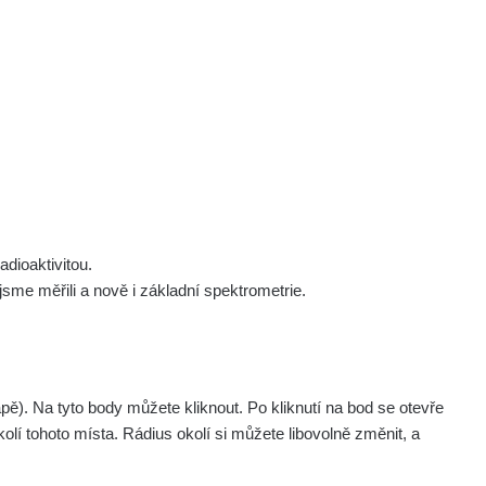
×
 nás
Podpořte nás
Studnice
Kontakt
Přihlásit
polek Žhavá Místa z. s.
Akce
Stanovy spolku
Tipy a rady
Členství ve spolku
Návody a manuály
Statutární orgán
Zajímavosti
dioaktivitou.
Experimenty
me měřili a nově i základní spektrometrie.
Videa
pagination.nextP
1 / 6
1
2
3
4
5
»
. Na tyto body můžete kliknout. Po kliknutí na bod se otevře
olí tohoto místa. Rádius okolí si můžete libovolně změnit, a
Akce