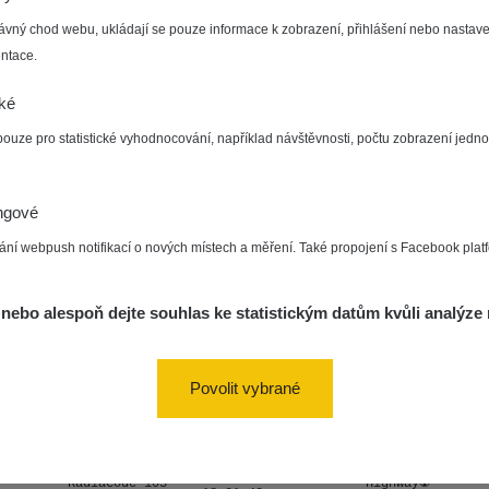
29. 11. 2025
RadiaCode 103
RadMinerals
ávný chod webu, ukládají se pouze informace k zobrazení, přihlášení nebo nastave
21:19:17
ntace.
29. 11. 2025
RadiaCode 103
RadMinerals
21:13:55
cké
pouze pro statistické vyhodnocování, například návštěvnosti, počtu zobrazení jedno
21. 11. 2025
RadiaCode 103
RadMinerals
18:45:17
ngové
9. 11. 2025
RadiaCode 103
HighWay☢️
12:32:00
ání webpush notifikací o nových místech a měření. Také propojení s Facebook plat
8. 11. 2025
RadiaCode 103
RadMinerals
12:17:15
nebo alespoň dejte souhlas ke statistickým datům kvůli analýze 
8. 11. 2025
RadiaCode 103
RadMinerals
12:14:12
Povolit vybrané
8. 11. 2025
RadiaCode 103
RadMinerals
12:11:19
7. 11. 2025
RadiaCode 103
HighWay☢️