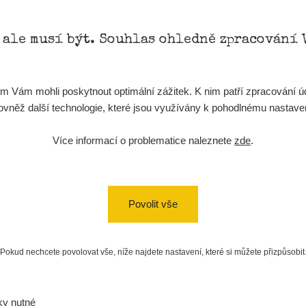
kompenzace)
20:49:02
15. 2. 2026
RadiaCode 102
Carpathian
, ale musí být. Souhlas ohledně zpracování 
11:36:37
14. 2. 2026
RadiaCode 102
Carpathian
17:27:27
Vám mohli poskytnout optimální zážitek. K nim patří zpracování úd
t, rovněž další technologie, které jsou využívány k pohodlnému nastav
19. 1. 2026
RadiaCode 102
zeagle
22:17:45
Více informací o problematice naleznete
zde
.
19. 12. 2025
RadiaCode 102
Kyklop
17:39:29
12. 12. 2025
RadiaCode 102
zeagle
Povolit vše
12:45:43
12. 12. 2025
RadiaCode 102
zeagle
12:40:52
Pokud nechcete povolovat vše, níže najdete nastavení, které si můžete přizpůsobit
8. 12. 2025
RadiaCode 102
jan.hamouz@gmail
18:54:25
ky nutné