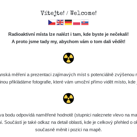
Vítejte! / Welcome!
Sdílení
Mapa
Měření
Lidé
O
Radioaktivní místa lze nalézt i tam, kde byste je nečekali!
ociální sítě
Místa
S
A proto jsme tady my, abychom vám o tom dali vědět!
dílet na FB
Cesty
Předměty
ód pro vložení
Monitoring
ská měření a prezentaci zajímavých míst s potenciálně zvýšenou ra
Zobrazit popis spektra
Vyhledat
Spektra
u přikládáme fotografie, které vám umožní přímo vidět místo, kde js
Výběr dozimetru
Půjčovna
bodu odpovídá naměřené hodnotě (stupnici naleznete vlevo na mapě)
Součástí je také odkaz na detail oblasti, kde je celkový přehled o ok
Zařízení
Datum měření
Vložil
současně měnit i pozici na mapě.
Zkopírovat do schránky