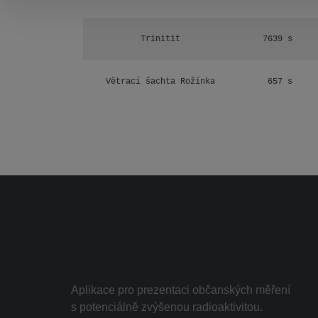
Trinitit
7639 s
Větrací šachta Rožínka
657 s
Aplikace pro prezentaci občanských měření
s potenciálně zvýšenou radioaktivitou.