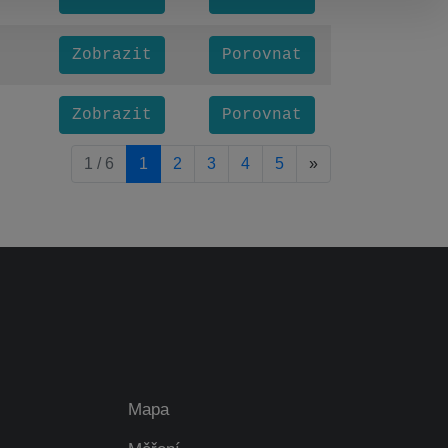
Zobrazit
Porovnat
Zobrazit
Porovnat
pagination.nextP
1 / 6
1
2
3
4
5
»
Mapa