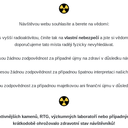
27. 7. 2026
RAYSID
bartap123@seznam
14:49:59
23. 7. 2026
RadiaCode 103
Kernon
Návštěvou webu souhlasíte a berete na vědomí:
12:57:19
vyšší radioaktivitou, činíte tak na
23. 7. 2026
vlastní nebezpečí
Kernon
a jste si vědom
RadiaCode 103
12:53:06
(vlastní)
doporučujeme tato místa raději fyzicky nevyhledávat.
3. 5. 2026
RadiaCode 102
Petnek
ou žádnou zodpovědnost za případné újmy na zdraví v důsledku náv
08:13:02
sou žádnou zodpovědnost za případnou špatnou interpretaci našich d
16. 4. 2026
RadiaCode 102
Petnek
15:18:48
 zodpovědnost za případnou majetkovou ani finanční újmu v důsledk
8. 4. 2026
RadiaCode 102
21:27:03
1. 4. 2026
RadiaCode 102
Kyklop
08:33:30
ivnějších kamenů, RTG, výzkumných laboratoří nebo případných 
RadiaCode 101 (bez
krátkodobě ohrožovalo zdravotní stav návštěvníků!
19. 3. 2026
odklizec@gmail.c