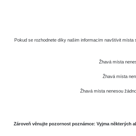
Síran draselný
s
Wolfram Thorioum 4%
7695 s
elektrody
Pokud se rozhodnete díky našim informacím navštívit místa s 
Wolfram Thorioum 4%
13000 s
elektrody
Hodinky Moskva
12600 s
Žhavá místa nenes
Žhavá místa nene
Olympus Vanta 2023
29 s
Žhavá místa nenesou žádnou
Am241 - Radiacode 102
13 s
Am241 - Radiacode 102
13 s
Zároveň věnujte pozornost poznámce: Vyjma některých akt
Knoflíky z uranového skla
38040 s