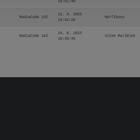
18:01:40
22. 9. 2025
RadiaCode 102
Marfibooy
10:42:26
24. 8. 2025
RadiaCode 103
Vítek Maršálek
16:39:45