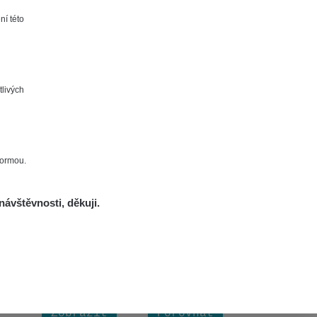
Zobrazit
Porovnat
ní této
Zobrazit
Porovnat
tlivých
Zobrazit
Porovnat
Zobrazit
Porovnat
formou.
Zobrazit
Porovnat
návštěvnosti, děkuji.
Zobrazit
Porovnat
Zobrazit
Porovnat
Zobrazit
Porovnat