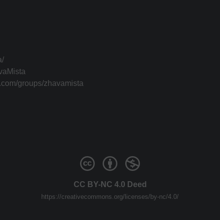
a/
vaMista
k.com/groups/zhavamista
CC BY-NC 4.0 Deed
https://creativecommons.org/licenses/by-nc/4.0/