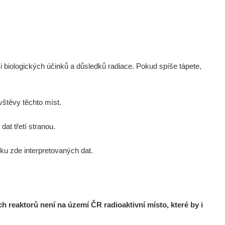
Zobrazit
Porovnat
.cz
Zobrazit
Porovnat
i biologických účinků a důsledků radiace. Pokud spíše tápete,
Zobrazit
Porovnat
Zobrazit
Porovnat
štěvy těchto míst.
at třetí stranou.
Zobrazit
Porovnat
u zde interpretovaných dat.
Zobrazit
Porovnat
Zobrazit
Porovnat
reaktorů není na území ČR radioaktivní místo, které by i
Zobrazit
Porovnat
om