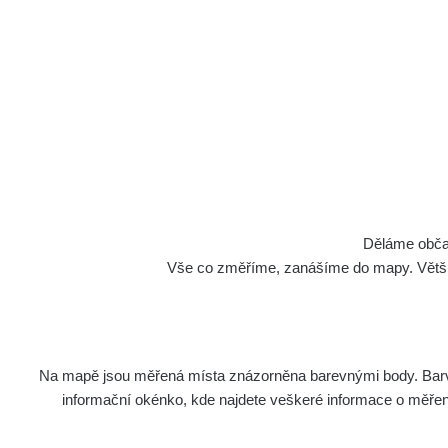
S
S
Spektra
K
Děláme občan
Vše co změříme, zanášíme do mapy. Většino
Na mapě jsou měřená místa znázorněna barevnými body. Barva 
Délka
informační okénko, kde najdete veškeré informace o měření. 
Název
měření