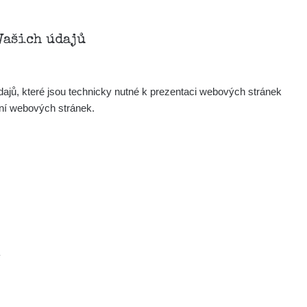
Zobrazit
Porovnat
Vašich údajů
Zobrazit
Porovnat
ajů, které jsou technicky nutné k prezentaci webových stránek
ení webových stránek.
Zobrazit
Porovnat
Zobrazit
Porovnat
Zobrazit
Porovnat
Zobrazit
Porovnat
.
Zobrazit
Porovnat
.com