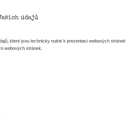
Mapa
Vašich údajů
Měření
Lidé
ajů, které jsou technicky nutné k prezentaci webových stránek
ení webových stránek.
O nás
Podpořte nás
Studnice
Kontakt
.