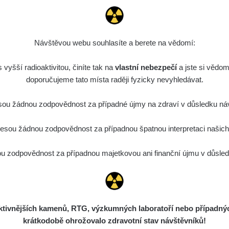
 Karel Svoboda, Aleš Horna, Vít Cenek, Jakub Tejiščák, Rudolf
Návštěvou webu souhlasíte a berete na vědomí:
vyšší radioaktivitou, činíte tak na
vlastní nebezpečí
a jste si vědom
doporučujeme tato místa raději fyzicky nevyhledávat.
ou žádnou zodpovědnost za případné újmy na zdraví v důsledku náv
Stanovy spolku
Členství ve spolku
Statutární orgán
sou žádnou zodpovědnost za případnou špatnou interpretaci našich d
 zodpovědnost za případnou majetkovou ani finanční újmu v důsledk
ivnějších kamenů, RTG, výzkumných laboratoří nebo případných 
krátkodobě ohrožovalo zdravotní stav návštěvníků!