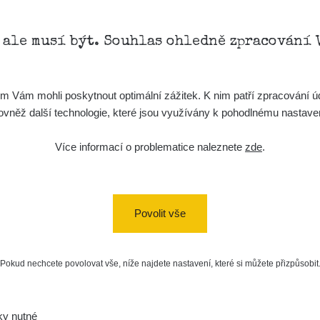
, ale musí být. Souhlas ohledně zpracování 
Vám mohli poskytnout optimální zážitek. K nim patří zpracování úd
t, rovněž další technologie, které jsou využívány k pohodlnému nastav
a/
Více informací o problematice naleznete
zde
.
vaMista
k.com/groups/zhavamista
Povolit vše
Pokud nechcete povolovat vše, níže najdete nastavení, které si můžete přizpůsobit
ky nutné