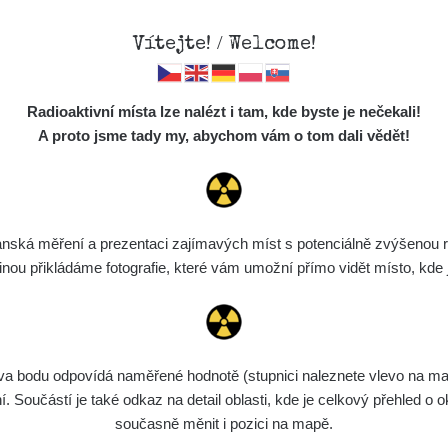
Vítejte! / Welcome!
Mapa
Měření
Lidé
O
Radioaktivní místa lze nalézt i tam, kde byste je nečekali!
Místa
S
A proto jsme tady my, abychom vám o tom dali vědět!
Statutární orgá
Cesty
Předměty
Monitoring
ská měření a prezentaci zajímavých míst s potenciálně zvýšenou ra
Spektra
u přikládáme fotografie, které vám umožní přímo vidět místo, kde js
Výběr dozimetru
Půjčovna
bodu odpovídá naměřené hodnotě (stupnici naleznete vlevo na mapě)
Předseda: Radek Zemánek
Součástí je také odkaz na detail oblasti, kde je celkový přehled o ok
Zástupce předsedy: Martin Jor
současně měnit i pozici na mapě.
Ekonom: Miroslav Soukup