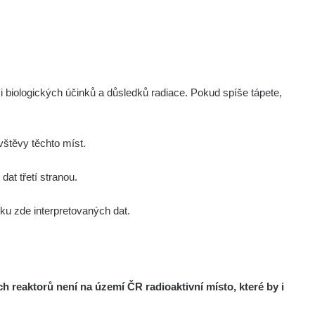
 Wöhle, Vojtěch Barták
i biologických účinků a důsledků radiace. Pokud spíše tápete,
štěvy těchto míst.
at třetí stranou.
u zde interpretovaných dat.
reaktorů není na území ČR radioaktivní místo, které by i