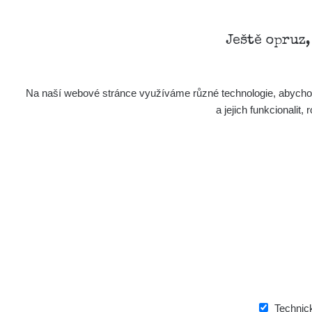
Aplikace pro prezentaci občanských měření
Ještě opruz
s potenciálně zvýšenou radioaktivitou.
Na naší webové stránce využíváme různé technologie, abychom 
Kontakt
a jejich funkcionali
e-mail:
radiation@zhavamista.cz
instagram:
https://www.instagram.com/zhavamist
facebook stránka:
https://www.facebook.com/Zha
facebook diskusní skupina:
https://www.faceboo
twitter:
https://twitter.com/ZhavaMista/
youtube:
https://www.youtube.com/@zhavamista
discord:
https://discord.gg/EKavNtPR4x
Technic