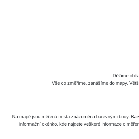
Děláme občan
Vše co změříme, zanášíme do mapy. Většino
Na mapě jsou měřená místa znázorněna barevnými body. Barva 
informační okénko, kde najdete veškeré informace o měření. 