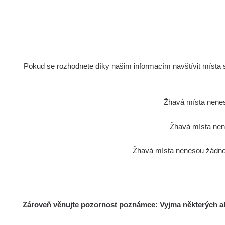
Další členové výboru:
Pokud se rozhodnete díky našim informacím navštívit místa s 
Žhavá místa nenes
Žhavá místa nene
Žhavá místa nenesou žádnou
Zároveň věnujte pozornost poznámce: Vyjma některých akt