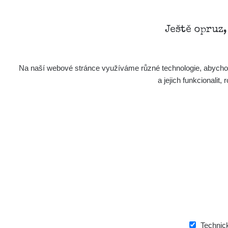
Ještě opruz
Energetická
kompenzace u RC101
Na naší webové stránce využíváme různé technologie, abychom 
a jejich funkcionali
Technic