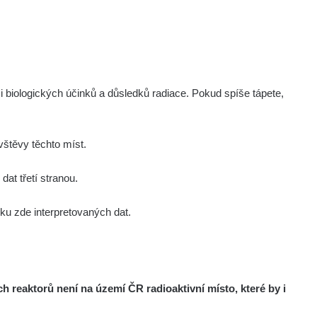
i biologických účinků a důsledků radiace. Pokud spíše tápete,
Online knihovna
Online materiály k počtení.
štěvy těchto míst.
at třetí stranou.
u zde interpretovaných dat.
reaktorů není na území ČR radioaktivní místo, které by i