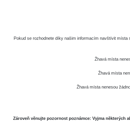
Pokud se rozhodnete díky našim informacím navštívit místa s 
Dozimetr / dozimetry
Výběr dozimetru, jejich hodnocení a jaký k
Žhavá místa nenes
čemu použít
Žhavá místa nene
Žhavá místa nenesou žádnou
Zároveň věnujte pozornost poznámce: Vyjma některých akt