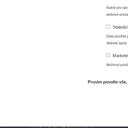
Nutné pro spr
webové preze
Statisti
Data použitá 
stránek apod.
Marketi
Možnost posíl
Prosím povolte vše, 
Aplikace pro prezentaci občanských měření
s potenciálně zvýšenou radioaktivitou.
Kontakt