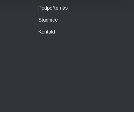
Podpořte nás
Studnice
Kontakt
Mám se bát?
í osobních údajů
| Technical support by
Red Peppers