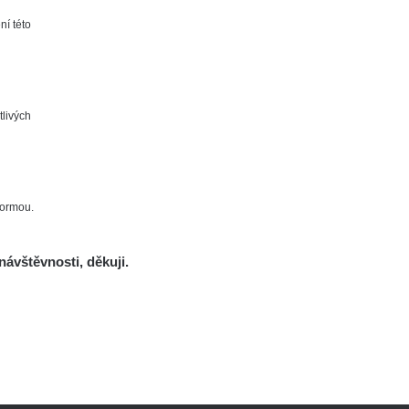
ní této
tlivých
formou.
návštěvnosti, děkuji.
Mapa
Měření
Lidé
O nás