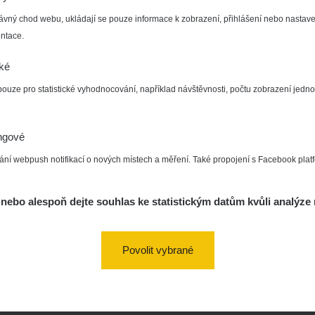
Zpět na studnici
ávný chod webu, ukládají se pouze informace k zobrazení, přihlášení nebo nastave
ntace.
cké
pouze pro statistické vyhodnocování, například návštěvnosti, počtu zobrazení jedno
ngové
ání webpush notifikací o nových místech a měření. Také propojení s Facebook plat
nebo alespoň dejte souhlas ke statistickým datům kvůli analýze 
Povolit vybrané