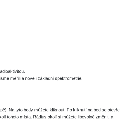
 nás
Podpořte nás
Studnice
Kontakt
Přihlásit
polek Žhavá Místa z. s.
Akce
y
Stanovy spolku
Tipy a rady
Členství ve spolku
Návody a manuály
Statutární orgán
Zajímavosti
dioaktivitou.
Experimenty
me měřili a nově i základní spektrometrie.
Videa
. Na tyto body můžete kliknout. Po kliknutí na bod se otevře
olí tohoto místa. Rádius okolí si můžete libovolně změnit, a