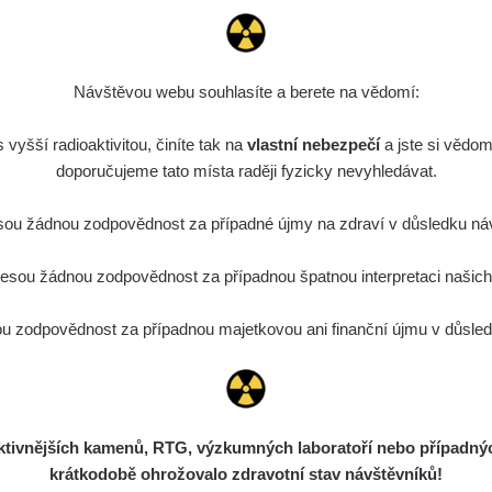
Návštěvou webu souhlasíte a berete na vědomí:
vyšší radioaktivitou, činíte tak na
vlastní nebezpečí
a jste si vědom
Návody, manuály a
doporučujeme tato místa raději fyzicky nevyhledávat.
produktové listy pro
ou žádnou zodpovědnost za případné újmy na zdraví v důsledku náv
obsluhu dozimetrů
sou žádnou zodpovědnost za případnou špatnou interpretaci našich d
Produktové listy, návody a manuály pro
dozimetry, hlavně starších typů.
 zodpovědnost za případnou majetkovou ani finanční újmu v důsledk
ivnějších kamenů, RTG, výzkumných laboratoří nebo případných 
krátkodobě ohrožovalo zdravotní stav návštěvníků!