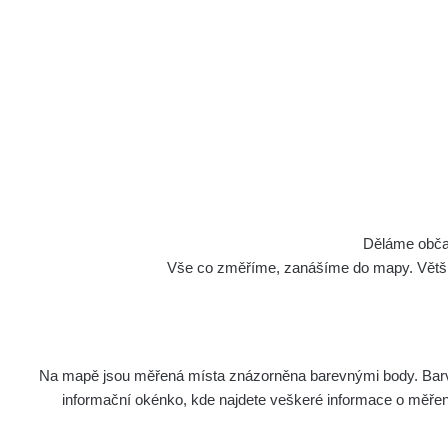
Děláme občan
Vše co změříme, zanášíme do mapy. Většino
Na mapě jsou měřená místa znázorněna barevnými body. Barva 
informační okénko, kde najdete veškeré informace o měření. 