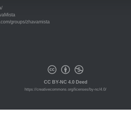
a/
vaMista
k.com/groups/zhavamista
CC BY-NC 4.0 Deed
https://creativecommons.org/licenses/by-nc/4.0/
43 (6.8.2026 22:30:06)
Zpracován