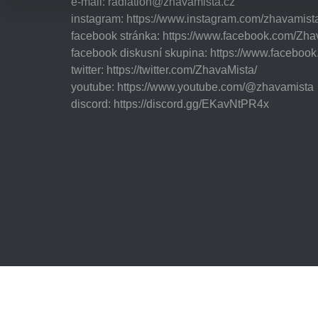
e-mail:
radiation@zhavamista.cz
instagram:
https://www.instagram.com/zhavamist
facebook stránka:
https://www.facebook.com/Zha
facebook diskusní skupina:
https://www.faceboo
twitter:
https://twitter.com/ZhavaMista/
youtube:
https://www.youtube.com/@zhavamista
discord:
https://discord.gg/EKavNtPR4x
© 2026 Žhavá místa - Tile generated maps: 3343 z 33