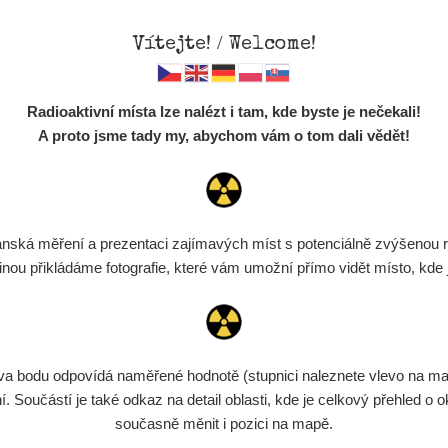
Vítejte! / Welcome!
Mapa
Měření
Lidé
O
Radioaktivní místa lze nalézt i tam, kde byste je nečekali!
Místa
S
A proto jsme tady my, abychom vám o tom dali vědět!
Návody a manuál
Cesty
Předměty
Monitoring
ská měření a prezentaci zajímavých míst s potenciálně zvýšenou ra
Spektra
u přikládáme fotografie, které vám umožní přímo vidět místo, kde js
Výběr dozimetru
Půjčovna
bodu odpovídá naměřené hodnotě (stupnici naleznete vlevo na mapě)
Součástí je také odkaz na detail oblasti, kde je celkový přehled o ok
současně měnit i pozici na mapě.