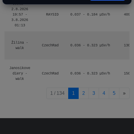
Cesta -
2.8.2026
19:57 -
RAYSID
0.037 - 0.184 µSv/h
4097
3.8.2026
01:13
Žilina -
CzechRad
0.036 - 0.323 µSv/h
1303
walk
Janosikove
diery -
CzechRad
0.036 - 0.323 µSv/h
1507
walk
pag
1 / 134
1
2
3
4
5
»