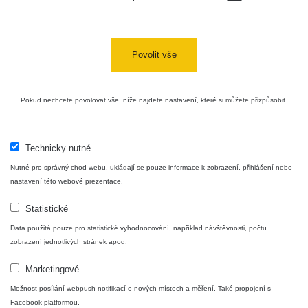
05:39 -
RAYSID
0.06 - 1.805 µSv/h
1876
17.7.2026
06:10
Povolit vše
Cesta -
20.7.2026
10:30 -
CzechRad
0.036 - 0.539 µSv/h
1382
20.7.2026
Pokud nechcete povolovat vše, níže najdete nastavení, které si můžete přizpůsobit.
12:28
Cesta -
4.8.2026
Technicky nutné
17:52 -
RAYSID
0.062 - 0.16 µSv/h
2034
Nutné pro správný chod webu, ukládají se pouze informace k zobrazení, přihlášení nebo
5.8.2026
09:54
nastavení této webové prezentace.
Statistické
USA
Roadtrip;
RadiaCode
0 - 204.56 µSv/h
108150
Data použitá pouze pro statistické vyhodnocování, například návštěvnosti, počtu
Denver -
110
zobrazení jednotlivých stránek apod.
Las Vegas
Marketingové
USA
Roadtrip;
RadiaCode
Možnost posílání webpush notifikací o nových místech a měření. Také propojení s
0 - 204.56 µSv/h
108150
Denver -
110
Facebook platformou.