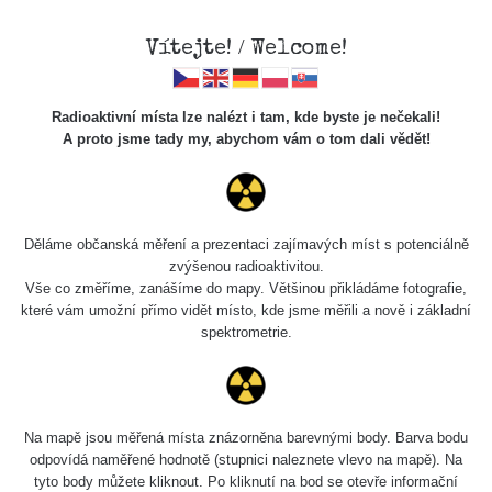
Vítejte! / Welcome!
Radioaktivní místa lze nalézt i tam, kde byste je nečekali!
A proto jsme tady my, abychom vám o tom dali vědět!
Cesty
Děláme občanská měření a prezentaci zajímavých míst s potenciálně
zvýšenou radioaktivitou.
Vyhledat
Vše co změříme, zanášíme do mapy. Většinou přikládáme fotografie,
které vám umožní přímo vidět místo, kde jsme měřili a nově i základní
spektrometrie.
pag
1 / 134
1
2
3
4
5
»
Název
Zařízení
Rozmezí hodnot
Bodů
Na mapě jsou měřená místa znázorněna barevnými body. Barva bodu
odpovídá naměřené hodnotě (stupnici naleznete vlevo na mapě). Na
tyto body můžete kliknout. Po kliknutí na bod se otevře informační
RadiaCode