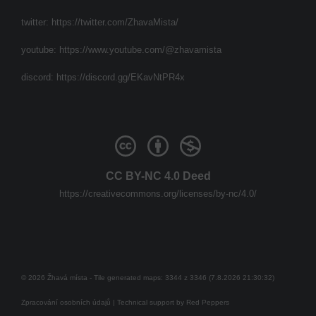
twitter:
https://twitter.com/ZhavaMista/
youtube:
https://www.youtube.com/@zhavamista
discord:
https://discord.gg/EKavNtPR4x
CC BY-NC 4.0 Deed
https://creativecommons.org/licenses/by-nc/4.0/
© 2026 Žhavá místa - Tile generated maps: 3344 z 3346 (7.8.2026 21:30:32)
Zpracování osobních údajů
| Technical support by
Red Peppers
Mám se bát?