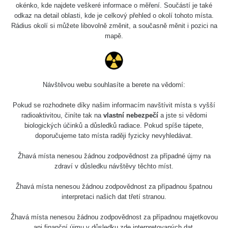
2026 07 31
0.007 - 0.13 µSv/h
4879
okénko, kde najdete veškeré informace o měření. Součástí je také
103
odkaz na detail oblasti, kde je celkový přehled o okolí tohoto místa.
Rádius okolí si můžete libovolně změnit, a současně měnit i pozici na
RadiaCode
2026 07 31
0.007 - 0.13 µSv/h
4879
mapě.
103
RadiaCode
Slovinsko
0.011 - 0.215 µSv/h
30818
102
Návštěvou webu souhlasíte a berete na vědomí:
Cesta -
23.7.2026
Pokud se rozhodnete díky našim informacím navštívit místa s vyšší
19:32 -
RAYSID
0.062 - 0.18 µSv/h
2127
23.7.2026
radioaktivitou, činíte tak na
vlastní nebezpečí
a jste si vědomi
20:08
biologických účinků a důsledků radiace. Pokud spíše tápete,
doporučujeme tato místa raději fyzicky nevyhledávat.
Holíčsky
RadiaCode
0.022 - 0.092 µSv/h
464
zámok
110
Žhavá místa nenesou žádnou zodpovědnost za případné újmy na
zdraví v důsledku návštěvy těchto míst.
RadiaCode
Lednice
0.038 - 0.129 µSv/h
1385
110
Žhavá místa nenesou žádnou zodpovědnost za případnou špatnou
interpretaci našich dat třetí stranou.
RadiaCode
Valtice
0.054 - 0.142 µSv/h
757
110
Žhavá místa nenesou žádnou zodpovědnost za případnou majetkovou
ani finanční újmu v důsledku zde interpretovaných dat.