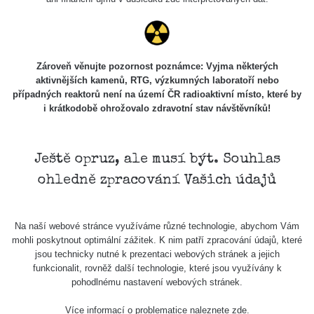
Cesta -
5.8.2026
21:43 -
RAYSID
0.044 - 0.225 µSv/h
2274
6.8.2026
19:30
Zároveň věnujte pozornost poznámce: Vyjma některých
aktivnějších kamenů, RTG, výzkumných laboratoří nebo
Halda Uni-
případných reaktorů není na území ČR radioaktivní místo, které by
RadiaCode
Stone
0.051 - 256.86 µSv/h
771
i krátkodobě ohrožovalo zdravotní stav návštěvníků!
103
Jáchymov
Bývalý důl
RadiaCode
Barbora -
0.043 - 0.26 µSv/h
412
Ještě opruz, ale musí být. Souhlas
103
Jáchymov
ohledně zpracování Vašich údajů
Bývalý důl
RadiaCode
Barbora -
0 - 0 µSv/h
0
103
Jáchymov
Na naší webové stránce využíváme různé technologie, abychom Vám
mohli poskytnout optimální zážitek. K nim patří zpracování údajů, které
Skalica
RadiaCode
jsou technicky nutné k prezentaci webových stránek a jejich
0.03 - 0.43 µSv/h
857
walk: 1
110
funkcionalit, rovněž další technologie, které jsou využívány k
pohodlnému nastavení webových stránek.
Cesta -
17.7.2026
Více informací o problematice naleznete
zde
.